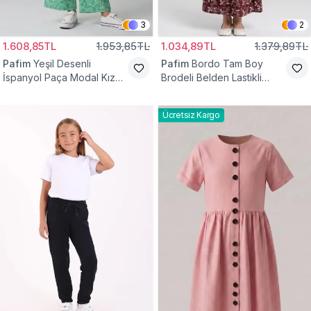
3
2
1.608,85TL
1.953,85TL
1.034,89TL
1.379,89TL
Pafim
Yeşil Desenli
Pafim
Bordo Tam Boy
İspanyol Paça Modal Kız
Brodeli Belden Lastikli
Çocuk Takım
Pamuk Kız Çocuk Etek
Ücretsiz Kargo