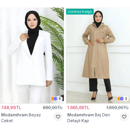
Gömlek Tunik
Eşofman Takım
Ücretsiz Kargo
6
3
748,99TL
880,00TL
1.665,66TL
1.850,00TL
Modamihram
Beyaz
Modamihram
Bej Deri
Ceket
Detaylı Kap