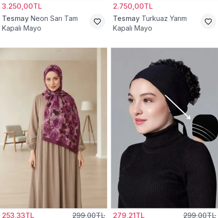
3.250,00TL
2.750,00TL
Tesmay
Neon Sarı Tam
Tesmay
Turkuaz Yarım
Kapalı Mayo
Kapalı Mayo
253,33TL
299,00TL
279,21TL
299,00TL