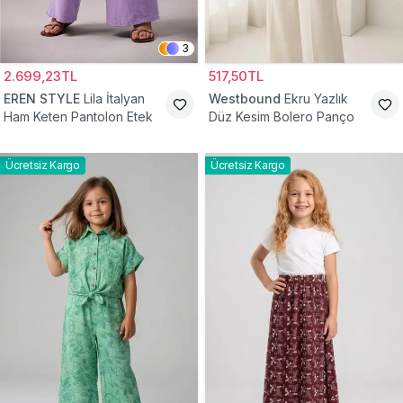
3
2.699,23TL
517,50TL
EREN STYLE
Lila İtalyan
Westbound
Ekru Yazlık
Ham Keten Pantolon Etek
Düz Kesim Bolero Panço
Ücretsiz Kargo
Ücretsiz Kargo