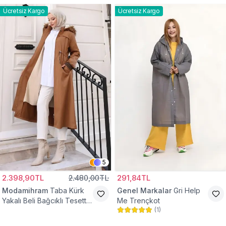
Ücretsiz Kargo
Ücretsiz Kargo
5
2.398,90TL
2.480,00TL
291,84TL
Modamihram
Taba Kürk
Genel Markalar
Gri Help
Yakalı Beli Bağcıklı Tesettür
Me Trençkot
(
1
)
Mont