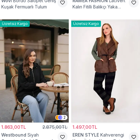
Wovi
Bordo Salopet Geniş
RAWEA FASHİON
Lacivert
Kuşak Fermuarlı Tulum
Kalın Fitilli Balıkçı Yaka
Pamuklu Triko Kazak
Ücretsiz Kargo
Ücretsiz Kargo
2
1.863,00TL
2.875,00TL
1.497,00TL
Westbound
Siyah
EREN STYLE
Kahverengi