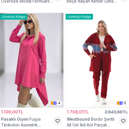
Oversize Modal Fermuarlı
Keçe İtalyan Kemer Detaylı
Sweat Tunik
Yelek
Ücretsiz Kargo
Ücretsiz Kargo
4
5
1.139,00TL
1.708,01TL
2.643,68TL
Pasaklı Giyim
Fuşya
Westbound
Bordo Şeritli
Terikoton Asimetrik
Alt Üst İkili Kot Parçalı