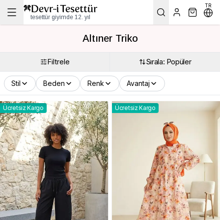
TR
tesettür giyimde 12. yıl
Altıner Triko
Filtrele
Sırala: Popüler
Stil
Beden
Renk
Avantaj
Ücretsiz Kargo
Ücretsiz Kargo