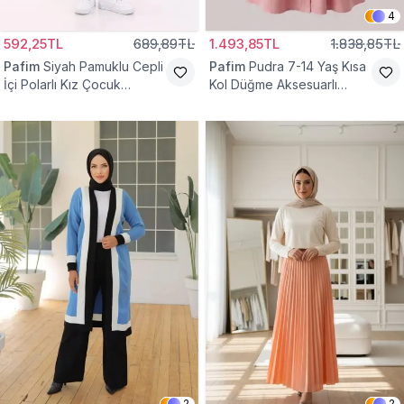
4
592,25TL
689,89TL
1.493,85TL
1.838,85TL
Pafim
Siyah Pamuklu Cepli
Pafim
Pudra 7-14 Yaş Kısa
İçi Polarlı Kız Çocuk
Kol Düğme Aksesuarlı
Eşofman Altı
Pamuk Kız Çocuk Elbise
2
2