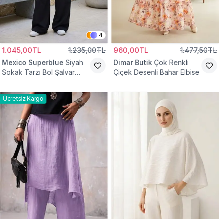
4
1.045,00TL
1.235,00TL
960,00TL
1.477,50TL
Mexico Superblue
Siyah
Dimar Butik
Çok Renkli
Sokak Tarzı Bol Şalvar
Çiçek Desenli Bahar Elbise
Pantolon
Ücretsiz Kargo