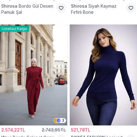
Shirosa
Bordo Gül Desen
Shirosa
Siyah Kaymaz
Pamuk Şal
Fırfırlı Bone
Ücretsiz Kargo
3
2.574,22TL
2.743,95TL
521,78TL