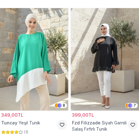
Tunik
8
7
349,00TL
399,00TL
Tuncay
Yeşil Tunik
Fzd Filizzade
Siyah Garnili
Salaş Fırfırlı Tunik
(
1
)