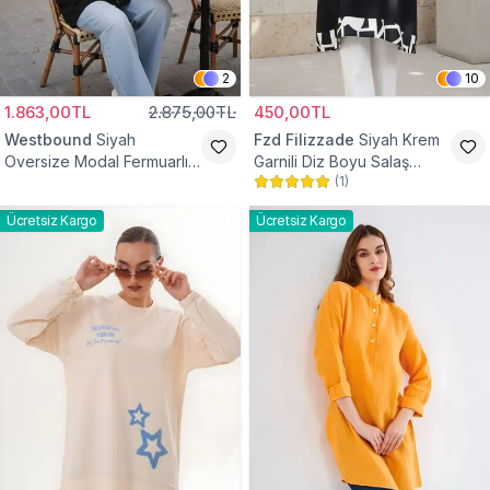
2
10
1.863,00TL
2.875,00TL
450,00TL
Westbound
Siyah
Fzd Filizzade
Siyah Krem
Oversize Modal Fermuarlı
Garnili Diz Boyu Salaş
(
1
)
Sweat Tunik
Tunik
Ücretsiz Kargo
Ücretsiz Kargo