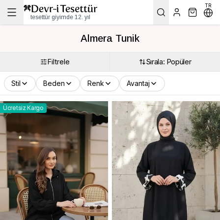
TR
tesettür giyimde 12. yıl
Almera Tunik
Filtrele
Sırala: Popüler
Stil
Beden
Renk
Avantaj
Ücretsiz Kargo