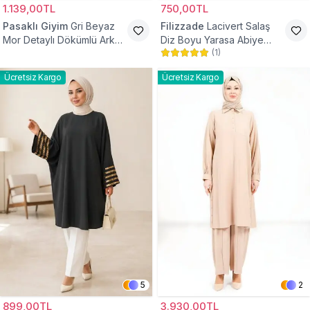
1.139,00TL
750,00TL
Pasaklı Giyim
Gri Beyaz
Filizzade
Lacivert Salaş
Mor Detaylı Dökümlü Arkası
Diz Boyu Yarasa Abiye
(
1
)
Uzun Gömlek Tunik
Tunik
Ücretsiz Kargo
Ücretsiz Kargo
5
2
899,00TL
3.930,00TL