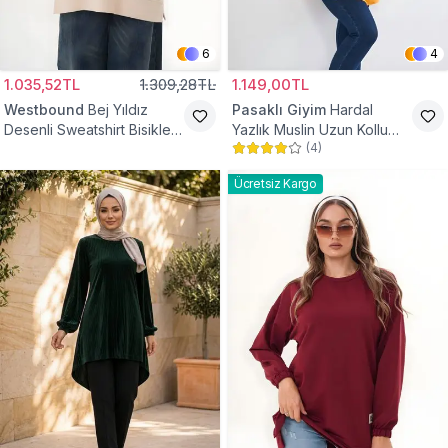
6
4
1.035,52TL
1.309,28TL
1.149,00TL
Westbound
Bej Yıldız
Pasaklı Giyim
Hardal
Desenli Sweatshirt Bisiklet
Yazlık Muslin Uzun Kollu
(
4
)
Yaka Tesettür Tunik
Hakim Yaka Cepli Tesettür
Tunik
Ücretsiz Kargo