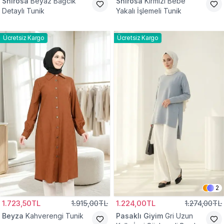
Shirosa
Beyaz Bağcık
Shirosa
Kırmızı Bebe
Detaylı Tunik
Yakalı İşlemeli Tunik
Ücretsiz Kargo
Ücretsiz Kargo
2
1.723,50TL
1.915,00TL
1.224,00TL
1.274,00TL
Beyza
Kahverengi Tunik
Pasaklı Giyim
Gri Uzun