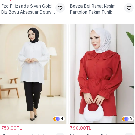
Fzd Filizzade
Siyah Gold
Beyza
Bej Rahat Kesim
Diz Boyu Aksesuar Detaylı
Pantolon Takım Tunik
Abiye Tunik
4
6
750,00TL
790,00TL