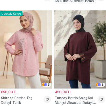
Kollu İnci Süslemeli Bambu
Keten Tunik
Ücretsiz Kargo
5
8
850,00TL
450,00TL
Shirosa
Pembe Taş
Tuncay
Bordo Salaş Kol
Detaylı Tunik
Manşet Aksesuar Detaylı