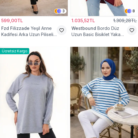
3
8
599,00TL
1.035,52TL
1.309,28TL
Fzd Filizzade
Yeşil Anne
Westbound
Bordo Düz
Kadifesi Arka Uzun Piliseli
Uzun Basic Bisiklet Yaka
Lastik Kol Torba Tunik
Sweatshirt Tesettür Tunik
Ücretsiz Kargo