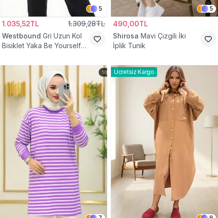
5
5
1.035,52TL
1.309,28TL
490,00TL
Westbound
Gri Uzun Kol
Shirosa
Mavi Çizgili İki
Bisiklet Yaka Be Yourself
İplik Tunik
Sweatshirt Tunik
Ücretsiz Kargo
7
8