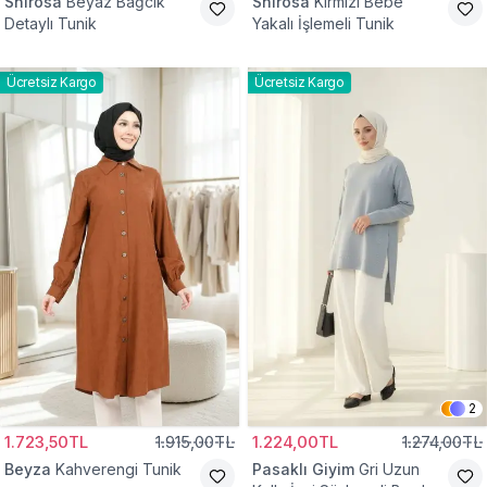
Shirosa
Beyaz Bağcık
Shirosa
Kırmızı Bebe
Detaylı Tunik
Yakalı İşlemeli Tunik
Ücretsiz Kargo
Ücretsiz Kargo
2
1.723,50TL
1.915,00TL
1.224,00TL
1.274,00TL
Beyza
Kahverengi Tunik
Pasaklı Giyim
Gri Uzun