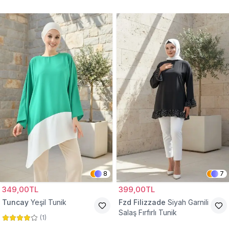
Tunik
8
7
349,00TL
399,00TL
Tuncay
Yeşil Tunik
Fzd Filizzade
Siyah Garnili
Salaş Fırfırlı Tunik
(
1
)