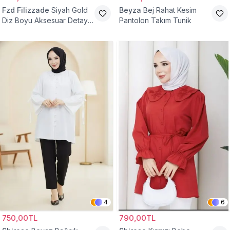
Fzd Filizzade
Siyah Gold
Beyza
Bej Rahat Kesim
Diz Boyu Aksesuar Detaylı
Pantolon Takım Tunik
Abiye Tunik
4
6
750,00TL
790,00TL