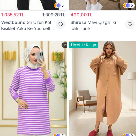
5
5
1.035,52TL
1.309,28TL
490,00TL
Westbound
Gri Uzun Kol
Shirosa
Mavi Çizgili İki
Bisiklet Yaka Be Yourself
İplik Tunik
Sweatshirt Tunik
Ücretsiz Kargo
7
8