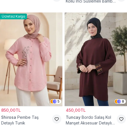
Kollu İnci Süslemeli Bambu
Keten Tunik
Ücretsiz Kargo
5
8
850,00TL
450,00TL
Shirosa
Pembe Taş
Tuncay
Bordo Salaş Kol
Detaylı Tunik
Manşet Aksesuar Detaylı