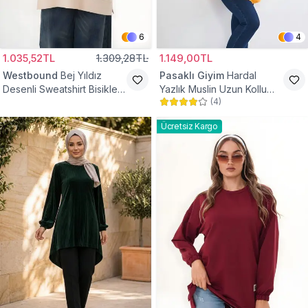
6
4
1.035,52TL
1.309,28TL
1.149,00TL
Westbound
Bej Yıldız
Pasaklı Giyim
Hardal
Desenli Sweatshirt Bisiklet
Yazlık Muslin Uzun Kollu
(
4
)
Yaka Tesettür Tunik
Hakim Yaka Cepli Tesettür
Tunik
Ücretsiz Kargo