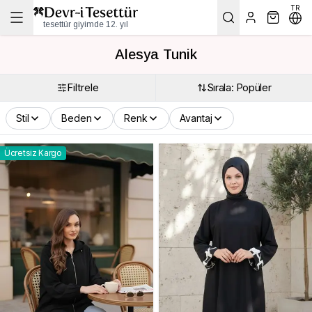
TR
tesettür giyimde 12. yıl
Alesya Tunik
Filtrele
Sırala: Popüler
Stil
Beden
Renk
Avantaj
Ücretsiz Kargo