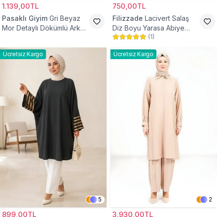
1.139,00TL
750,00TL
Pasaklı Giyim
Gri Beyaz
Filizzade
Lacivert Salaş
Mor Detaylı Dökümlü Arkası
Diz Boyu Yarasa Abiye
(
1
)
Uzun Gömlek Tunik
Tunik
Ücretsiz Kargo
Ücretsiz Kargo
5
2
899,00TL
3.930,00TL