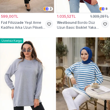
3
8
599,00TL
1.035,52TL
1.309,28TL
Fzd Filizzade
Yeşil Anne
Westbound
Bordo Düz
Kadifesi Arka Uzun Piliseli
Uzun Basic Bisiklet Yaka
Lastik Kol Torba Tunik
Sweatshirt Tesettür Tunik
Ücretsiz Kargo