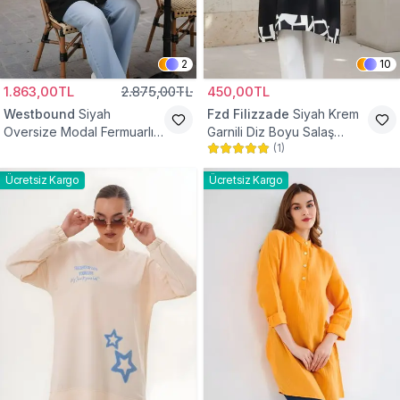
2
10
1.863,00TL
2.875,00TL
450,00TL
Westbound
Siyah
Fzd Filizzade
Siyah Krem
Oversize Modal Fermuarlı
Garnili Diz Boyu Salaş
(
1
)
Sweat Tunik
Tunik
Ücretsiz Kargo
Ücretsiz Kargo