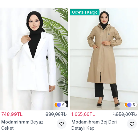
Gömlek Tunik
Eşofman Takım
Ücretsiz Kargo
6
3
748,99TL
880,00TL
1.665,66TL
1.850,00TL
Modamihram
Beyaz
Modamihram
Bej Deri
Ceket
Detaylı Kap