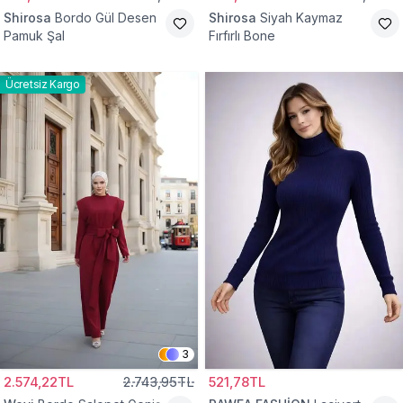
Shirosa
Bordo Gül Desen
Shirosa
Siyah Kaymaz
Pamuk Şal
Fırfırlı Bone
Ücretsiz Kargo
3
2.574,22TL
2.743,95TL
521,78TL