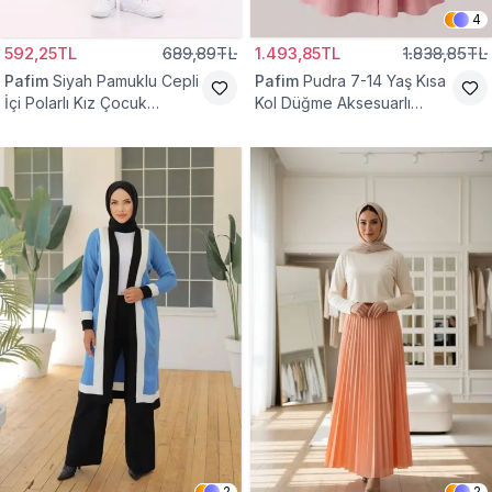
4
592,25TL
689,89TL
1.493,85TL
1.838,85TL
Pafim
Siyah Pamuklu Cepli
Pafim
Pudra 7-14 Yaş Kısa
İçi Polarlı Kız Çocuk
Kol Düğme Aksesuarlı
Eşofman Altı
Pamuk Kız Çocuk Elbise
2
2