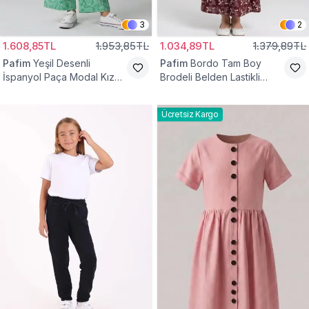
3
2
1.608,85TL
1.953,85TL
1.034,89TL
1.379,89TL
Pafim
Yeşil Desenli
Pafim
Bordo Tam Boy
İspanyol Paça Modal Kız
Brodeli Belden Lastikli
Çocuk Takım
Pamuk Kız Çocuk Etek
Ücretsiz Kargo