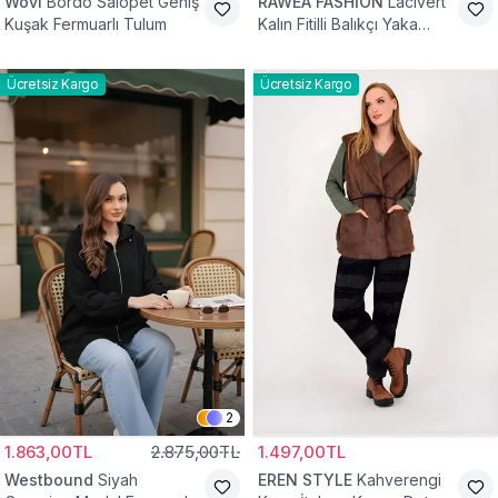
Wovi
Bordo Salopet Geniş
RAWEA FASHİON
Lacivert
Kuşak Fermuarlı Tulum
Kalın Fitilli Balıkçı Yaka
Pamuklu Triko Kazak
Ücretsiz Kargo
Ücretsiz Kargo
2
1.863,00TL
2.875,00TL
1.497,00TL
Westbound
Siyah
EREN STYLE
Kahverengi