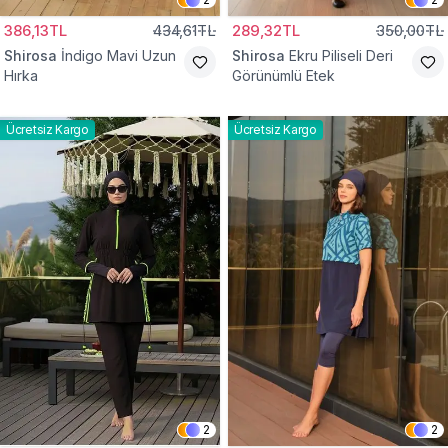
386,13TL
434,61TL
289,32TL
350,00TL
Shirosa
İndigo Mavi Uzun
Shirosa
Ekru Piliseli Deri
Hırka
Görünümlü Etek
Ücretsiz Kargo
Ücretsiz Kargo
2
2