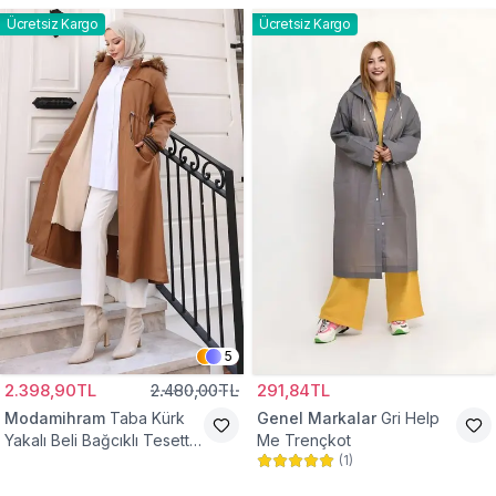
Ücretsiz Kargo
Ücretsiz Kargo
5
2.398,90TL
2.480,00TL
291,84TL
Modamihram
Taba Kürk
Genel Markalar
Gri Help
Yakalı Beli Bağcıklı Tesettür
Me Trençkot
(
1
)
Mont