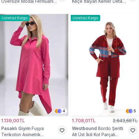
Oversize Modal Fermuarlı
Keçe İtalyan Kemer Detaylı
Sweat Tunik
Yelek
Ücretsiz Kargo
Ücretsiz Kargo
4
5
1.139,00TL
1.708,01TL
2.643,68TL
Pasaklı Giyim
Fuşya
Westbound
Bordo Şeritli
Terikoton Asimetrik
Alt Üst İkili Kot Parçalı