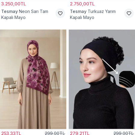
3.250,00TL
2.750,00TL
Tesmay
Neon Sarı Tam
Tesmay
Turkuaz Yarım
Kapalı Mayo
Kapalı Mayo
253,33TL
299,00TL
279,21TL
299,00TL