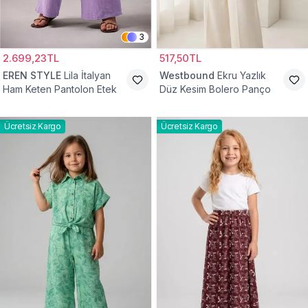
3
2.699,23TL
517,50TL
EREN STYLE
Lila İtalyan
Westbound
Ekru Yazlık
Ham Keten Pantolon Etek
Düz Kesim Bolero Panço
Ücretsiz Kargo
Ücretsiz Kargo