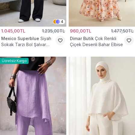
4
1.045,00TL
1.235,00TL
960,00TL
1.477,50TL
Mexico Superblue
Siyah
Dimar Butik
Çok Renkli
Sokak Tarzı Bol Şalvar
Çiçek Desenli Bahar Elbise
Pantolon
Ücretsiz Kargo