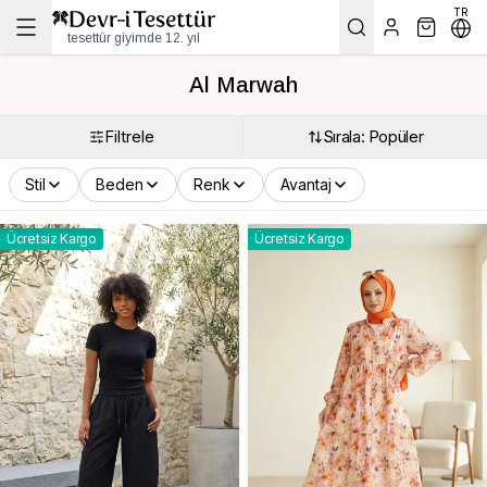
TR
tesettür giyimde 12. yıl
Al Marwah
Filtrele
Sırala: Popüler
Stil
Beden
Renk
Avantaj
Ücretsiz Kargo
Ücretsiz Kargo