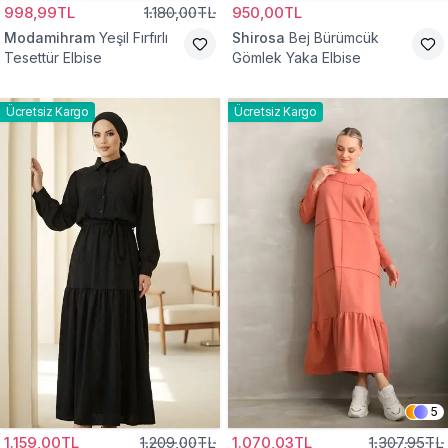
998,99TL
1.180,00TL
950,00TL
Modamihram
Yeşil Fırfırlı
Shirosa
Bej Bürümcük
Tesettür Elbise
Gömlek Yaka Elbise
Ücretsiz Kargo
Ücretsiz Kargo
5
1.159,00TL
1.209,00TL
1.070,03TL
1.307,95TL