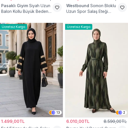
Pasaklı Giyim
Siyah Uzun
Westbound
Somon Bloklu
Balon Kollu Büyük Beden
Uzun Spor Salaş Eteği
Tesettür Elbise
Fırfırlı Tesettür Elbise
Ücretsiz Kargo
Ücretsiz Kargo
13
2
1.499,00TL
6.010,00TL
8.590,00TL