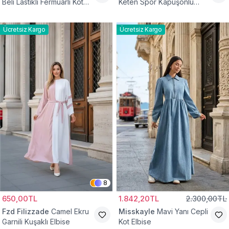
Beli Lastikli Fermuarlı Kot
Keten Spor Kapüşonlu
Elbise
Belden Büzgülü Cepli
Tesettür Elbise
Ücretsiz Kargo
Ücretsiz Kargo
8
650,00TL
1.842,20TL
2.300,00TL
Fzd Filizzade
Camel Ekru
Misskayle
Mavi Yanı Cepli
Garnili Kuşaklı Elbise
Kot Elbise