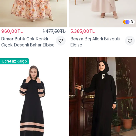
3
960,00TL
1.477,50TL
5.385,00TL
Dimar Butik
Çok Renkli
Beyza
Bej Allerli Büzgülü
Çiçek Desenli Bahar Elbise
Elbise
Ücretsiz Kargo