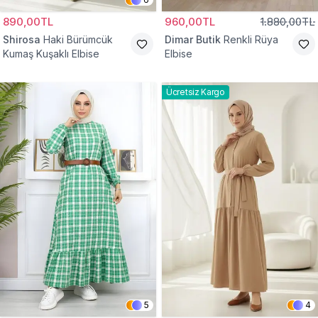
890,00TL
960,00TL
1.880,00TL
Shirosa
Haki Bürümcük
Dimar Butik
Renkli Rüya
Kumaş Kuşaklı Elbise
Elbise
Ücretsiz Kargo
5
4