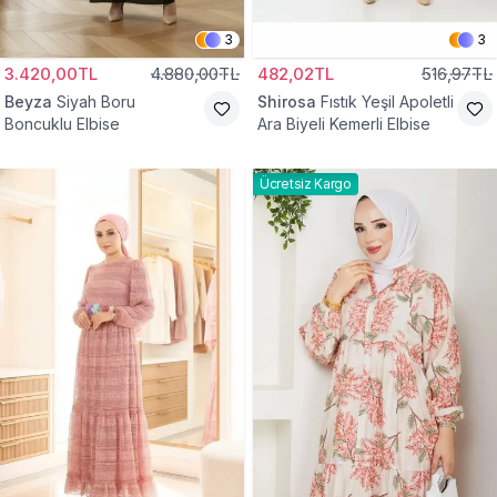
3
3
3.420,00TL
4.880,00TL
482,02TL
516,97TL
Beyza
Siyah Boru
Shirosa
Fıstık Yeşil Apoletli
Boncuklu Elbise
Ara Biyeli Kemerli Elbise
Ücretsiz Kargo