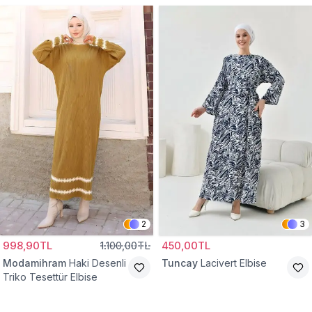
2
3
998,90TL
1.100,00TL
450,00TL
Modamihram
Haki Desenli
Tuncay
Lacivert Elbise
Triko Tesettür Elbise