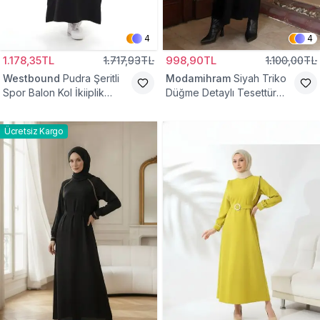
4
4
1.178,35TL
1.717,93TL
998,90TL
1.100,00TL
Westbound
Pudra Şeritli
Modamihram
Siyah Triko
Spor Balon Kol İkiiplik
Düğme Detaylı Tesettür
Tesettür Elbise
Elbise
Ücretsiz Kargo