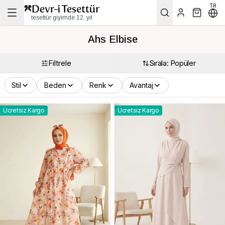
TR
tesettür giyimde 12. yıl
Ahs Elbise
Filtrele
Sırala: Popüler
Stil
Beden
Renk
Avantaj
Ücretsiz Kargo
Ücretsiz Kargo