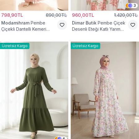
3
798,90TL
890,00TL
960,00TL
1.420,00TL
Modamihram
Pembe
Dimar Butik
Pembe Çiçek
Çiçekli Dantelli Kemeri
Desenli Eteği Katlı Yarım
Çiçekli Elbise
Düğmeli Elbise
Ücretsiz Kargo
Ücretsiz Kargo
6