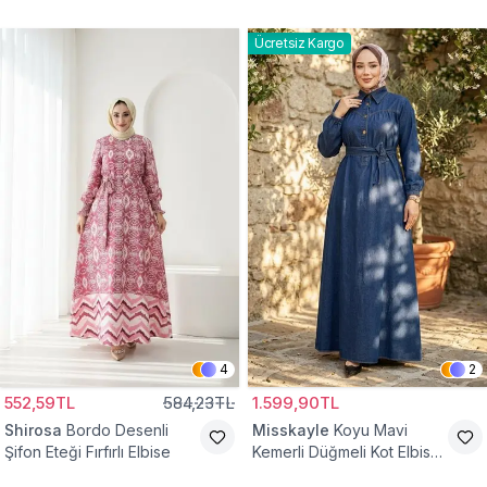
Ücretsiz Kargo
4
2
552,59TL
584,23TL
1.599,90TL
Shirosa
Bordo Desenli
Misskayle
Koyu Mavi
Şifon Eteği Fırfırlı Elbise
Kemerli Düğmeli Kot Elbise
Takım