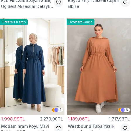
Fzd Filizzade
Siyah Salaş
Beyza
Yeşil Desenli Cupra
Üç Şerit Aksesuar Detaylı
Elbise
Kloş Elbise
Ücretsiz Kargo
Ücretsiz Kargo
2
6
1.998,99TL
2.270,00TL
1.189,06TL
1.717,93TL
Modamihram
Koyu Mavi
Westbound
Taba Yazlık