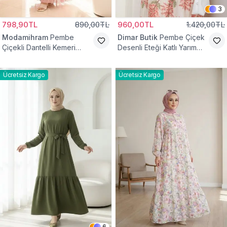
3
798,90TL
890,00TL
960,00TL
1.420,00TL
Modamihram
Pembe
Dimar Butik
Pembe Çiçek
Çiçekli Dantelli Kemeri
Desenli Eteği Katlı Yarım
Çiçekli Elbise
Düğmeli Elbise
Ücretsiz Kargo
Ücretsiz Kargo
6