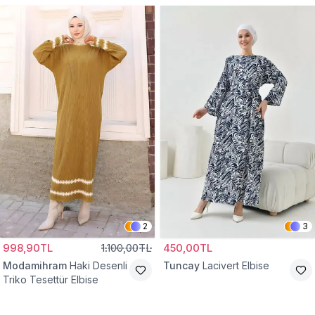
2
3
998,90TL
1.100,00TL
450,00TL
Modamihram
Haki Desenli
Tuncay
Lacivert Elbise
Triko Tesettür Elbise