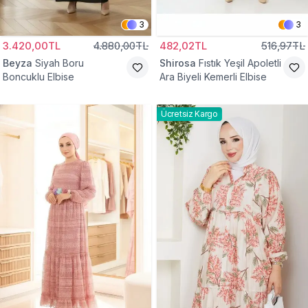
3
3
3.420,00TL
4.880,00TL
482,02TL
516,97TL
Beyza
Siyah Boru
Shirosa
Fıstık Yeşil Apoletli
Boncuklu Elbise
Ara Biyeli Kemerli Elbise
Ücretsiz Kargo