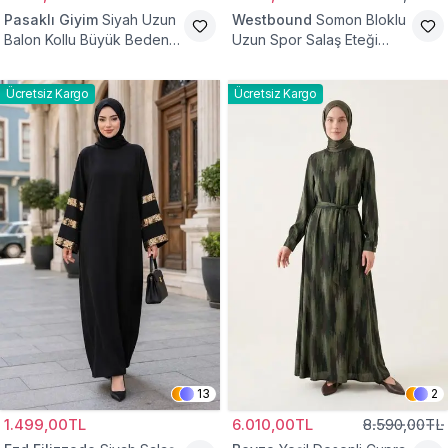
Pasaklı Giyim
Siyah Uzun
Westbound
Somon Bloklu
Balon Kollu Büyük Beden
Uzun Spor Salaş Eteği
Tesettür Elbise
Fırfırlı Tesettür Elbise
Ücretsiz Kargo
Ücretsiz Kargo
13
2
1.499,00TL
6.010,00TL
8.590,00TL