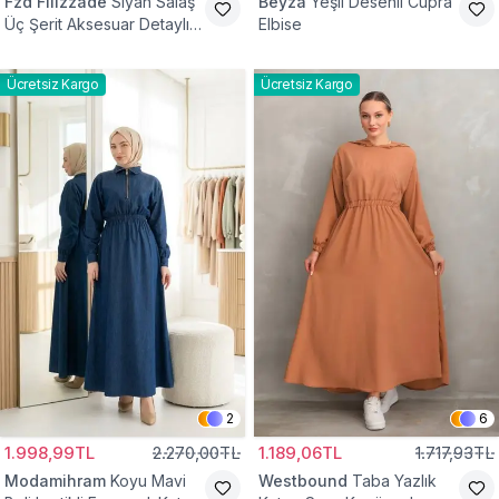
Fzd Filizzade
Siyah Salaş
Beyza
Yeşil Desenli Cupra
Üç Şerit Aksesuar Detaylı
Elbise
Kloş Elbise
Ücretsiz Kargo
Ücretsiz Kargo
2
6
1.998,99TL
2.270,00TL
1.189,06TL
1.717,93TL
Modamihram
Koyu Mavi
Westbound
Taba Yazlık