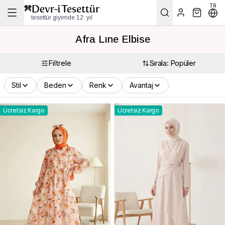
TR
tesettür giyimde 12. yıl
Afra Lıne Elbise
Filtrele
Sırala: Popüler
Stil
Beden
Renk
Avantaj
Ücretsiz Kargo
Ücretsiz Kargo