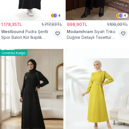
4
4
1.178,35TL
1.717,93TL
998,90TL
1.100,00TL
Westbound
Pudra Şeritli
Modamihram
Siyah Triko
Spor Balon Kol İkiiplik
Düğme Detaylı Tesettür
Tesettür Elbise
Elbise
Ücretsiz Kargo