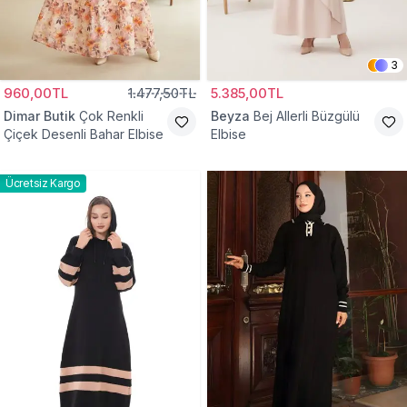
3
960,00TL
1.477,50TL
5.385,00TL
Dimar Butik
Çok Renkli
Beyza
Bej Allerli Büzgülü
Çiçek Desenli Bahar Elbise
Elbise
Ücretsiz Kargo