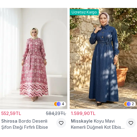
Ücretsiz Kargo
4
2
552,59TL
584,23TL
1.599,90TL
Shirosa
Bordo Desenli
Misskayle
Koyu Mavi
Şifon Eteği Fırfırlı Elbise
Kemerli Düğmeli Kot Elbise
Takım