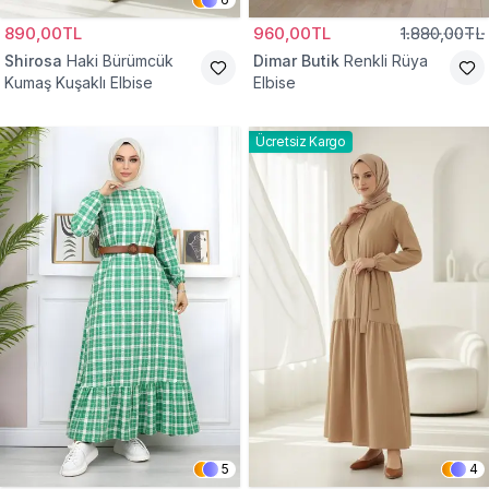
890,00TL
960,00TL
1.880,00TL
Shirosa
Haki Bürümcük
Dimar Butik
Renkli Rüya
Kumaş Kuşaklı Elbise
Elbise
Ücretsiz Kargo
5
4