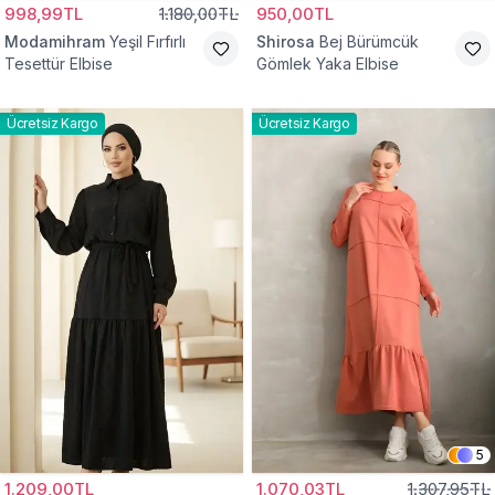
998,99TL
1.180,00TL
950,00TL
Modamihram
Yeşil Fırfırlı
Shirosa
Bej Bürümcük
Tesettür Elbise
Gömlek Yaka Elbise
Ücretsiz Kargo
Ücretsiz Kargo
5
1.209,00TL
1.070,03TL
1.307,95TL