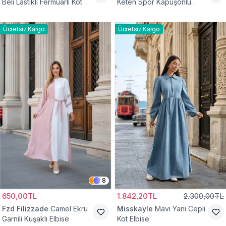
Beli Lastikli Fermuarlı Kot
Keten Spor Kapüşonlu
Elbise
Belden Büzgülü Cepli
Tesettür Elbise
Ücretsiz Kargo
Ücretsiz Kargo
8
650,00TL
1.842,20TL
2.300,00TL
Fzd Filizzade
Camel Ekru
Misskayle
Mavi Yanı Cepli
Garnili Kuşaklı Elbise
Kot Elbise