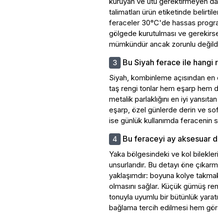
kuruyan ve ütü gerektirmeyen dayan
talimatları ürün etiketinde belirt
feraceler 30°C'de hassas progra
gölgede kurutulması ve gerekirse
mümkündür ancak zorunlu değildi
Bu Siyah ferace ile hangi 
Siyah, kombinleme açısından en ö
taş rengi tonlar hem eşarp hem 
metalik parlaklığını en iyi yansı
eşarp, özel günlerde derin ve sofi
ise günlük kullanımda feracenin s
Bu feraceyi ay aksesuar d
Yaka bölgesindeki ve kol bilekler
unsurlarıdır. Bu detayı öne çıkarm
yaklaşımdır: boyuna kolye takma
olmasını sağlar. Küçük gümüş reng
tonuyla uyumlu bir bütünlük yarat
bağlama tercih edilmesi hem gör