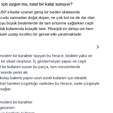
için uygun mu, nasıl bir kalıp sunuyor?
8/60'a kadar uzanan geniş bir beden skalasında
vücudu sarmadan doğal düşen, ne çok bol ne de dar olan
 boyu büyük bedenlerde de tam örtünme sağlarken cepli
k kullanımda kolaylık tanır. Plise/pili ön detayı ise hem
i uzatıp inceltici bir görsel etki yaratmaktadır.
odern bir karakter taşıyan bu ferace, bisiklet yaka ve
 bir siluet oluşturur. İç göstermeyen yapısı ve cepli
el bir kullanım sunan bu parça, tüm mevsimlerde
sında yerini alır.
olay bakımlı yapısı uzun süreli kullanım için idealdir.
 rahat hareket özgürlüğü vadeden bu ferace, sade çizgisiyle
sağlar.
modern bir karakter
r görünüm