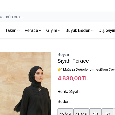
Takım
Ferace
Giyim
Büyük Beden
Dış Giyi
Beyza
Siyah Ferace
1 Mağaza Değerlendirmesi
Soru Ce
4.830,00TL
Renk
:
Siyah
Beden
42/44
46/48
50
52