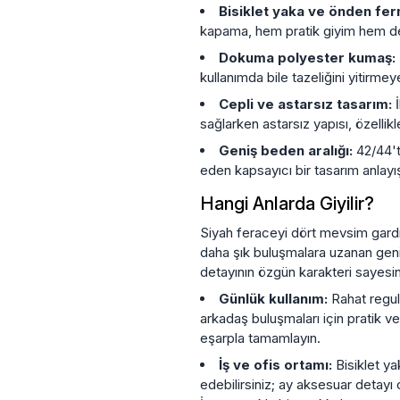
Bisiklet yaka ve önden fe
kapama, hem pratik giyim hem de
Dokuma polyester kumaş:
kullanımda bile tazeliğini yitirme
Cepli ve astarsız tasarım:
İ
sağlarken astarsız yapısı, özellik
Geniş beden aralığı:
42/44't
eden kapsayıcı bir tasarım anlayı
Hangi Anlarda Giyilir?
Siyah feraceyi dört mevsim gard
daha şık buluşmalara uzanan geni
detayının özgün karakteri sayesin
Günlük kullanım:
Rahat regula
arkadaş buluşmaları için pratik ve
eşarpla tamamlayın.
İş ve ofis ortamı:
Bisiklet ya
edebilirsiniz; ay aksesuar detay