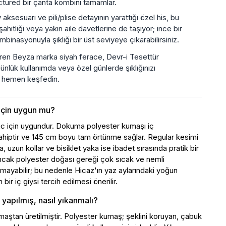
uctured bir çanta kombini tamamlar.
 aksesuarı ve pili/plise detayının yarattığı özel his, bu
ahitliği veya yakın aile davetlerine de taşıyor; ince bir
inasyonuyla şıklığı bir üst seviyeye çıkarabilirsiniz.
tiren Beyza marka siyah ferace, Devr-i Tesettür
ünlük kullanımda veya özel günlerde şıklığınızı
ı hemen keşfedin.
için uygun mu?
ac için uygundur. Dokuma polyester kumaşı iç
ahiptir ve 145 cm boyu tam örtünme sağlar. Regular kesimi
uzun kollar ve bisiklet yaka ise ibadet sırasında pratik bir
Ancak polyester doğası gereği çok sıcak ve nemli
mayabilir; bu nedenle Hicaz'ın yaz aylarındaki yoğun
 bir iç giysi tercih edilmesi önerilir.
yapılmış, nasıl yıkanmalı?
ştan üretilmiştir. Polyester kumaş; şeklini koruyan, çabuk