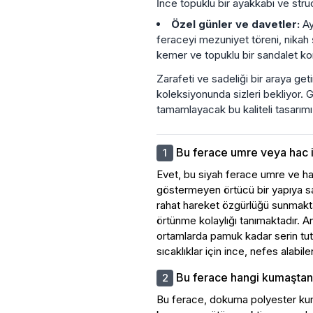
İnce topuklu bir ayakkabı ve str
Özel günler ve davetler:
Ay
feraceyi mezuniyet töreni, nikah ş
kemer ve topuklu bir sandalet komb
Zarafeti ve sadeliği bir araya ge
koleksiyonunda sizleri bekliyor. G
tamamlayacak bu kaliteli tasarım
Bu ferace umre veya hac 
Evet, bu siyah ferace umre ve h
göstermeyen örtücü bir yapıya s
rahat hareket özgürlüğü sunmakta, 
örtünme kolaylığı tanımaktadır. 
ortamlarda pamuk kadar serin tut
sıcaklıklar için ince, nefes alabilen
Bu ferace hangi kumaştan 
Bu ferace, dokuma polyester kuma