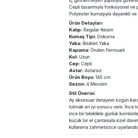
İç göstermeyen yapısıyla güvenli
Cepli tasarımıyla fonksiyonel ve p
Polyester kumaşıyla dayanıklı ve 
Ürün Detayları
Kalıp:
Regular Kesim
Kumaş Tipi:
Dokuma
Yaka:
Bisiklet Yaka
Kapama:
Önden Fermuarlı
Kol:
Uzun
Cep:
Cepli
Astar:
Astarsız
Ürün Boyu:
145 cm
Sezon:
4 Mevsim
Stil Önerisi
Ay aksesuar detayının özgün karak
tutmak en iyi sonucu verir. İnce b
ince bir bileklikle günlük kombinl
küçük bir el çantasıyla özel davetl
kullanıma zahmetsizce uyarlanabil