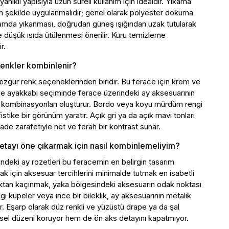
ıklı yapısıyla uzun süreli kullanım için idealdir. Yıkama
ilen şekilde uygulanmalıdır; genel olarak polyester dokuma
mda yıkanması, doğrudan güneş ışığından uzak tutularak
 düşük ısıda ütülenmesi önerilir. Kuru temizleme
r.
renkler kombinlenir?
zgür renk seçeneklerinden biridir. Bu ferace için krem ve
de ayakkabı seçiminde ferace üzerindeki ay aksesuarının
tan kombinasyonları oluşturur. Bordo veya koyu mürdüm rengi
stike bir görünüm yaratır. Açık gri ya da açık mavi tonları
ade zarafetiyle net ve ferah bir kontrast sunar.
etayı öne çıkarmak için nasıl kombinlemeliyim?
indeki ay rozetleri bu feracemin en belirgin tasarım
ak için aksesuar tercihlerini minimalde tutmak en isabetli
ktan kaçınmak, yaka bölgesindeki aksesuarın odak noktası
i küpeler veya ince bir bileklik, ay aksesuarının metalik
ır. Eşarp olarak düz renkli ve yüzüstü drape ya da şal
sel düzeni koruyor hem de ön aks detayını kapatmıyor.