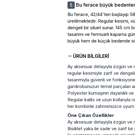
Bu ferace büyük bedenler 
Bu ferace, 42/44'ten başlayıp 5
üretilmektedir. Regular kesimi, 
dengeli bir siluet sunar. 145 cm
tasarımı ve fermuarlı kapama günlü
büyük hem de küçük bedende siluet
ÜRÜN BILGILERI
Ay aksesuar detayıyla özgün ve m
regular kesimiyle zarif ve dengeli
tasarımıyla güvenli ve fonksiyon
gardırobunuzun temel parçaları ara
Polyester kumaşının dayanıklı ve k
Regular kalıbı ve uzun kollarıyla
her kombinle zahmetsizce uyum 
Öne Çıkan Özellikler
Ay aksesuar detayıyla özgün ve 
Bisiklet yaka ile sade ve zarif bi