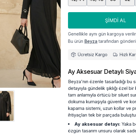
ŞIMDI AL
Genellikle aynı gün kargoya verilir
Bu ürün
Beyza
tarafından gönderil
Ücretsiz Kargo
Hızlı Ka
Ay Aksesuar Detaylı Siy
Beyza'nın özenle tasarladığı bu 
detayıyla gündelik şıklığı özel b
tam anlamıyla örtücü bir siluet s
dokuma kumaşıyla güvenli ve konf
kapama sistemi, uzun kollar ve p
ihtiyaçları tek bir parçada buluştu
Ay aksesuar detayı:
Yaka bö
özgün tasarım unsuru olarak sade 