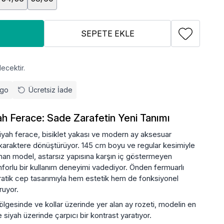
SEPETE EKLE
ecektir.
rgo
Ücretsiz İade
ah Ferace: Sade Zarafetin Yeni Tanımı
siyah ferace, bisiklet yakası ve modern ay aksesuar
ir karaktere dönüştürüyor. 145 cm boyu ve regular kesimiyle
unan model, astarsız yapısına karşın iç göstermeyen
orlu bir kullanım deneyimi vadediyor. Önden fermuarlı
ratik cep tasarımıyla hem estetik hem de fonksiyonel
ruyor.
lgesinde ve kollar üzerinde yer alan ay rozeti, modelin en
siyah üzerinde çarpıcı bir kontrast yaratıyor.