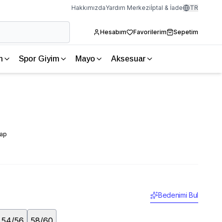
Hakkımızda
Yardım Merkezi
İptal & İade
TR
Hesabım
Favorilerim
Sepetim
m
Spor Giyim
Mayo
Aksesuar
vap
Bedenimi Bul
54/56
58/60