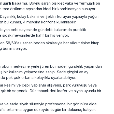
rmuarlı kapama:
Boynü saran bisiklet yaka ve fermuarlı ön
 tam örtünme açısından ideal bir kombinasyon sunuyor.
Dayanıklı, kolay bakımlı ve şeklini koruyan yapısıyla yoğun
yen bu kumaş, 4 mevsim konforla kullanılabilir.
ki yan cebi sayesinde gündelik kullanımda pratiklik
le sıcak mevsimlerde hafif bir his veriyor.
en 58/60'a uzanan beden skalasıyla her vücut tipine hitap
şı benimseniyor.
ırobun merkezine yerleştiren bu model, gündelik yaşamdan
ş bir kullanım yelpazesine sahip. Sade çizgisi ve ay
de pek çok ortama kolaylıkla uyarlanabiliyor.
r kesimi ve cepli yapısıyla alışveriş, park yürüyüşü veya
 şık bir seçenek. Düz tabanlı deri loafer ve siyah uyumlu bir
ka ve sade siyah siluetiyle profesyonel bir görünüm elde
ı ofis ortamına uygun düzeyde özgün bir dokunuş katıyor.