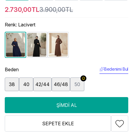
2.730,00TL
3.900,00TL
Renk
:
Lacivert
Beden
Bedenimi Bul
38
40
42/44
46/48
50
ŞIMDI AL
SEPETE EKLE