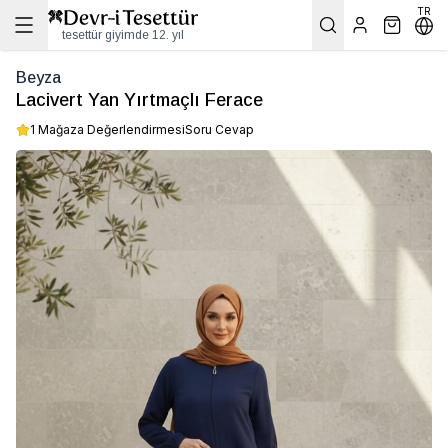
TR
tesettür giyimde 12. yıl
Beyza
Lacivert Yan Yırtmaçlı Ferace
1 Mağaza Değerlendirmesi
Soru Cevap