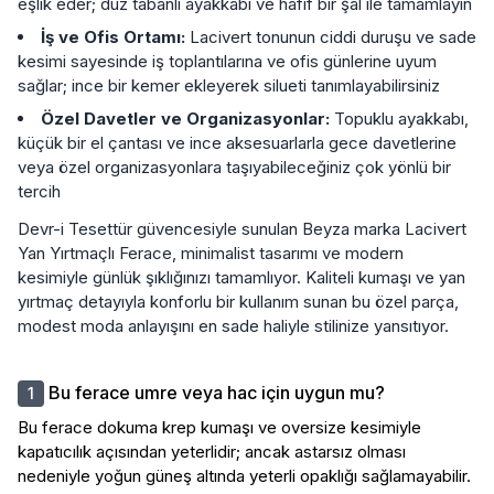
eşlik eder; düz tabanlı ayakkabı ve hafif bir şal ile tamamlayın
İş ve Ofis Ortamı:
Lacivert tonunun ciddi duruşu ve sade
kesimi sayesinde iş toplantılarına ve ofis günlerine uyum
sağlar; ince bir kemer ekleyerek silueti tanımlayabilirsiniz
Özel Davetler ve Organizasyonlar:
Topuklu ayakkabı,
küçük bir el çantası ve ince aksesuarlarla gece davetlerine
veya özel organizasyonlara taşıyabileceğiniz çok yönlü bir
tercih
Devr-i Tesettür güvencesiyle sunulan Beyza marka Lacivert
Yan Yırtmaçlı Ferace, minimalist tasarımı ve modern
kesimiyle günlük şıklığınızı tamamlıyor. Kaliteli kumaşı ve yan
yırtmaç detayıyla konforlu bir kullanım sunan bu özel parça,
modest moda anlayışını en sade haliyle stilinize yansıtıyor.
Bu ferace umre veya hac için uygun mu?
Bu ferace dokuma krep kumaşı ve oversize kesimiyle
kapatıcılık açısından yeterlidir; ancak astarsız olması
nedeniyle yoğun güneş altında yeterli opaklığı sağlamayabilir.