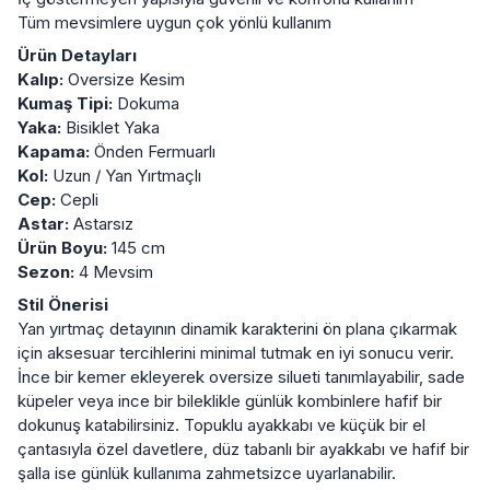
Tüm mevsimlere uygun çok yönlü kullanım
Ürün Detayları
Kalıp:
Oversize Kesim
Kumaş Tipi:
Dokuma
Yaka:
Bisiklet Yaka
Kapama:
Önden Fermuarlı
Kol:
Uzun / Yan Yırtmaçlı
Cep:
Cepli
Astar:
Astarsız
Ürün Boyu:
145 cm
Sezon:
4 Mevsim
Stil Önerisi
Yan yırtmaç detayının dinamik karakterini ön plana çıkarmak
için aksesuar tercihlerini minimal tutmak en iyi sonucu verir.
İnce bir kemer ekleyerek oversize silueti tanımlayabilir, sade
küpeler veya ince bir bileklikle günlük kombinlere hafif bir
dokunuş katabilirsiniz. Topuklu ayakkabı ve küçük bir el
çantasıyla özel davetlere, düz tabanlı bir ayakkabı ve hafif bir
şalla ise günlük kullanıma zahmetsizce uyarlanabilir.