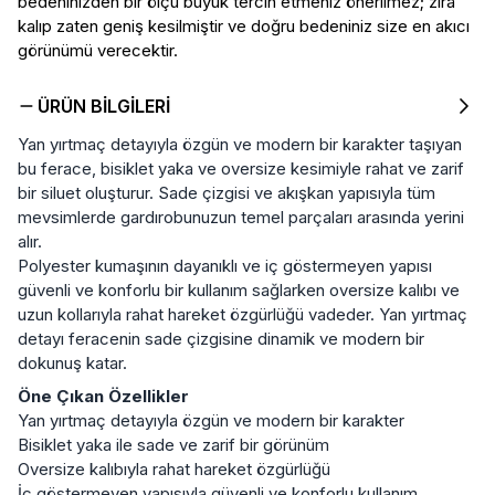
bedeninizden bir ölçü büyük tercih etmeniz önerilmez; zira
kalıp zaten geniş kesilmiştir ve doğru bedeniniz size en akıcı
görünümü verecektir.
ÜRÜN BILGILERI
Yan yırtmaç detayıyla özgün ve modern bir karakter taşıyan
bu ferace, bisiklet yaka ve oversize kesimiyle rahat ve zarif
bir siluet oluşturur. Sade çizgisi ve akışkan yapısıyla tüm
mevsimlerde gardırobunuzun temel parçaları arasında yerini
alır.
Polyester kumaşının dayanıklı ve iç göstermeyen yapısı
güvenli ve konforlu bir kullanım sağlarken oversize kalıbı ve
uzun kollarıyla rahat hareket özgürlüğü vadeder. Yan yırtmaç
detayı feracenin sade çizgisine dinamik ve modern bir
dokunuş katar.
Öne Çıkan Özellikler
Yan yırtmaç detayıyla özgün ve modern bir karakter
Bisiklet yaka ile sade ve zarif bir görünüm
Oversize kalıbıyla rahat hareket özgürlüğü
İç göstermeyen yapısıyla güvenli ve konforlu kullanım