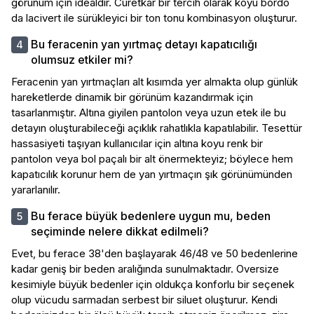
görünüm için idealdir. Cüretkar bir tercih olarak koyu bordo
da lacivert ile sürükleyici bir ton tonu kombinasyon oluşturur.
Bu feracenin yan yırtmaç detayı kapatıcılığı
olumsuz etkiler mi?
Feracenin yan yırtmaçları alt kısımda yer almakta olup günlük
hareketlerde dinamik bir görünüm kazandırmak için
tasarlanmıştır. Altına giyilen pantolon veya uzun etek ile bu
detayın oluşturabileceği açıklık rahatlıkla kapatılabilir. Tesettür
hassasiyeti taşıyan kullanıcılar için altına koyu renk bir
pantolon veya bol paçalı bir alt önermekteyiz; böylece hem
kapatıcılık korunur hem de yan yırtmaçın şık görünümünden
yararlanılır.
Bu ferace büyük bedenlere uygun mu, beden
seçiminde nelere dikkat edilmeli?
Evet, bu ferace 38'den başlayarak 46/48 ve 50 bedenlerine
kadar geniş bir beden aralığında sunulmaktadır. Oversize
kesimiyle büyük bedenler için oldukça konforlu bir seçenek
olup vücudu sarmadan serbest bir siluet oluşturur. Kendi