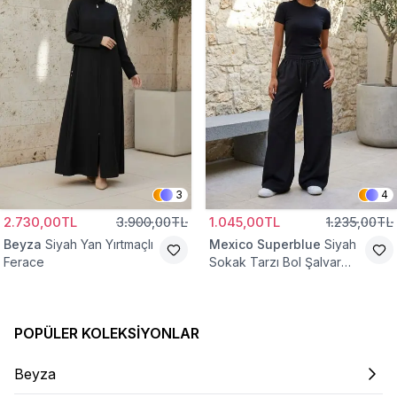
3
4
2.730,00TL
3.900,00TL
1.045,00TL
1.235,00TL
Beyza
Siyah Yan Yırtmaçlı
Mexico Superblue
Siyah
Ferace
Sokak Tarzı Bol Şalvar
Pantolon
POPÜLER KOLEKSIYONLAR
Beyza