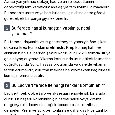
Ayrıca yan yırtmaç detayı, hac ve umre ibadetlerinin
gerektirdiği tam kapatıcılık anlayışıyla tam uyumlu olmayabilir.
Bu nedenle umre veya hac kullanımı için altına astar görevi
görecek ek bir parça giymek önerilir.
Bu ferace hangi kumaştan yapılmış, nasıl
yıkanmalı?
Bu ferace, dayanıklı ve iç göstermeyen yapısıyla öne çıkan
dokuma krep kumaştan üretilmiştir. Krep kumaş hafif ve
akışkan bir his sunarken şeklini korur; günlük kullanımda ütüye
çok ihtiyaç duymaz. Yıkama konusunda ürün etiketi talimatları
doğrultusunda 30°C hassas programda ya da elde yıkama
tercih edilmelidir; kurutma makinesine koymaktan kaçınılması
kumaşın ömrünü uzatır.
Bu Lacivert ferace ile hangi renkler kombinlenir?
Lacivert, pek çok eşarp ve aksesuar rengiyle şık bir arada
durur. En başarılı kombinler için hardal sarısı veya kiremit
rengi eşarplar lacivertin soğuk tonunu sıcak bir zıtlıkla
dengeler. Krem ve açık bej tonları ise daha klasik ve zarif bir