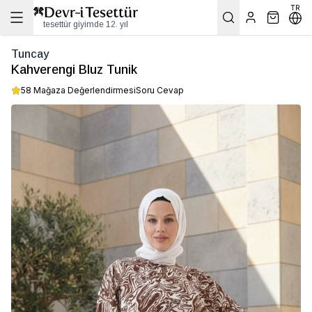
TR
tesettür giyimde 12. yıl
Tuncay
Kahverengi Bluz Tunik
58 Mağaza Değerlendirmesi
Soru Cevap