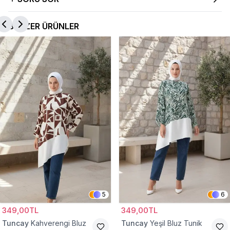
BENZER ÜRÜNLER
5
6
349,00TL
349,00TL
Tuncay
Kahverengi Bluz
Tuncay
Yeşil Bluz Tunik