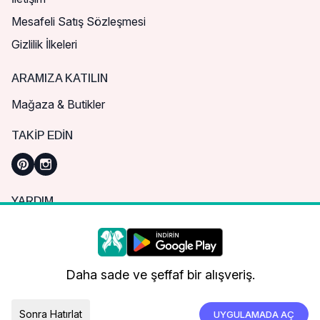
Mesafeli Satış Sözleşmesi
Gizlilik İlkeleri
ARAMIZA KATILIN
Mağaza & Butikler
TAKIP EDIN
YARDIM
Sık Sorulan Sorular
Nasıl Sipariş Verebilirim?
Daha iyi bir alışveriş deneyimi için çerezleri
kullanıyoruz.
Kargo ve Teslimat
Daha sade ve şeffaf bir alışveriş.
İade, İptal ve Değişim
Çerez Tercihleri
Tümünü Kabul Et
Sonra Hatırlat
UYGULAMADA AÇ