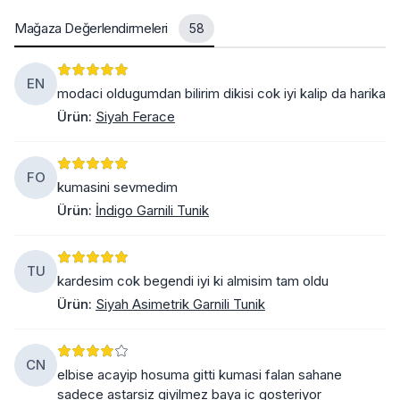
Mağaza Değerlendirmeleri
58
EN
modaci oldugumdan bilirim dikisi cok iyi kalip da harika
Ürün
:
Siyah Ferace
FO
kumasini sevmedim
Ürün
:
İndigo Garnili Tunik
TU
kardesim cok begendi iyi ki almisim tam oldu
Ürün
:
Siyah Asimetrik Garnili Tunik
CN
elbise acayip hosuma gitti kumasi falan sahane
sadece astarsiz giyilmez baya ic gosteriyor