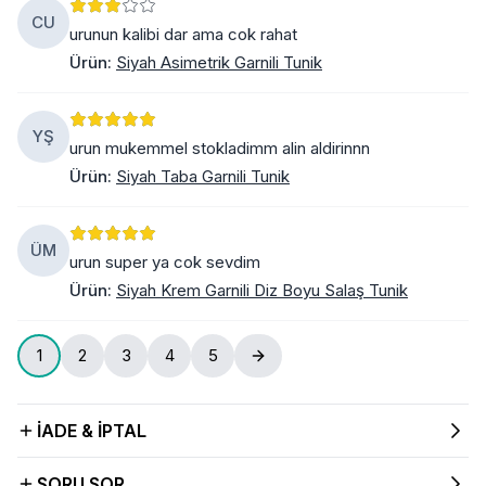
CU
urunun kalibi dar ama cok rahat
Ürün
:
Siyah Asimetrik Garnili Tunik
YŞ
urun mukemmel stokladimm alin aldirinnn
Ürün
:
Siyah Taba Garnili Tunik
ÜM
urun super ya cok sevdim
Ürün
:
Siyah Krem Garnili Diz Boyu Salaş Tunik
1
2
3
4
5
İADE & İPTAL
SORU SOR