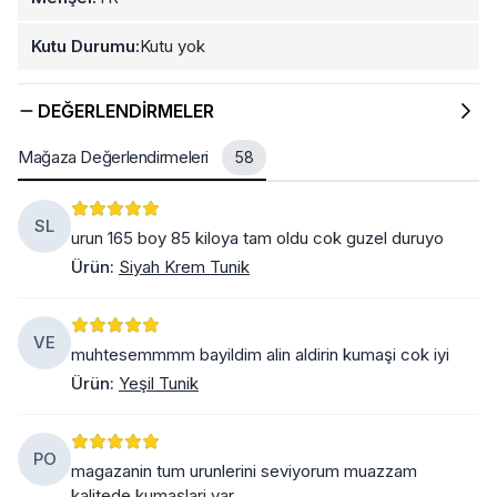
Kutu Durumu:
Kutu yok
DEĞERLENDIRMELER
Mağaza Değerlendirmeleri
58
SL
urun 165 boy 85 kiloya tam oldu cok guzel duruyo
Ürün
:
Siyah Krem Tunik
VE
muhtesemmmm bayildim alin aldirin kumaşi cok iyi
Ürün
:
Yeşil Tunik
PO
magazanin tum urunlerini seviyorum muazzam
kalitede kumaşlari var