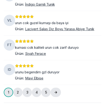
Ürün
:
İndigo Garnili Tunik
VL
urun cok guzel kumaşı da baya iyi
Ürün
:
Lacivert Salaş Diz Boyu Yarasa Abiye Tunik
FT
kumasi cok kaliteli urun cok zarif duruyo
Ürün
:
Siyah Ferace
ID
urunu begendim gzl duruyor
Ürün
:
Mavi Elbise
1
2
3
4
5