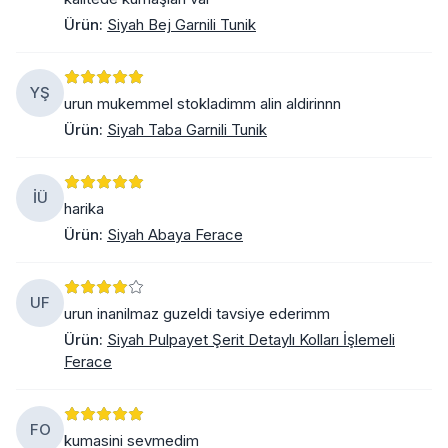
Ürün
:
Siyah Bej Garnili Tunik
YŞ
urun mukemmel stokladimm alin aldirinnn
Ürün
:
Siyah Taba Garnili Tunik
İÜ
harika
Ürün
:
Siyah Abaya Ferace
UF
urun inanilmaz guzeldi tavsiye ederimm
Ürün
:
Siyah Pulpayet Şerit Detaylı Kolları İşlemeli
Ferace
FO
kumasini sevmedim