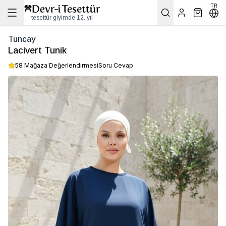
TR
tesettür giyimde 12. yıl
Tuncay
Lacivert Tunik
58 Mağaza Değerlendirmesi
Soru Cevap