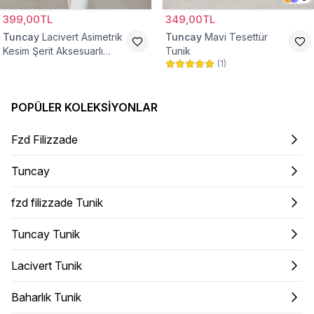
399,00TL
349,00TL
Tuncay
Lacivert Asimetrik
Tuncay
Mavi Tesettür
Kesim Şerit Aksesuarlı
Tunik
(
1
)
Salaş Tunik
POPÜLER KOLEKSIYONLAR
Fzd Filizzade
Tuncay
fzd filizzade Tunik
Tuncay Tunik
Lacivert Tunik
Baharlık Tunik