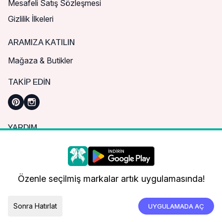
Mesafeli Satış Sözleşmesi
Gizlilik İlkeleri
ARAMIZA KATILIN
Mağaza & Butikler
TAKIP EDIN
YARDIM
Sık Sorulan Sorular
Nasıl Sipariş Verebilirim?
Daha iyi bir alışveriş deneyimi için çerezleri
kullanıyoruz.
Kargo ve Teslimat
Özenle seçilmiş markalar artık uygulamasında!
İade, İptal ve Değişim
Çerez Tercihleri
Tümünü Kabul Et
Sonra Hatırlat
UYGULAMADA AÇ