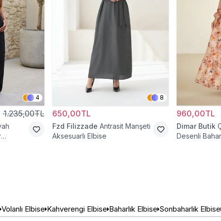
4
8
1.235,00TL
650,00TL
960,00TL
yah
Fzd Filizzade
Antrasit Manşeti
Dimar Butik
r
Aksesuarlı Elbise
Desenli Bahar
Volanlı Elbise
Kahverengi Elbise
Baharlık Elbise
Sonbaharlık Elbise