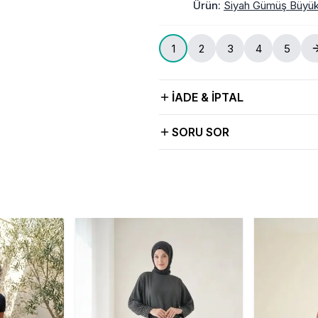
Ürün
:
Siyah Gümüş Büyü
1
2
3
4
5
İADE & İPTAL
SORU SOR