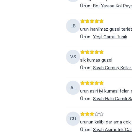
Ürün
:
Bej Yarasa Kol Paye
LB
urun inanilmaz guzel ter
Ürün
:
Yeşil Garnili Tunik
VS
sik kumas guzel
Ürün
:
Siyah Gümüş Kollar
AL
urun asiri iyi kumasi fel
Ürün
:
Siyah Haki Garnili S
CU
urunun kalibi dar ama cok
Ürün
:
Siyah Asimetrik Garn