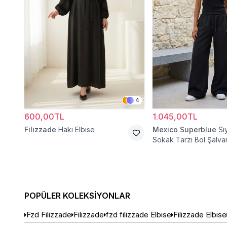
4
600,00TL
1.045,00TL
Filizzade
Haki Elbise
Mexico Superblue
Si
Sokak Tarzı Bol Şalva
Pantolon
POPÜLER KOLEKSIYONLAR
Fzd Filizzade
Filizzade
fzd filizzade Elbise
Filizzade Elbise