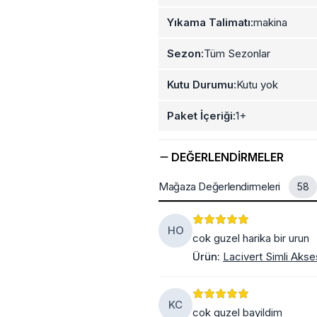
Yıkama Talimatı:
makina
Sezon:
Tüm Sezonlar
Kutu Durumu:
Kutu yok
Paket İçeriği:
1+
DEĞERLENDIRMELER
Mağaza Değerlendirmeleri
58
HO
cok guzel harika bir urun
Ürün
:
Lacivert Simli Aks
KC
cok guzel bayildim