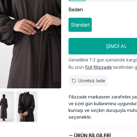
Beden
Standart
ŞIMDI AL
Genellikle 1-2 gün içerisinde kargo
Bu ürün
fzd filizzade
tarafından g
Ücretsiz İade
Filizzade markasının zarafetini y
ve özel gün kullanımına uygundur.
kumaşı ve seçkin duruşuyla muhaf
seçenektir.
ÜRÜN BILGILERI