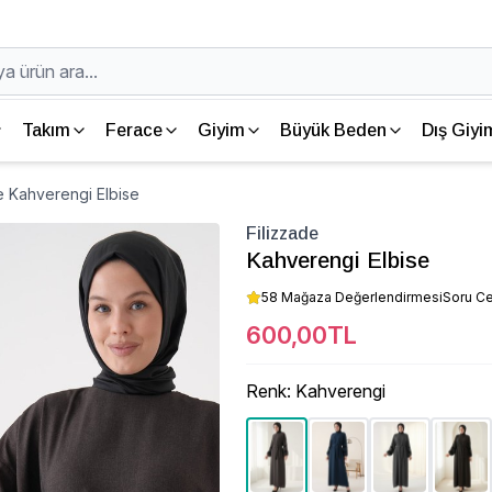
Takım
Ferace
Giyim
Büyük Beden
Dış Giyi
e Kahverengi Elbise
Filizzade
Kahverengi Elbise
58 Mağaza Değerlendirmesi
Soru C
600,00TL
Renk
:
Kahverengi