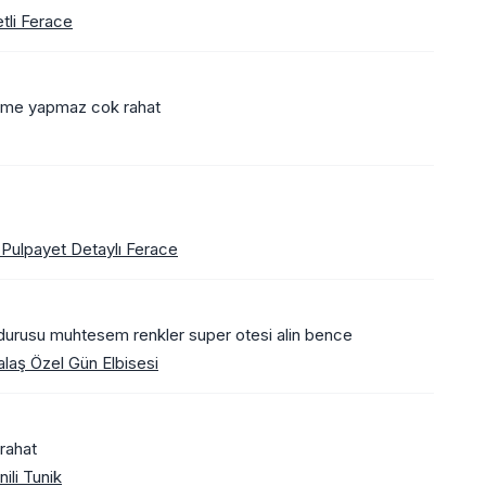
tli Ferace
letme yapmaz cok rahat
 Pulpayet Detaylı Ferace
an durusu muhtesem renkler super otesi alin bence
alaş Özel Gün Elbisesi
 rahat
ili Tunik