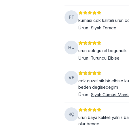
FT
kumasi cok kaliteli urun c
Ürün
:
Siyah Ferace
HU
urun cok guzel begendik
Ürün
:
Turuncu Elbise
VE
cok guzel sik bir elbise k
beden degisecegim
Ürün
:
Siyah Gümüş Manşet
KÇ
urun baya kaliteli yalniz 
olur bence