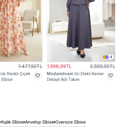
4
1.477,50TL
1.998,99TL
2.300,00TL
4.8
Çok Renkli Çiçek
Modamihram
Gri Etekli Kemer
Bey
 Elbise
Detaylı İkili Takım
Fera
Kışlık Elbise
Anvelop Elbise
Oversize Elbise