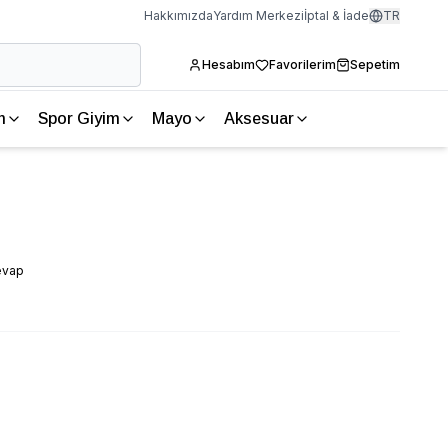
Hakkımızda
Yardım Merkezi
İptal & İade
TR
Hesabım
Favorilerim
Sepetim
m
Spor Giyim
Mayo
Aksesuar
evap