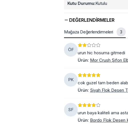
Kutu Durumu:
Kutulu
DEĞERLENDIRMELER
Mağaza Değerlendirmeleri
3
ÖF
urun hic hosuma gitmedi
Ürün
:
Mor Crush Şifon El
PK
cok guzel tam beden alabil
Ürün
:
Siyah Flok Desen Tü
SF
urun baya kaliteli ama ast
Ürün
:
Bordo Flok Desen K