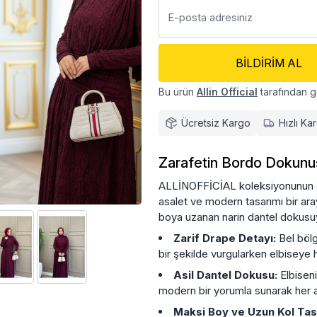
BILDIRIM AL
Bu ürün
Allin Official
tarafından g
Ücretsiz Kargo
Hızlı Ka
Zarafetin Bordo Dokunuş
ALLİNOFFİCİAL koleksiyonunun en 
asalet ve modern tasarımı bir ara
boya uzanan narin dantel dokusuyla
Zarif Drape Detayı:
Bel bölg
bir şekilde vurgularken elbiseye h
Asil Dantel Dokusu:
Elbisenin
modern bir yorumla sunarak her ad
Maksi Boy ve Uzun Kol Tas