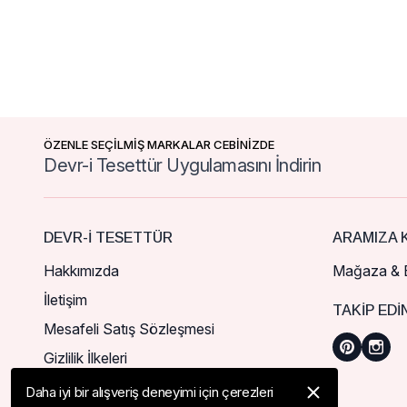
ÖZENLE SEÇİLMİŞ MARKALAR CEBİNİZDE
Devr-i Tesettür Uygulamasını İndirin
DEVR-I TESETTÜR
ARAMIZA K
Hakkımızda
Mağaza & B
İletişim
TAKIP EDI
Mesafeli Satış Sözleşmesi
Gizlilik İlkeleri
Daha iyi bir alışveriş deneyimi için çerezleri