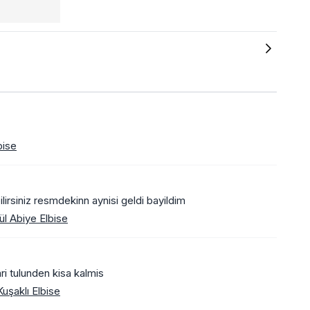
bise
irsiniz resmdekinn aynisi geldi bayildim
l Abiye Elbise
ari tulunden kisa kalmis
uşaklı Elbise