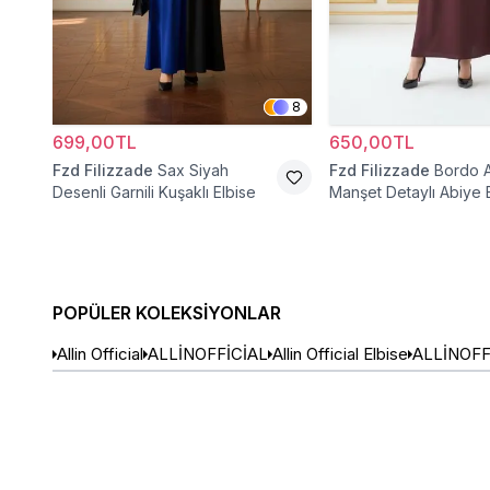
8
699,00TL
650,00TL
Fzd Filizzade
Sax Siyah
Fzd Filizzade
Bordo 
Desenli Garnili Kuşaklı Elbise
Manşet Detaylı Abiye 
POPÜLER KOLEKSIYONLAR
Allin Official
ALLİNOFFİCİAL
Allin Official Elbise
ALLİNOFFİ