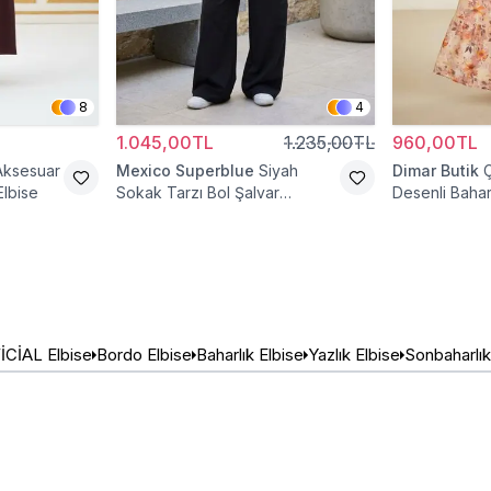
8
4
1.045,00TL
1.235,00TL
960,00TL
Aksesuar
Mexico Superblue
Siyah
Dimar Butik
Elbise
Sokak Tarzı Bol Şalvar
Desenli Bahar
Pantolon
CİAL Elbise
Bordo Elbise
Baharlık Elbise
Yazlık Elbise
Sonbaharlık