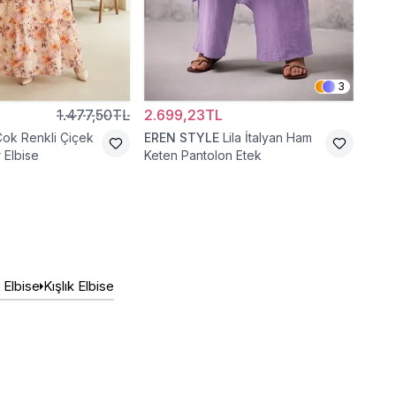
3
1.477,50TL
2.699,23TL
5.5
Çok Renkli Çiçek
EREN STYLE
Lila İtalyan Ham
Bey
 Elbise
Keten Pantolon Etek
 Elbise
Kışlık Elbise