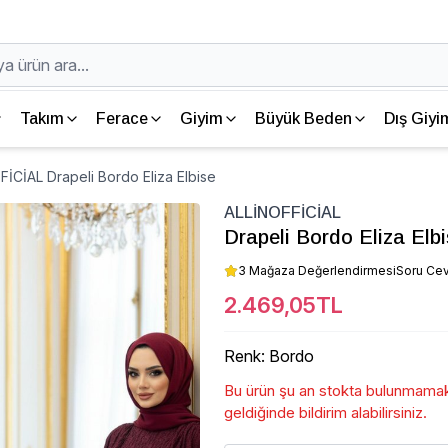
Takım
Ferace
Giyim
Büyük Beden
Dış Giyi
İCİAL Drapeli Bordo Eliza Elbise
ALLİNOFFİCİAL
Drapeli Bordo Eliza Elb
3 Mağaza Değerlendirmesi
Soru Ce
2.469,05TL
Renk
:
Bordo
Bu ürün şu an stokta bulunmamakt
geldiğinde bildirim alabilirsiniz.