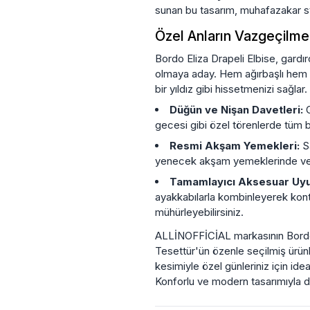
sunan bu tasarım, muhafazakar stil
Özel Anların Vazgeçilmezi
Bordo Eliza Drapeli Elbise, gardı
olmaya aday. Hem ağırbaşlı hem 
bir yıldız gibi hissetmenizi sağlar.
Düğün ve Nişan Davetleri:
G
gecesi gibi özel törenlerde tüm bak
Resmi Akşam Yemekleri:
Sa
yenecek akşam yemeklerinde veya 
Tamamlayıcı Aksesuar Uy
ayakkabılarla kombinleyerek kontras
mühürleyebilirsiniz.
ALLİNOFFİCİAL markasının Bordo El
Tesettür'ün özenle seçilmiş ürünle
kesimiyle özel günleriniz için ide
Konforlu ve modern tasarımıyla d