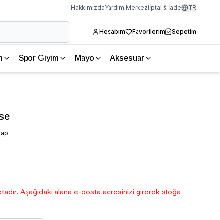
Hakkımızda
Yardım Merkezi
İptal & İade
TR
Hesabım
Favorilerim
Sepetim
m
Spor Giyim
Mayo
Aksesuar
ise
vap
adır. Aşağıdaki alana e-posta adresinizi girerek stoğa