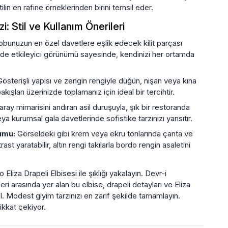
in en rafine örneklerinden birini temsil eder.
: Stil ve Kullanım Önerileri
robunuzun en özel davetlere eşlik edecek kilit parçası
de etkileyici görünümü sayesinde, kendinizi her ortamda
österişli yapısı ve zengin rengiyle düğün, nişan veya kına
ışları üzerinizde toplamanız için ideal bir tercihtir.
ray mimarisini andıran asil duruşuyla, şık bir restoranda
kurumsal gala davetlerinde sofistike tarzınızı yansıtır.
umu:
Görseldeki gibi krem veya ekru tonlarında çanta ve
t yaratabilir, altın rengi takılarla bordo rengin asaletini
iza Drapeli Elbisesi ile şıklığı yakalayın. Devr-i
ri arasında yer alan bu elbise, drapeli detayları ve Eliza
al. Modest giyim tarzınızı en zarif şekilde tamamlayın.
ikkat çekiyor.