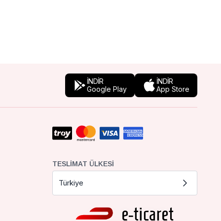
İNDİR
İNDİR
Google Play
App Store
TESLIMAT ÜLKESI
Türkiye