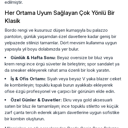
edilmiştir.
Her Ortama Uyum Sağlayan Çok Yönlü Bir
Klasik
Bordo rengi ve kusursuz düşen kumaşıyla bu palazzo
pantolon, günlük yaşamdan özel davetlere kadar geniş bir
yelpazede stilinizi tamamlar. Dört mevsim kullanıma uygun
yapısıyla yıl boyu dolabınızda yer bulur.
Günlük & Hafta Sonu:
Beyaz oversize bir bluz veya
krem rengi ince örgü süveter ile birleştirin; spor sandalet ya
da sneaker ekleyerek rahat ama özenli bir look yaratın.
İş & Ofis Ortamı:
Siyah veya beyaz V yaka blazer ceket
ile kombinleyin; topuklu kapalı burun ayakkabı ekleyerek
ofise özgü profesyonel ve çarpıcı bir görünüm elde edin.
Özel Günler & Davetler:
Ekru veya gold aksesuarlı
saten bir bluz ile tamamlayın; ince topuklu stiletto ve küçük
zarf çanta tercih ederek akşam davetlerine uygun sofistike
bir kombin oluşturun.