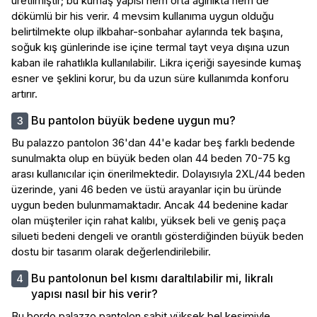
üretilmiştir; bu kumaş yapısı hem orta ağırlıkta hem de
dökümlü bir his verir. 4 mevsim kullanıma uygun olduğu
belirtilmekte olup ilkbahar-sonbahar aylarında tek başına,
soğuk kış günlerinde ise içine termal tayt veya dışına uzun
kaban ile rahatlıkla kullanılabilir. Likra içeriği sayesinde kumaş
esner ve şeklini korur, bu da uzun süre kullanımda konforu
artırır.
Bu pantolon büyük bedene uygun mu?
Bu palazzo pantolon 36'dan 44'e kadar beş farklı bedende
sunulmakta olup en büyük beden olan 44 beden 70-75 kg
arası kullanıcılar için önerilmektedir. Dolayısıyla 2XL/44 beden
üzerinde, yani 46 beden ve üstü arayanlar için bu üründe
uygun beden bulunmamaktadır. Ancak 44 bedenine kadar
olan müşteriler için rahat kalıbı, yüksek beli ve geniş paça
silueti bedeni dengeli ve orantılı gösterdiğinden büyük beden
dostu bir tasarım olarak değerlendirilebilir.
Bu pantolonun bel kısmı daraltılabilir mi, likralı
yapısı nasıl bir his verir?
Bu bordo palazzo pantolon sabit yüksek bel kesimiyle