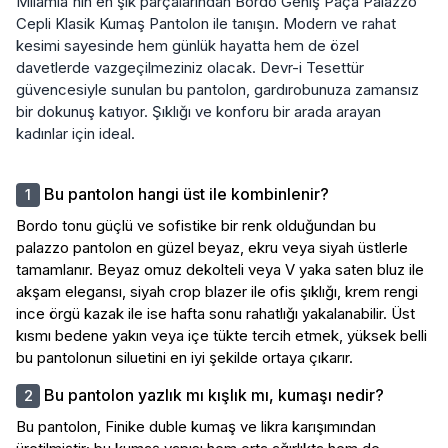
Milamia'nın en şık parçalarından Bordo Geniş Paça Palazzo
Cepli Klasik Kumaş Pantolon ile tanışın. Modern ve rahat
kesimi sayesinde hem günlük hayatta hem de özel
davetlerde vazgeçilmeziniz olacak. Devr-i Tesettür
güvencesiyle sunulan bu pantolon, gardırobunuza zamansız
bir dokunuş katıyor. Şıklığı ve konforu bir arada arayan
kadınlar için ideal.
Bu pantolon hangi üst ile kombinlenir?
Bordo tonu güçlü ve sofistike bir renk olduğundan bu
palazzo pantolon en güzel beyaz, ekru veya siyah üstlerle
tamamlanır. Beyaz omuz dekolteli veya V yaka saten bluz ile
akşam elegansı, siyah crop blazer ile ofis şıklığı, krem rengi
ince örgü kazak ile ise hafta sonu rahatlığı yakalanabilir. Üst
kısmı bedene yakın veya içe tükte tercih etmek, yüksek belli
bu pantolonun siluetini en iyi şekilde ortaya çıkarır.
Bu pantolon yazlık mı kışlık mı, kumaşı nedir?
Bu pantolon, Finike duble kumaş ve likra karışımından