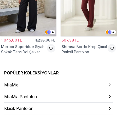
4
4
1.045,00TL
1.235,00TL
507,38TL
Mexico Superblue
Siyah
Shirosa
Bordo Krep Çimalı
Sokak Tarzı Bol Şalvar
Patletli Pantolon
Pantolon
POPÜLER KOLEKSIYONLAR
MilaMia
MilaMia Pantolon
Klasik Pantolon