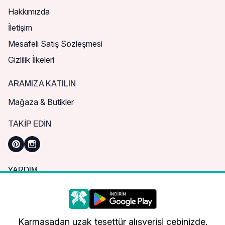
Hakkımızda
İletişim
Mesafeli Satış Sözleşmesi
Gizlilik İlkeleri
ARAMIZA KATILIN
Mağaza & Butikler
TAKIP EDIN
YARDIM
Sık Sorulan Sorular
Nasıl Sipariş Verebilirim?
Daha iyi bir alışveriş deneyimi için çerezleri
kullanıyoruz.
Kargo ve Teslimat
Karmaşadan uzak tesettür alışverişi cebinizde.