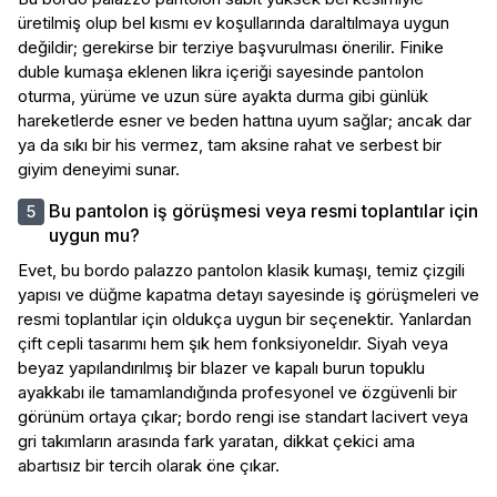
üretilmiş olup bel kısmı ev koşullarında daraltılmaya uygun
değildir; gerekirse bir terziye başvurulması önerilir. Finike
duble kumaşa eklenen likra içeriği sayesinde pantolon
oturma, yürüme ve uzun süre ayakta durma gibi günlük
hareketlerde esner ve beden hattına uyum sağlar; ancak dar
ya da sıkı bir his vermez, tam aksine rahat ve serbest bir
giyim deneyimi sunar.
Bu pantolon iş görüşmesi veya resmi toplantılar için
uygun mu?
Evet, bu bordo palazzo pantolon klasik kumaşı, temiz çizgili
yapısı ve düğme kapatma detayı sayesinde iş görüşmeleri ve
resmi toplantılar için oldukça uygun bir seçenektir. Yanlardan
çift cepli tasarımı hem şık hem fonksiyoneldır. Siyah veya
beyaz yapılandırılmış bir blazer ve kapalı burun topuklu
ayakkabı ile tamamlandığında profesyonel ve özgüvenli bir
görünüm ortaya çıkar; bordo rengi ise standart lacivert veya
gri takımların arasında fark yaratan, dikkat çekici ama
abartısız bir tercih olarak öne çıkar.