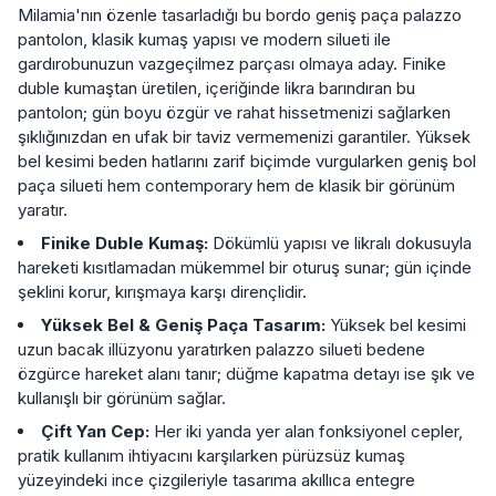
Milamia'nın özenle tasarladığı bu bordo geniş paça palazzo
pantolon, klasik kumaş yapısı ve modern silueti ile
gardırobunuzun vazgeçilmez parçası olmaya aday. Finike
duble kumaştan üretilen, içeriğinde likra barındıran bu
pantolon; gün boyu özgür ve rahat hissetmenizi sağlarken
şıklığınızdan en ufak bir taviz vermemenizi garantiler. Yüksek
bel kesimi beden hatlarını zarif biçimde vurgularken geniş bol
paça silueti hem contemporary hem de klasik bir görünüm
yaratır.
Finike Duble Kumaş:
Dökümlü yapısı ve likralı dokusuyla
hareketi kısıtlamadan mükemmel bir oturuş sunar; gün içinde
şeklini korur, kırışmaya karşı dirençlidir.
Yüksek Bel & Geniş Paça Tasarım:
Yüksek bel kesimi
uzun bacak illüzyonu yaratırken palazzo silueti bedene
özgürce hareket alanı tanır; düğme kapatma detayı ise şık ve
kullanışlı bir görünüm sağlar.
Çift Yan Cep:
Her iki yanda yer alan fonksiyonel cepler,
pratik kullanım ihtiyacını karşılarken pürüzsüz kumaş
yüzeyindeki ince çizgileriyle tasarıma akıllıca entegre