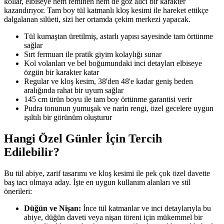
kollar, elbiseye hem feminen hem de göz alıcı bir karakter
kazandırıyor. Tam boy tül katmanlı kloş kesimi ile hareket ettikçe
dalgalanan silüeti, sizi her ortamda çekim merkezi yapacak.
Tül kumaştan üretilmiş, astarlı yapısı sayesinde tam örtünme
sağlar
Sırt fermuarı ile pratik giyim kolaylığı sunar
Kol volanları ve bel boğumundaki inci detayları elbiseye
özgün bir karakter katar
Regular ve kloş kesim, 38'den 48'e kadar geniş beden
aralığında rahat bir uyum sağlar
145 cm ürün boyu ile tam boy örtünme garantisi verir
Pudra tonunun yumuşak ve narin rengi, özel gecelere uygun
ışıltılı bir görünüm oluşturur
Hangi Özel Günler İçin Tercih
Edilebilir?
Bu tül abiye, zarif tasarımı ve kloş kesimi ile pek çok özel davette
baş tacı olmaya aday. İşte en uygun kullanım alanları ve stil
önerileri:
Düğün ve Nişan:
İnce tül katmanlar ve inci detaylarıyla bu
abiye, düğün daveti veya nişan töreni için mükemmel bir