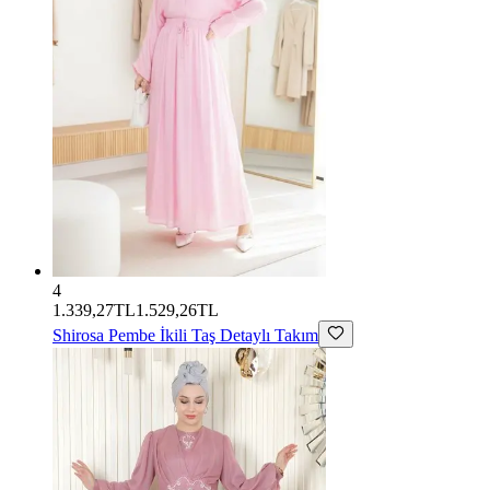
4
1.339,27TL
1.529,26TL
Shirosa
Pembe İkili Taş Detaylı Takım