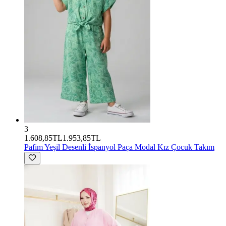
3
1.608,85TL
1.953,85TL
Pafim
Yeşil Desenli İspanyol Paça Modal Kız Çocuk Takım