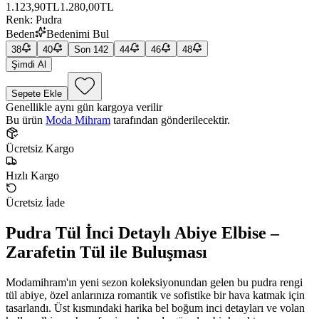
1.123,90TL
1.280,00TL
Renk
:
Pudra
Beden
Bedenimi Bul
38
40
Son 1
42
44
46
48
Şimdi Al
Sepete Ekle
Genellikle aynı gün kargoya verilir
Bu ürün
Moda Mihram
tarafından gönderilecektir.
Ücretsiz Kargo
Hızlı Kargo
Ücretsiz İade
Pudra Tül İnci Detaylı Abiye Elbise –
Zarafetin Tül ile Buluşması
Modamihram'ın yeni sezon koleksiyonundan gelen bu pudra rengi
tül abiye, özel anlarınıza romantik ve sofistike bir hava katmak için
tasarlandı. Üst kısmındaki harika bel boğum inci detayları ve volan