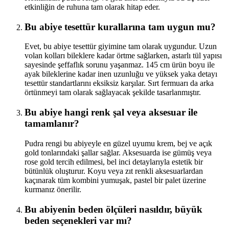
etkinliğin de ruhuna tam olarak hitap eder.
Bu abiye tesettür kurallarına tam uygun mu?
Evet, bu abiye tesettür giyimine tam olarak uygundur. Uzun
volan kolları bileklere kadar örtme sağlarken, astarlı tül yapısı
sayesinde şeffaflık sorunu yaşanmaz. 145 cm ürün boyu ile
ayak bileklerine kadar inen uzunluğu ve yüksek yaka detayı
tesettür standartlarını eksiksiz karşılar. Sırt fermuarı da arka
örtünmeyi tam olarak sağlayacak şekilde tasarlanmıştır.
Bu abiye hangi renk şal veya aksesuar ile
tamamlanır?
Pudra rengi bu abiyeyle en güzel uyumu krem, bej ve açık
gold tonlarındaki şallar sağlar. Aksesuarda ise gümüş veya
rose gold tercih edilmesi, bel inci detaylarıyla estetik bir
bütünlük oluşturur. Koyu veya zıt renkli aksesuarlardan
kaçınarak tüm kombini yumuşak, pastel bir palet üzerine
kurmanız önerilir.
Bu abiyenin beden ölçüleri nasıldır, büyük
beden seçenekleri var mı?