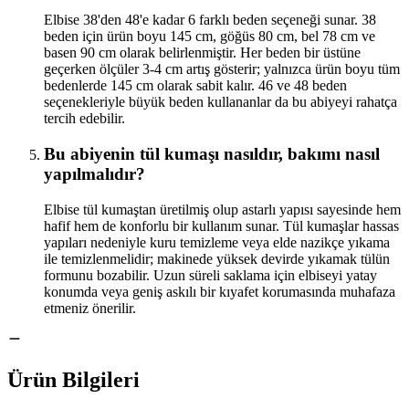
Elbise 38'den 48'e kadar 6 farklı beden seçeneği sunar. 38
beden için ürün boyu 145 cm, göğüs 80 cm, bel 78 cm ve
basen 90 cm olarak belirlenmiştir. Her beden bir üstüne
geçerken ölçüler 3-4 cm artış gösterir; yalnızca ürün boyu tüm
bedenlerde 145 cm olarak sabit kalır. 46 ve 48 beden
seçenekleriyle büyük beden kullananlar da bu abiyeyi rahatça
tercih edebilir.
Bu abiyenin tül kumaşı nasıldır, bakımı nasıl
yapılmalıdır?
Elbise tül kumaştan üretilmiş olup astarlı yapısı sayesinde hem
hafif hem de konforlu bir kullanım sunar. Tül kumaşlar hassas
yapıları nedeniyle kuru temizleme veya elde nazikçe yıkama
ile temizlenmelidir; makinede yüksek devirde yıkamak tülün
formunu bozabilir. Uzun süreli saklama için elbiseyi yatay
konumda veya geniş askılı bir kıyafet korumasında muhafaza
etmeniz önerilir.
Ürün Bilgileri