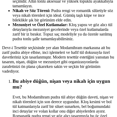
seçimdir. Altın tonlu aksesuar ve yüksek topuklu ayakkabıyla
tamamlayın.
Nikah ve Söz Töreni:
Pudra rengi ve romantik silüetiyle söz
veya nikah törenleri için ideal. Gümüş taşlı küpe ve ince
bileklikle şık bir görünüm elde edin.
Mezuniyet ve Özel Kutlamalar:
Kloş yapısı ve göz alıcı tül
detaylarıyla mezuniyet gecelerinde veya özel kutlamalarda
zarif bir iz bırakır. Topuz saç modeliyle ya da özenle sarılmış
pudra tonlu şalle tamamlayabilirsiniz.
Devr-i Tesettür seçkisinde yer alan Modamihram markasına ait bu
zarif pudra abiye elbise, inci işlemeleri ve hafif tül dokusuyla özel
davetleriniz için tasarlanmıştır. Modern tesettür estetiğini yansıtan bu
tasarım, nişan, düğün ve mezuniyet gibi organizasyonlarda
zarafetinizi ön plana çıkarırken sakin ve seçkin bir görünüm
vadediyor.
Bu abiye düğün, nişan veya nikah için uygun
mu?
Evet, bu Modamihram pudra tül abiye düğün daveti, nişan ve
nikah törenleri için son derece uygundur. Kloş kesimi ve bol
tül katmanlarıyla zarif bir siluet sunarken, bel boğumundaki
inci detaylar ve volan kollar onu diğer abiyelerden ayırır.
Romanatik pudra rengi ve göz alıcı tasarımıyla bu üç özel