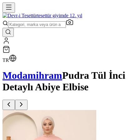
tesettür giyimde 12. yıl
TR
Modamihram
Pudra Tül İnci
Detaylı Abiye Elbise