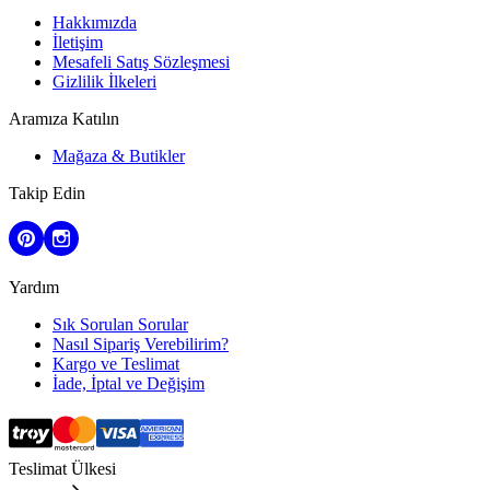
Hakkımızda
İletişim
Mesafeli Satış Sözleşmesi
Gizlilik İlkeleri
Aramıza Katılın
Mağaza & Butikler
Takip Edin
Yardım
Sık Sorulan Sorular
Nasıl Sipariş Verebilirim?
Kargo ve Teslimat
İade, İptal ve Değişim
Teslimat Ülkesi