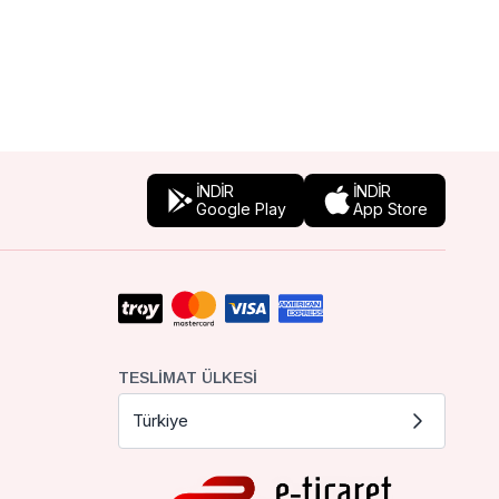
İNDİR
İNDİR
Google Play
App Store
TESLIMAT ÜLKESI
Türkiye