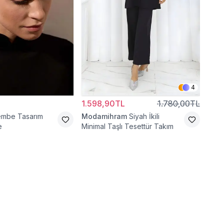
4
1.598,90TL
1.780,00TL
558
embe Tasarım
Modamihram
Siyah İkili
Mod
e
Minimal Taşlı Tesettür Takım
Yaka