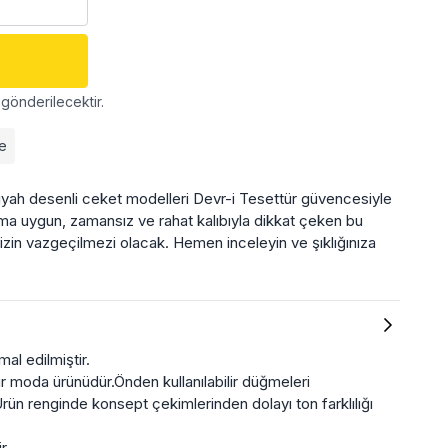
gönderilecektir.
de
yah desenli ceket modelleri Devr-i Tesettür güvencesiyle
nıma uygun, zamansız ve rahat kalıbıyla dikkat çeken bu
izin vazgeçilmezi olacak. Hemen inceleyin ve şıklığınıza
al edilmiştir.
ür moda ürünüdür.Önden kullanılabilir düğmeleri
ün renginde konsept çekimlerinden dolayı ton farklılığı
r.