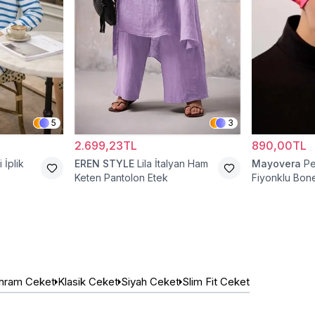
5
3
2.699,23TL
890,00TL
 İplik
EREN STYLE
Lila İtalyan Ham
Mayovera
P
Keten Pantolon Etek
Fiyonklu Bon
hram Ceket
Klasik Ceket
Siyah Ceket
Slim Fit Ceket