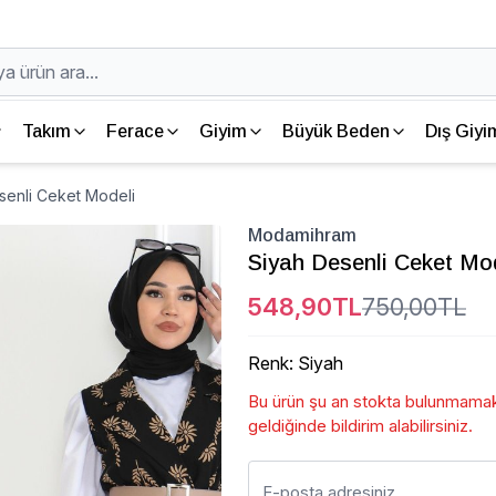
Takım
Ferace
Giyim
Büyük Beden
Dış Giyi
enli Ceket Modeli
Modamihram
Siyah Desenli Ceket Mo
548,90TL
750,00TL
Renk
:
Siyah
Bu ürün şu an stokta bulunmamakt
geldiğinde bildirim alabilirsiniz.