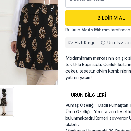
BILDIRIM AL
Bu ürün
Moda Mihram
tarafından 
Hızlı Kargo
Ücretsiz İa
Modamihram markasının en şık si
tek tıkla kapınızda. Günlük kulla
ceket, tesettür giyim kombinlerin
yatırım yapın!
ÜRÜN BILGILERI
Kumaş Özelliği : Dabıl kumaştan im
Ürün Özelliği : Yeni sezon tesett
bulunmaktadır.Kemeri seyyardır.Ür
olabilir.
Mankenin Üzerindeki 38 Bedendi