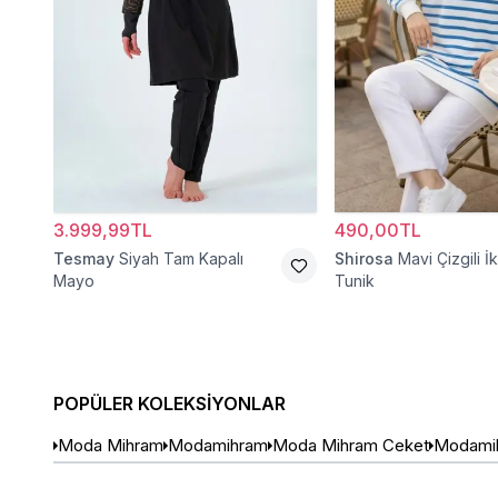
3.999,99TL
490,00TL
Tesmay
Siyah Tam Kapalı
Shirosa
Mavi Çizgili İki
Mayo
Tunik
POPÜLER KOLEKSIYONLAR
Moda Mihram
Modamihram
Moda Mihram Ceket
Modami