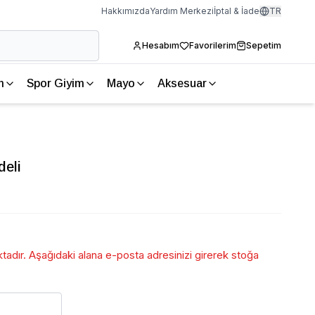
Hakkımızda
Yardım Merkezi
İptal & İade
TR
Hesabım
Favorilerim
Sepetim
m
Spor Giyim
Mayo
Aksesuar
deli
adır. Aşağıdaki alana e-posta adresinizi girerek stoğa