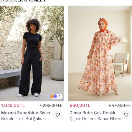
4
1.045,00TL
1.235,00TL
960,00TL
1.477,50TL
Mexico Superblue
Siyah
Dimar Butik
Çok Renkli
Sokak Tarzı Bol Şalvar
Çiçek Desenli Bahar Elbise
Pantolon