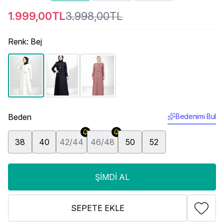
1.999,00TL
3.998,00TL
Renk
:
Bej
Beden
Bedenimi Bul
38
40
42/44
46/48
50
52
ŞIMDI AL
SEPETE EKLE