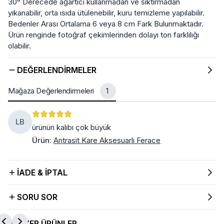
30° Derecede ağartıcı kullanmadan ve sıktırmadan
yıkanabilir, orta ısıda ütülenebilir, kuru temizleme yapılabilir.
Bedenler Arası Ortalama 6 veya 8 cm Fark Bulunmaktadır.
Ürün renginde fotoğraf çekimlerinden dolayı ton farklılığı
olabilir.
DEĞERLENDIRMELER
Mağaza Değerlendirmeleri
1
LB
ürünün kalıbı çok büyük
Ürün
:
Antrasit Kare Aksesuarlı Ferace
İADE & İPTAL
SORU SOR
BENZER ÜRÜNLER