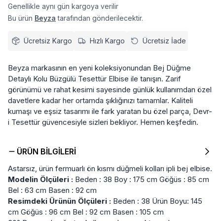
Genellikle aynı gün kargoya verilir
Bu ürün
Beyza
tarafından gönderilecektir.
Ücretsiz Kargo
Hızlı Kargo
Ücretsiz İade
Beyza markasının en yeni koleksiyonundan Bej Düğme
Detaylı Kolu Büzgülü Tesettür Elbise ile tanışın. Zarif
görünümü ve rahat kesimi sayesinde günlük kullanımdan özel
davetlere kadar her ortamda şıklığınızı tamamlar. Kaliteli
kumaşı ve eşsiz tasarımı ile fark yaratan bu özel parça, Devr-
i Tesettür güvencesiyle sizleri bekliyor. Hemen keşfedin.
ÜRÜN BILGILERI
Astarsız, ürün fermuarlı ön kısmı düğmeli kolları ipli bej elbise.
Modelin Ölçüleri :
Beden : 38 Boy : 175 cm Göğüs : 85 cm
Bel : 63 cm Basen : 92 cm
Resimdeki Ürünün Ölçüleri :
Beden : 38 Ürün Boyu: 145
cm Göğüs : 96 cm Bel : 92 cm Basen : 105 cm