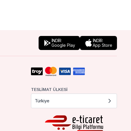
İNDİR
İNDİR
Google Play
App Store
TESLIMAT ÜLKESI
Türkiye