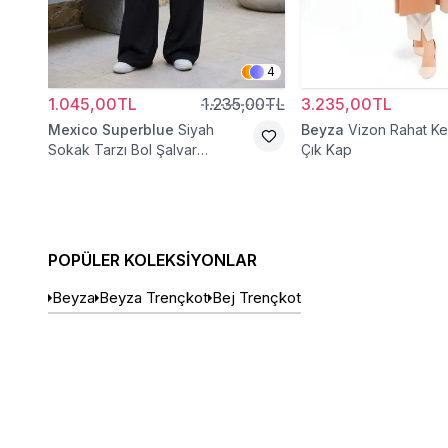
4
1.045,00TL
1.235,00TL
3.235,00TL
Mexico Superblue
Siyah
Beyza
Vizon Rahat Ke
Sokak Tarzı Bol Şalvar
Çık Kap
Pantolon
POPÜLER KOLEKSIYONLAR
Beyza
Beyza Trençkot
Bej Trençkot