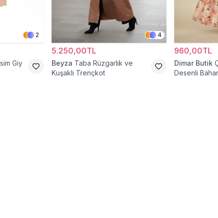
2
4
5.250,00TL
960,00TL
sim Giy
Beyza
Taba Rüzgarlık ve
Dimar Butik
Kuşaklı Trençkot
Desenli Bahar