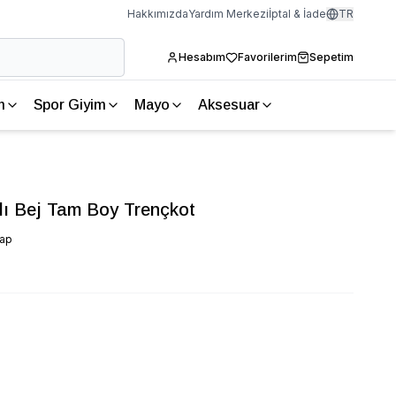
Hakkımızda
Yardım Merkezi
İptal & İade
TR
Hesabım
Favorilerim
Sepetim
m
Spor Giyim
Mayo
Aksesuar
lı Bej Tam Boy Trençkot
vap