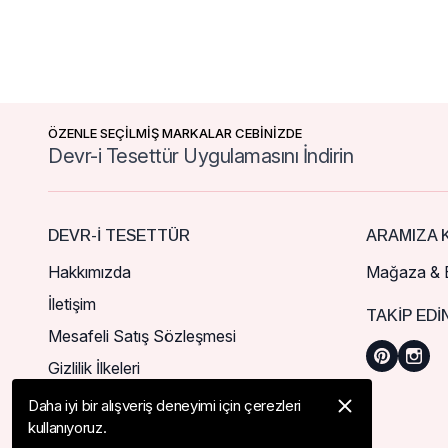
ÖZENLE SEÇİLMİŞ MARKALAR CEBİNİZDE
Devr-i Tesettür Uygulamasını İndirin
DEVR-I TESETTÜR
ARAMIZA K
Hakkımızda
Mağaza & B
İletişim
TAKIP EDI
Mesafeli Satış Sözleşmesi
Gizlilik İlkeleri
Daha iyi bir alışveriş deneyimi için çerezleri
kullanıyoruz.