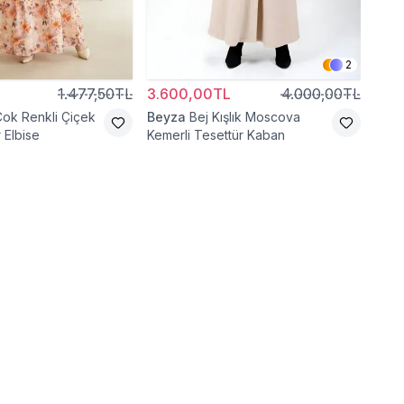
2
1.477,50TL
3.600,00TL
4.000,00TL
2.6
Çok Renkli Çiçek
Beyza
Bej Kışlık Moscova
ERE
 Elbise
Kemerli Tesettür Kaban
Kete