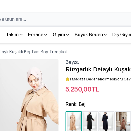
Takım
Ferace
Giyim
Büyük Beden
Dış Giyi
taylı Kuşaklı Bej Tam Boy Trençkot
Beyza
Rüzgarlık Detaylı Kuşak
1 Mağaza Değerlendirmesi
Soru Ce
5.250,00TL
Renk
:
Bej