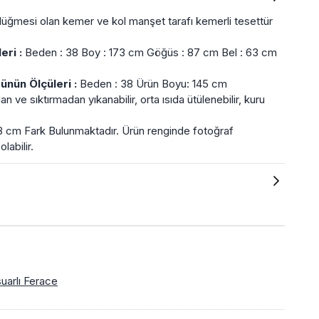
zli düğmesi olan kemer ve kol manşet tarafı kemerli tesettür
eri :
Beden : 38 Boy : 173 cm Göğüs : 87 cm Bel : 63 cm
nün Ölçüleri :
Beden : 38 Ürün Boyu: 145 cm
ve sıktırmadan yıkanabilir, orta ısıda ütülenebilir, kuru
8 cm Fark Bulunmaktadır. Ürün renginde fotoğraf
labilir.
uarlı Ferace