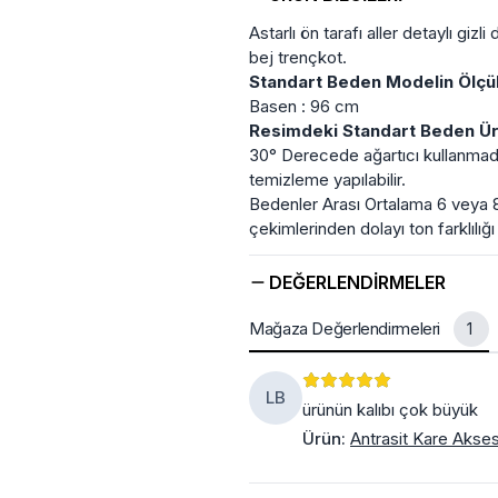
Astarlı ön tarafı aller detaylı gi
bej trençkot.
Standart Beden Modelin Ölçül
Basen : 96 cm
Resimdeki Standart Beden Ürü
30° Derecede ağartıcı kullanmadan 
temizleme yapılabilir.
Bedenler Arası Ortalama 6 veya 
çekimlerinden dolayı ton farklılığı o
DEĞERLENDIRMELER
Mağaza Değerlendirmeleri
1
LB
ürünün kalıbı çok büyük
Ürün
:
Antrasit Kare Akses