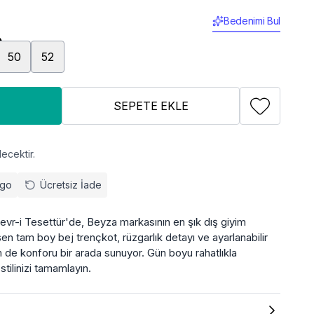
Bedenimi Bul
50
52
SEPETE EKLE
ecektir.
rgo
Ücretsiz İade
evr-i Tesettür'de, Beyza markasının en şık dış giyim
eşen tam boy bej trençkot, rüzgarlık detayı ve ayarlanabilir
 de konforu bir arada sunuyor. Gün boyu rahatlıkla
stilinizi tamamlayın.