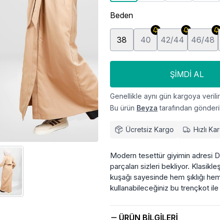
Beden
38
40
42/44
46/48
ŞIMDI AL
Genellikle aynı gün kargoya verilir
Bu ürün
Beyza
tarafından gönderil
Ücretsiz Kargo
Hızlı Ka
Modern tesettür giyimin adresi D
parçaları sizleri bekliyor. Klasikl
kuşağı sayesinde hem şıklığı hem
kullanabileceğiniz bu trençkot ile 
ÜRÜN BILGILERI