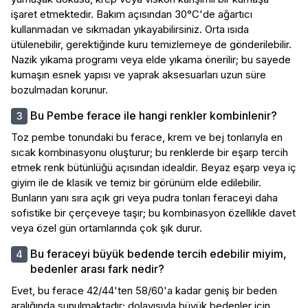
işaret etmektedir. Bakım açısından 30°C'de ağartıcı
kullanmadan ve sıkmadan yıkayabilirsiniz. Orta ısıda
ütülenebilir, gerektiğinde kuru temizlemeye de gönderilebilir.
Nazik yıkama programı veya elde yıkama önerilir; bu sayede
kumaşın esnek yapısı ve yaprak aksesuarları uzun süre
bozulmadan korunur.
Bu Pembe ferace ile hangi renkler kombinlenir?
Toz pembe tonundaki bu ferace, krem ve bej tonlarıyla en
sıcak kombinasyonu oluşturur; bu renklerde bir eşarp tercih
etmek renk bütünlüğü açısından idealdir. Beyaz eşarp veya iç
giyim ile de klasik ve temiz bir görünüm elde edilebilir.
Bunların yanı sıra açık gri veya pudra tonları feraceyi daha
sofistike bir çerçeveye taşır; bu kombinasyon özellikle davet
veya özel gün ortamlarında çok şık durur.
Bu feraceyi büyük bedende tercih edebilir miyim,
bedenler arası fark nedir?
Evet, bu ferace 42/44'ten 58/60'a kadar geniş bir beden
aralığında sunulmaktadır; dolayısıyla büyük bedenler için