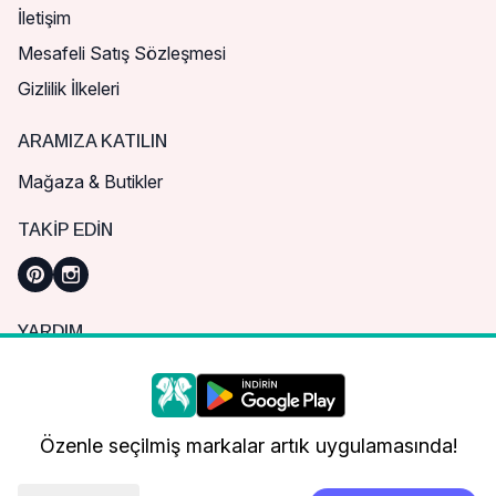
İletişim
Mesafeli Satış Sözleşmesi
Gizlilik İlkeleri
ARAMIZA KATILIN
Mağaza & Butikler
TAKIP EDIN
YARDIM
Sık Sorulan Sorular
Nasıl Sipariş Verebilirim?
Daha iyi bir alışveriş deneyimi için çerezleri
kullanıyoruz.
Kargo ve Teslimat
Özenle seçilmiş markalar artık uygulamasında!
İade, İptal ve Değişim
Çerez Tercihleri
Tümünü Kabul Et