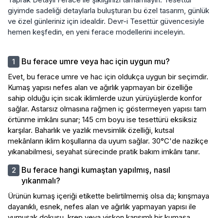
giyimde sadeliği detaylarla buluşturan bu özel tasarım, günlük
ve özel günleriniz için idealdir. Devr-i Tesettür güvencesiyle
hemen keşfedin, en yeni ferace modellerini inceleyin.
Bu ferace umre veya hac için uygun mu?
Evet, bu ferace umre ve hac için oldukça uygun bir seçimdir.
Kumaş yapısı nefes alan ve ağırlık yapmayan bir özelliğe
sahip olduğu için sıcak iklimlerde uzun yürüyüşlerde konfor
sağlar. Astarsız olmasına rağmen iç göstermeyen yapısı tam
örtünme imkânı sunar; 145 cm boyu ise tesettürü eksiksiz
karşılar. Baharlık ve yazlık mevsimlik özelliği, kutsal
mekânların iklim koşullarına da uyum sağlar. 30°C'de nazikçe
yıkanabilmesi, seyahat sürecinde pratik bakım imkânı tanır.
Bu ferace hangi kumaştan yapılmış, nasıl
yıkanmalı?
Ürünün kumaş içeriği etikette belirtilmemiş olsa da; kırışmaya
dayanıklı, esnek, nefes alan ve ağırlık yapmayan yapısı ile
yumuşak dokusu, krep veya viskon karışımlı bir kumaşa