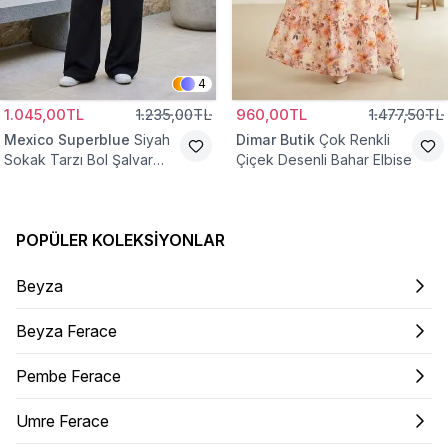
4
1.045,00TL
1.235,00TL
960,00TL
1.477,50TL
Mexico Superblue
Siyah
Dimar Butik
Çok Renkli
Sokak Tarzı Bol Şalvar
Çiçek Desenli Bahar Elbise
Pantolon
POPÜLER KOLEKSIYONLAR
Beyza
Beyza Ferace
Pembe Ferace
Umre Ferace