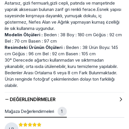
Astarsız, gizli fermuarlı,gizli cepli, patında ve manşetinde
yaprak aksesuarı bulunan zarif gri renkli ferace.Esnek yapısı
sayesinde kırışmaya dayanıklı, yumuşak dokulu, iç
göstermez, Nefes Alan ve Ağırlık yapmayan kumaş özelliği
ile sık kullanıma uygundur.
Modelin Ölçüleri :
Beden : 38 Boy : 180 cm Göğüs : 92 cm
Bel : 70 cm Basen : 97 cm
Resimdeki Ürünün Ölçüleri :
Beden : 38 Ürün Boyu: 145
cm Göğüs : 96 cm Bel : 92 cm Basen : 105 cm
30° Derecede ağartıcı kullanmadan ve sıktırmadan
yıkanabilir, orta ısıda ütülenebilir, kuru temizleme yapılabilir.
Bedenler Arası Ortalama 6 veya 8 cm Fark Bulunmaktadır.
Ürün renginde fotoğraf çekimlerinden dolayı ton farklılığı
olabilir.
DEĞERLENDIRMELER
Mağaza Değerlendirmeleri
1