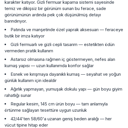
karakter katıyor. Gizli fermuar kapama sistemi sayesinde
temiz ve dikişsiz bir görünüm sunan bu ferace, sade
görünümünün ardında pek çok düşünülmüş detayı
barındırıyor.
Patında ve manşetinde özel yaprak aksesuarı — feraceye
butik bir imza katıyor
Gizli fermuarlı ve gizli cepli tasarım — estetikten ödün
vermeden pratik kullanım
Astarsız olmasına rağmen iç göstermeyen, nefes alan
kumaş yapısı — uzun kullanımda konfor sağlar
Esnek ve kırışmaya dayanıklı kumaş — seyahat ve yoğun
günlük kullanım için idealdir
Ağırlık yapmayan, yumuşak dokulu yapı — gün boyu giyim
rahatlığı sunar
Regular kesim, 145 cm ürün boyu — tam anlamıyla
örtünme sağlayan tesettüre uygun uzunluk
42/44'ten 58/60'a uzanan geniş beden aralığı — her
vücut tipine hitap eder