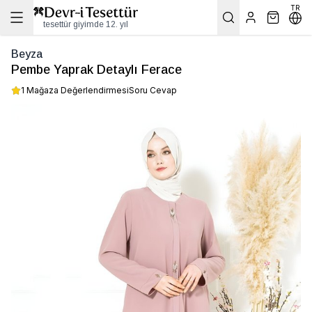
TR
tesettür giyimde 12. yıl
Beyza
Pembe Yaprak Detaylı Ferace
1 Mağaza Değerlendirmesi
Soru Cevap