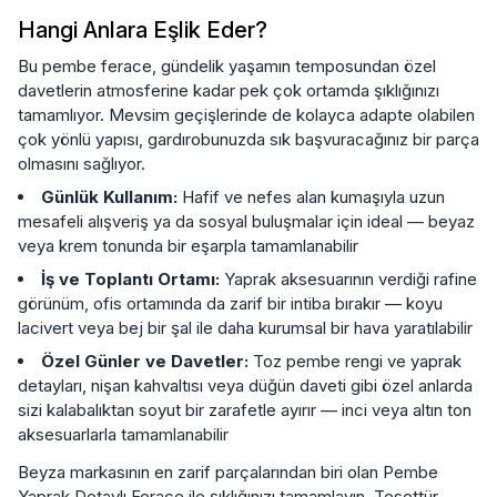
Hangi Anlara Eşlik Eder?
Bu pembe ferace, gündelik yaşamın temposundan özel
davetlerin atmosferine kadar pek çok ortamda şıklığınızı
tamamlıyor. Mevsim geçişlerinde de kolayca adapte olabilen
çok yönlü yapısı, gardırobunuzda sık başvuracağınız bir parça
olmasını sağlıyor.
Günlük Kullanım:
Hafif ve nefes alan kumaşıyla uzun
mesafeli alışveriş ya da sosyal buluşmalar için ideal — beyaz
veya krem tonunda bir eşarpla tamamlanabilir
İş ve Toplantı Ortamı:
Yaprak aksesuarının verdiği rafine
görünüm, ofis ortamında da zarif bir intiba bırakır — koyu
lacivert veya bej bir şal ile daha kurumsal bir hava yaratılabilir
Özel Günler ve Davetler:
Toz pembe rengi ve yaprak
detayları, nişan kahvaltısı veya düğün daveti gibi özel anlarda
sizi kalabalıktan soyut bir zarafetle ayırır — inci veya altın ton
aksesuarlarla tamamlanabilir
Beyza markasının en zarif parçalarından biri olan Pembe
Yaprak Detaylı Ferace ile şıklığınızı tamamlayın. Tesettür