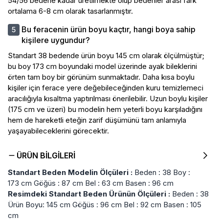
54/56 bedene kadar üretilmekte olup bedenler arası fark
ortalama 6-8 cm olarak tasarlanmıştır.
Bu feracenin ürün boyu kaçtır, hangi boya sahip
kişilere uygundur?
Standart 38 bedende ürün boyu 145 cm olarak ölçülmüştür;
bu boy 173 cm boyundaki model üzerinde ayak bileklerini
örten tam boy bir görünüm sunmaktadır. Daha kısa boylu
kişiler için ferace yere değebileceğinden kuru temizlemeci
aracılığıyla kısaltma yaptırılması önerilebilir. Uzun boylu kişiler
(175 cm ve üzeri) bu modelin hem yeterli boyu karşıladığını
hem de hareketli eteğin zarif düşümünü tam anlamıyla
yaşayabileceklerini görecektir.
ÜRÜN BILGILERI
Standart Beden Modelin Ölçüleri :
Beden : 38 Boy :
173 cm Göğüs : 87 cm Bel : 63 cm Basen : 96 cm
Resimdeki Standart Beden Ürünün Ölçüleri :
Beden : 38
Ürün Boyu: 145 cm Göğüs : 96 cm Bel : 92 cm Basen : 105
cm