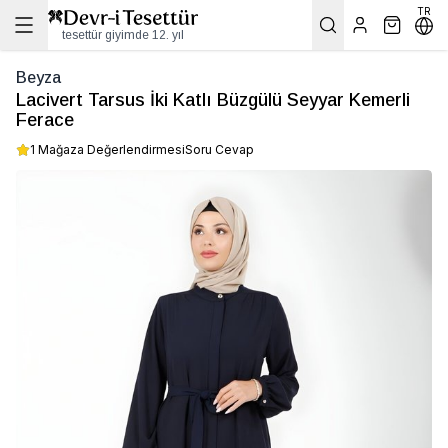
TR
tesettür giyimde 12. yıl
Beyza
Lacivert Tarsus İki Katlı Büzgülü Seyyar Kemerli
Ferace
1 Mağaza Değerlendirmesi
Soru Cevap