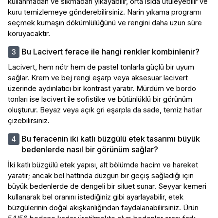
kullanmadan ve sıkmadan yıkayabilir, orta ısıda ütüleyebilir ve
kuru temizlemeye gönderebilirsiniz. Narin yıkama programı
seçmek kumaşın dökümlülüğünü ve rengini daha uzun süre
koruyacaktır.
Bu Lacivert ferace ile hangi renkler kombinlenir?
Lacivert, hem nötr hem de pastel tonlarla güçlü bir uyum
sağlar. Krem ve bej rengi eşarp veya aksesuar lacivert
üzerinde aydınlatıcı bir kontrast yaratır. Mürdüm ve bordo
tonları ise lacivert ile sofistike ve bütünlüklü bir görünüm
oluşturur. Beyaz veya açık gri eşarpla da sade, temiz hatlar
çizebilirsiniz.
Bu feracenin iki katlı büzgülü etek tasarımı büyük
bedenlerde nasıl bir görünüm sağlar?
İki katlı büzgülü etek yapısı, alt bölümde hacim ve hareket
yaratır; ancak bel hattında düzgün bir geçiş sağladığı için
büyük bedenlerde de dengeli bir siluet sunar. Seyyar kemeri
kullanarak bel oranını istediğiniz gibi ayarlayabilir, etek
büzgülerinin doğal akışkanlığından faydalanabilirsiniz. Ürün