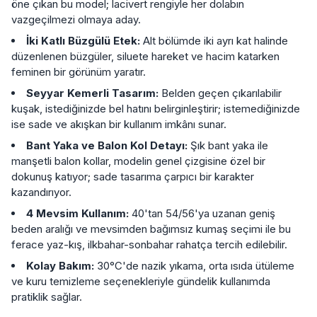
öne çıkan bu model; lacivert rengiyle her dolabın
vazgeçilmezi olmaya aday.
İki Katlı Büzgülü Etek:
Alt bölümde iki ayrı kat halinde
düzenlenen büzgüler, siluete hareket ve hacim katarken
feminen bir görünüm yaratır.
Seyyar Kemerli Tasarım:
Belden geçen çıkarılabilir
kuşak, istediğinizde bel hatını belirginleştirir; istemediğinizde
ise sade ve akışkan bir kullanım imkânı sunar.
Bant Yaka ve Balon Kol Detayı:
Şık bant yaka ile
manşetli balon kollar, modelin genel çizgisine özel bir
dokunuş katıyor; sade tasarıma çarpıcı bir karakter
kazandırıyor.
4 Mevsim Kullanım:
40'tan 54/56'ya uzanan geniş
beden aralığı ve mevsimden bağımsız kumaş seçimi ile bu
ferace yaz-kış, ilkbahar-sonbahar rahatça tercih edilebilir.
Kolay Bakım:
30°C'de nazik yıkama, orta ısıda ütüleme
ve kuru temizleme seçenekleriyle gündelik kullanımda
pratiklik sağlar.