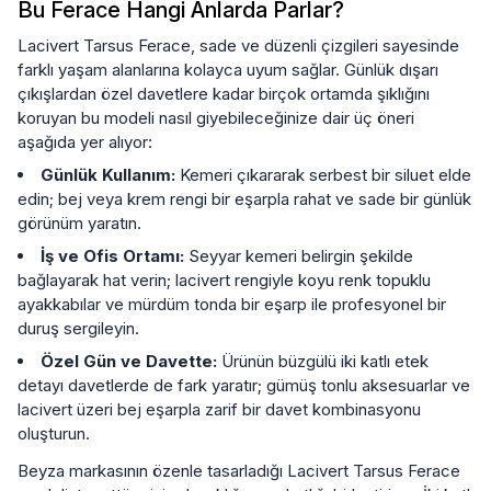
Bu Ferace Hangi Anlarda Parlar?
Lacivert Tarsus Ferace, sade ve düzenli çizgileri sayesinde
farklı yaşam alanlarına kolayca uyum sağlar. Günlük dışarı
çıkışlardan özel davetlere kadar birçok ortamda şıklığını
koruyan bu modeli nasıl giyebileceğinize dair üç öneri
aşağıda yer alıyor:
Günlük Kullanım:
Kemeri çıkararak serbest bir siluet elde
edin; bej veya krem rengi bir eşarpla rahat ve sade bir günlük
görünüm yaratın.
İş ve Ofis Ortamı:
Seyyar kemeri belirgin şekilde
bağlayarak hat verin; lacivert rengiyle koyu renk topuklu
ayakkabılar ve mürdüm tonda bir eşarp ile profesyonel bir
duruş sergileyin.
Özel Gün ve Davette:
Ürünün büzgülü iki katlı etek
detayı davetlerde de fark yaratır; gümüş tonlu aksesuarlar ve
lacivert üzeri bej eşarpla zarif bir davet kombinasyonu
oluşturun.
Beyza markasının özenle tasarladığı Lacivert Tarsus Ferace