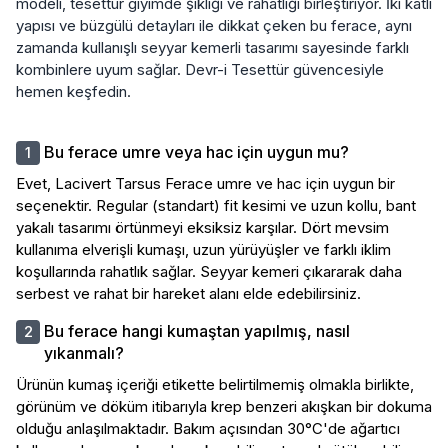
modeli, tesettür giyimde şıklığı ve rahatlığı birleştiriyor. İki katlı
yapısı ve büzgülü detayları ile dikkat çeken bu ferace, aynı
zamanda kullanışlı seyyar kemerli tasarımı sayesinde farklı
kombinlere uyum sağlar. Devr-i Tesettür güvencesiyle
hemen keşfedin.
Bu ferace umre veya hac için uygun mu?
Evet, Lacivert Tarsus Ferace umre ve hac için uygun bir
seçenektir. Regular (standart) fit kesimi ve uzun kollu, bant
yakalı tasarımı örtünmeyi eksiksiz karşılar. Dört mevsim
kullanıma elverişli kumaşı, uzun yürüyüşler ve farklı iklim
koşullarında rahatlık sağlar. Seyyar kemeri çıkararak daha
serbest ve rahat bir hareket alanı elde edebilirsiniz.
Bu ferace hangi kumaştan yapılmış, nasıl
yıkanmalı?
Ürünün kumaş içeriği etikette belirtilmemiş olmakla birlikte,
görünüm ve döküm itibarıyla krep benzeri akışkan bir dokuma
olduğu anlaşılmaktadır. Bakım açısından 30°C'de ağartıcı