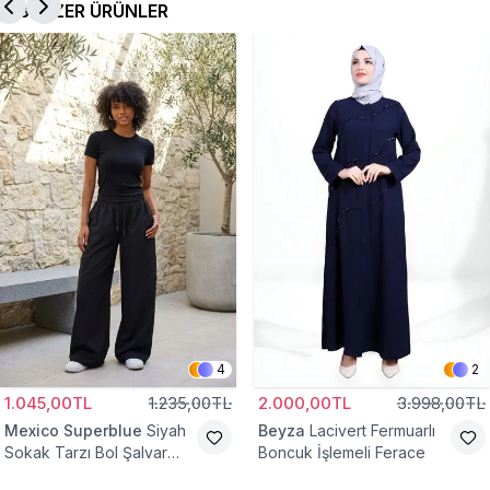
BENZER ÜRÜNLER
4
2
1.045,00TL
1.235,00TL
2.000,00TL
3.998,00TL
Mexico Superblue
Siyah
Beyza
Lacivert Fermuarlı
Sokak Tarzı Bol Şalvar
Boncuk İşlemeli Ferace
Pantolon