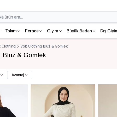
Takım
Ferace
Giyim
Büyük Beden
Dış Giyi
t Clothing
Volt Clothing Bluz & Gömlek
ng Bluz & Gömlek
Avantaj