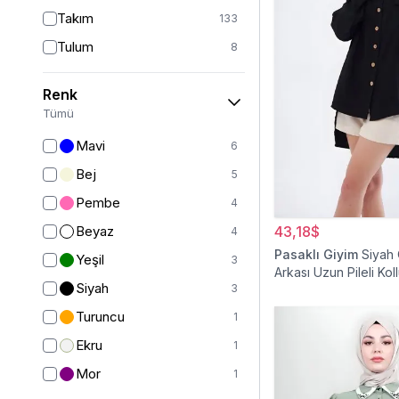
Takım
133
Tulum
8
Pantolon
148
Renk
Etek
19
Tümü
Pantolon Etek
2
Mavi
6
Bluz & Gömlek
15
Bej
5
Kazak
7
Pembe
4
Eşofman
67
Beyaz
43,18$
4
Şal
6
Pasaklı Giyim
Siyah
Yeşil
3
Arkası Uzun Pileli Kol
Bone
15
Siyah
3
Gömlek Tunik
Ferace
126
Turuncu
1
Kap & Pardesü
23
Ekru
1
Trençkot
32
Mor
1
Hırka
4