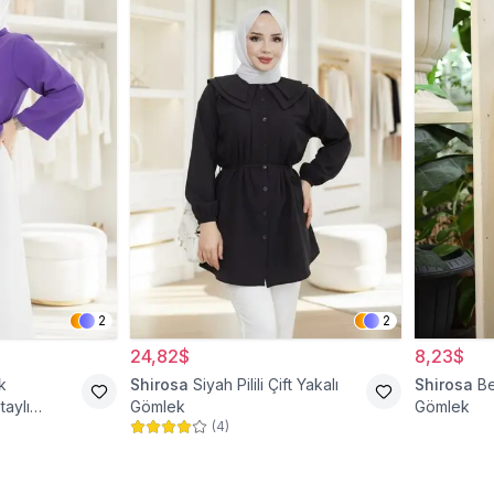
2
2
24,82$
8,23$
k
Shirosa
Siyah Pilili Çift Yakalı
Shirosa
Be
aylı
Gömlek
Gömlek
(
4
)