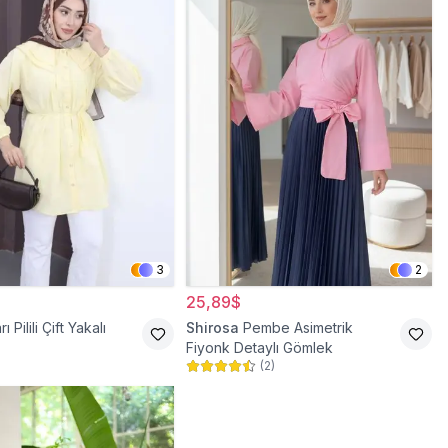
3
2
25,89$
rı Pilili Çift Yakalı
Shirosa
Pembe Asimetrik
Fiyonk Detaylı Gömlek
(
2
)