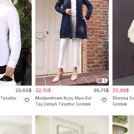
2
23,93$
32,10$
35,71$
25,89$
Tesettür
Modamihram
Koyu Mavi Kot
Shirosa
Sa
Taş Detaylı Tesettür Gömlek
Gömlek