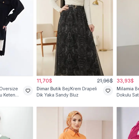
11,70$
21,96$
33,93$
 Oversize
Dimar Butik
Bej/Krem Drapeli
Milamia
B
lu Keten
Dik Yaka Sandy Bluz
Dokulu Sat