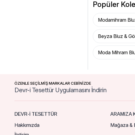
Popüler Kole
Modamihram Blu
Beyza Bluz & G
Moda Mihram Bl
ÖZENLE SEÇİLMİŞ MARKALAR CEBİNİZDE
Devr-i Tesettür Uygulamasını İndirin
DEVR-I TESETTÜR
ARAMIZA K
Hakkımızda
Mağaza & B
İletişim