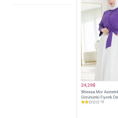
24,29$
Shirosa
Mor Asimetri
Görünümlü Fiyonk Det
(
1
)
Gömlek