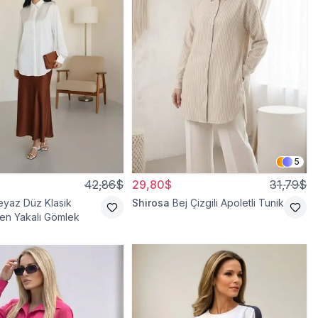
5
42,86$
29,80$
31,79$
eyaz Düz Klasik
Shirosa
Bej Çizgili Apoletli Tunik
en Yakalı Gömlek