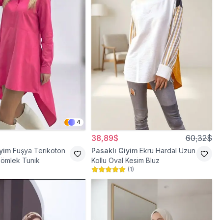
4
38,89$
60,32$
iyim
Fuşya Terikoton
Pasaklı Giyim
Ekru Hardal Uzun
Gömlek Tunik
Kollu Oval Kesim Bluz
(
1
)