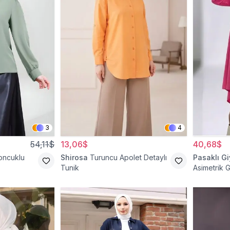
3
4
54,11$
13,06$
40,68$
Boncuklu
Shirosa
Turuncu Apolet Detaylı
Pasaklı G
Tunik
Asimetrik 