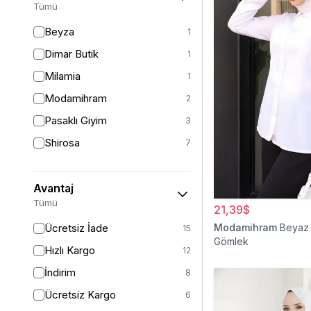
Tümü
Beyza
1
Dimar Butik
1
Milamia
1
Modamihram
2
Pasaklı Giyim
3
Shirosa
7
Avantaj
Tümü
21,39$
Ücretsiz İade
Modamihram
Beyaz 
15
Gömlek
Hızlı Kargo
12
İndirim
8
Ücretsiz Kargo
6