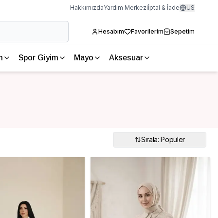
Hakkımızda
Yardım Merkezi
İptal & İade
US
Hesabım
Favorilerim
Sepetim
m
Spor Giyim
Mayo
Aksesuar
Sırala: Popüler