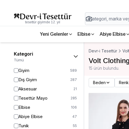
tesettür giyimde 12. yıl
Yeni Gelenler
Elbise
Abiye Elbise
Devr-i Tesettür
Vol
Kategori
Volt Clothi
Tümü
15 ürün bulundu.
Giyim
589
Dış Giyim
287
Beden
Renk
Aksesuar
21
Tesettür Mayo
285
Elbise
106
Abiye Elbise
47
Tunik
55