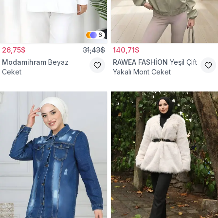
6
26,75$
31,43$
140,71$
Modamihram
Beyaz
RAWEA FASHİON
Yeşil Çift
Ceket
Yakalı Mont Ceket