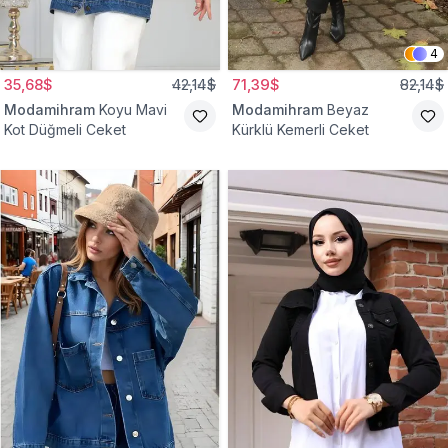
4
35,68$
42,14$
71,39$
82,14$
Modamihram
Koyu Mavi
Modamihram
Beyaz
Kot Düğmeli Ceket
Kürklü Kemerli Ceket