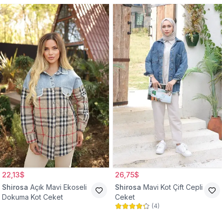
22,13$
26,75$
Shirosa
Açık Mavi Ekoseli
Shirosa
Mavi Kot Çift Cepli
Dokuma Kot Ceket
Ceket
(
4
)