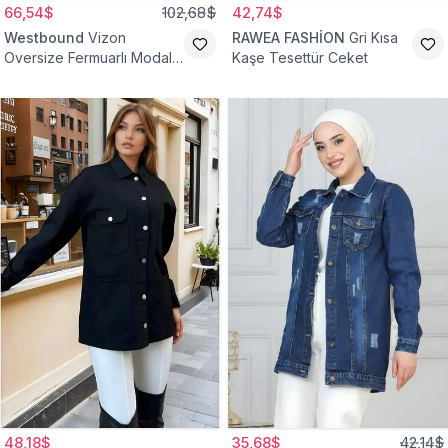
66,54$
102,68$
42,74$
Westbound
Vizon
RAWEA FASHİON
Gri Kısa
Oversize Fermuarlı Modal
Kaşe Tesettür Ceket
Sweat Ceket
48,18$
35,68$
42,14$