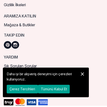
Gizlilik İlkeleri
ARAMIZA KATILIN
Mağaza & Butikler
TAKIP EDIN
YARDIM
Sık Sorulan Sorular
Nasıl Sipariş Verebilirim?
Daha iyi bir alışveriş deneyimi için çerezleri
kullanıyoruz.
Kargo ve Teslimat
İade, İptal ve Değişim
Çerez Tercihleri
Tümünü Kabul Et