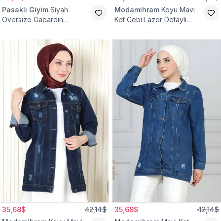
Pasaklı Giyim
Siyah
Modamihram
Koyu Mavi
Oversize Gabardin
Kot Cebi Lazer Detaylı
Tesettür Ceket
Ceket
35,68$
42,14$
35,68$
42,14$