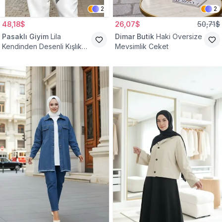
2
2
48,18$
26,07$
50,71$
Pasaklı Giyim
Lila
Dimar Butik
Haki Oversize
Kendinden Desenli Kışlık
Mevsimlik Ceket
Astarlı Tek Düğmeli
Tesettür Ceket