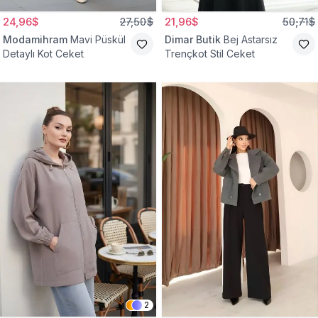
24,96$
27,50$
21,96$
50,71$
Modamihram
Mavi Püskül
Dimar Butik
Bej Astarsız
Detaylı Kot Ceket
Trençkot Stil Ceket
2