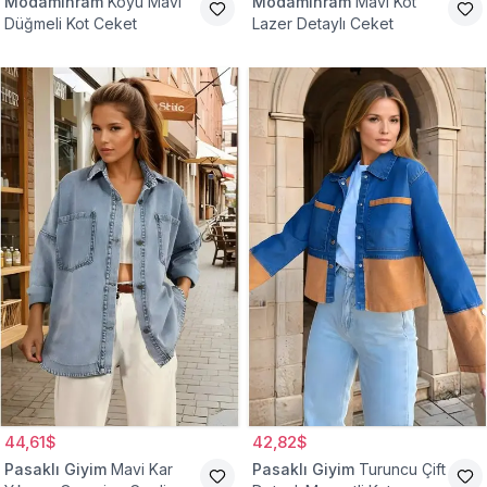
Modamihram
Koyu Mavi
Modamihram
Mavi Kot
Düğmeli Kot Ceket
Lazer Detaylı Ceket
44,61$
42,82$
Pasaklı Giyim
Mavi Kar
Pasaklı Giyim
Turuncu Çift