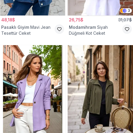
3
48,18$
26,75$
31,07$
Pasaklı Giyim
Mavi Jean
Modamihram
Siyah
Tesettür Ceket
Düğmeli Kot Ceket