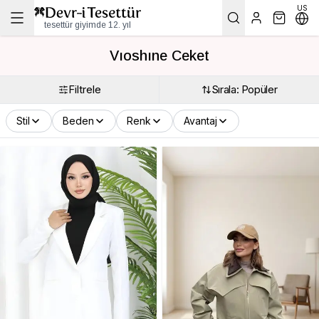
US
tesettür giyimde 12. yıl
Vıoshıne Ceket
Filtrele
Sırala: Popüler
Stil
Beden
Renk
Avantaj