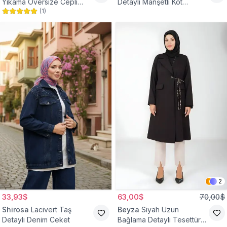
Yıkama Oversize Cepli
Detaylı Manşetli Kot
(
1
)
Düğmeli Tesettür Gömlek
Tesettür Ceket
Ceket
2
33,93$
63,00$
70,00$
Shirosa
Lacivert Taş
Beyza
Siyah Uzun
Detaylı Denim Ceket
Bağlama Detaylı Tesettür