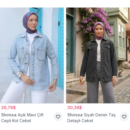
Ceket
26,79$
30,36$
Shirosa
Açık Mavi Çift
Shirosa
Siyah Denim Taş
Cepli Kot Ceket
Detaylı Ceket