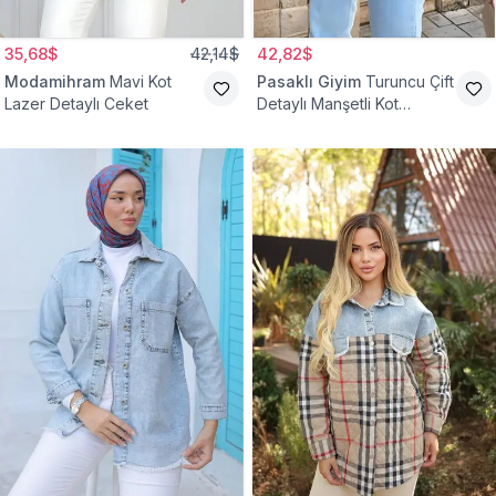
35,68$
42,14$
42,82$
Modamihram
Mavi Kot
Pasaklı Giyim
Turuncu Çift
Lazer Detaylı Ceket
Detaylı Manşetli Kot
Tesettür Ceket