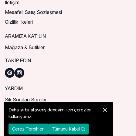
İletişim
Mesafeli Satış Sözleşmesi
Gizlilik İlkeleri
ARAMIZA KATILIN
Mağaza & Butikler
TAKIP EDIN
YARDIM
Sık Sorulan Sorular
Nasıl Sipariş Verebilirim?
Daha iyi bir alışveriş deneyimi için çerezleri
kullanıyoruz.
Kargo ve Teslimat
İade, İptal ve Değişim
Çerez Tercihleri
Tümünü Kabul Et