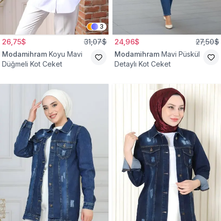
3
26,75$
31,07$
24,96$
27,50$
Modamihram
Koyu Mavi
Modamihram
Mavi Püskül
Düğmeli Kot Ceket
Detaylı Kot Ceket