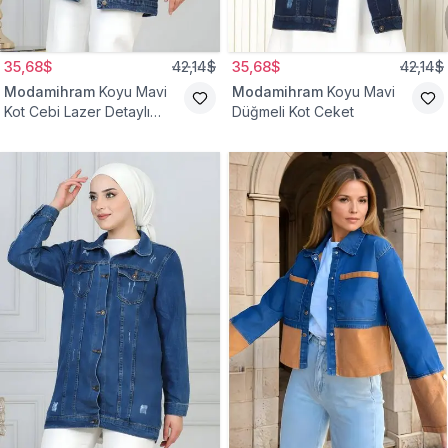
35,68$
42,14$
35,68$
42,14$
Modamihram
Koyu Mavi
Modamihram
Koyu Mavi
Kot Cebi Lazer Detaylı
Düğmeli Kot Ceket
Ceket