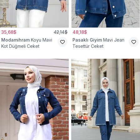
35,68$
42,14$
48,18$
Modamihram
Koyu Mavi
Pasaklı Giyim
Mavi Jean
Kot Düğmeli Ceket
Tesettür Ceket