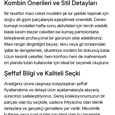
Kombin Önerileri ve Stil Detayları
Bir tesettür mavi ceket modelini şık bir şekilde taşımak için
doğru alt giyim parçalarıyla eşleştirmek önemlidir. Denim
kumaşlı modelleri hafta sonu aktiviteleri için tercih edebilir,
klasik kesim blazer ceketleri ise kumaş pantolonlarla
birleştirerek profesyonel bir görünüm elde edebilirsiniz.
Mavi rengin dinginliğini beyaz, ekru veya gri tonlarındaki
şallar ile dengelemek, siluetinize modern bir dokunuş katar.
Uzun kesimli ceketler, hem konforu hem de mahremiyeti
ön planda tutan kullanıcılar için ideal bir seçenek oluşturur.
Şeffaf Bilgi ve Kaliteli Seçki
Aradığınız ürüne ulaşmayı kolaylaştıran şeffaf
fiyatlandırma ve detaylı ürün açıklamalarıyla alışveriş
sürecinizi sadeleştiriyoruz. Geniş koleksiyonumuzun bir
parçası olan bu seçkide, sadece ihtiyacınız olan teknik
detaylara ve gerçekçi görsellere yer verilir. Mevsimlik
kullanım veya özel günler için ideal olan bu tasarımlar,