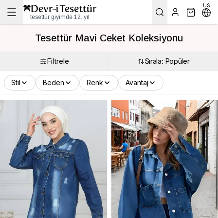
US
tesettür giyimde 12. yıl
Tesettür Mavi Ceket Koleksiyonu
Filtrele
Sırala: Popüler
Stil
Beden
Renk
Avantaj