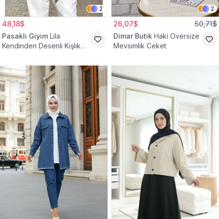
2
2
48,18$
26,07$
50,71$
Pasaklı Giyim
Lila
Dimar Butik
Haki Oversize
Kendinden Desenli Kışlık
Mevsimlik Ceket
Astarlı Tek Düğmeli
Tesettür Ceket