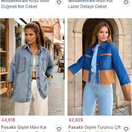
Modamihram
Koyu Mavi
Modamihram
Mavi Kot
Düğmeli Kot Ceket
Lazer Detaylı Ceket
44,61$
42,82$
Pasaklı Giyim
Mavi Kar
Pasaklı Giyim
Turuncu Çift