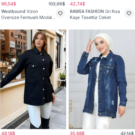
66,54$
102,68$
42,74$
Westbound
Vizon
RAWEA FASHİON
Gri Kısa
Oversize Fermuarlı Modal
Kaşe Tesettür Ceket
Sweat Ceket
48,18$
35,68$
42,14$