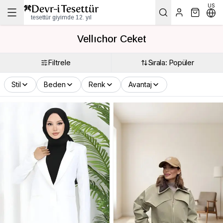
US
tesettür giyimde 12. yıl
Vellıchor Ceket
Filtrele
Sırala: Popüler
Stil
Beden
Renk
Avantaj