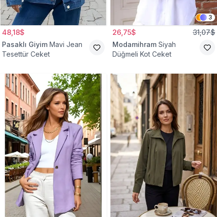
3
48,18$
26,75$
31,07$
Pasaklı Giyim
Mavi Jean
Modamihram
Siyah
Tesettür Ceket
Düğmeli Kot Ceket