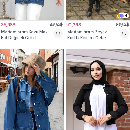
4
35,68$
42,14$
71,39$
82,14$
Modamihram
Koyu Mavi
Modamihram
Beyaz
Kot Düğmeli Ceket
Kürklü Kemerli Ceket