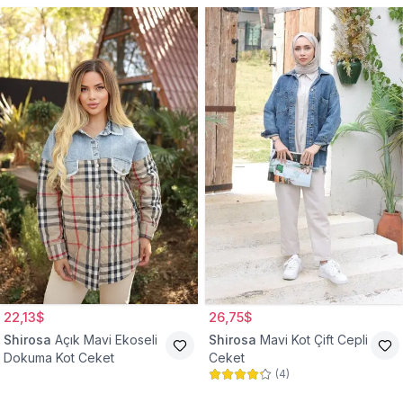
22,13$
26,75$
Shirosa
Açık Mavi Ekoseli
Shirosa
Mavi Kot Çift Cepli
Dokuma Kot Ceket
Ceket
(
4
)