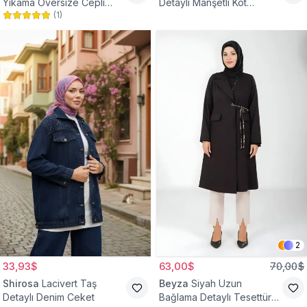
Yıkama Oversize Cepli
Detaylı Manşetli Kot
(
1
)
Düğmeli Tesettür Gömlek
Tesettür Ceket
Ceket
2
33,93$
63,00$
70,00$
Shirosa
Lacivert Taş
Beyza
Siyah Uzun
Detaylı Denim Ceket
Bağlama Detaylı Tesettür