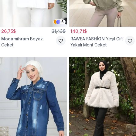
6
26,75$
31,43$
140,71$
Modamihram
Beyaz
RAWEA FASHİON
Yeşil Çift
Ceket
Yakalı Mont Ceket