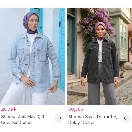
Ceket
26,79$
30,36$
Shirosa
Açık Mavi Çift
Shirosa
Siyah Denim Taş
Cepli Kot Ceket
Detaylı Ceket