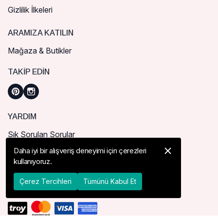
Gizlilik İlkeleri
ARAMIZA KATILIN
Mağaza & Butikler
TAKIP EDIN
YARDIM
Sık Sorulan Sorular
Nasıl Sipariş Verebilirim?
Daha iyi bir alışveriş deneyimi için çerezleri
kullanıyoruz.
Kargo ve Teslimat
İade, İptal ve Değişim
Çerez Tercihleri
Tümünü Kabul Et