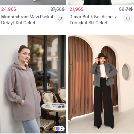
24,96$
27,50$
21,96$
50,71$
Modamihram
Mavi Püskül
Dimar Butik
Bej Astarsız
Detaylı Kot Ceket
Trençkot Stil Ceket
2