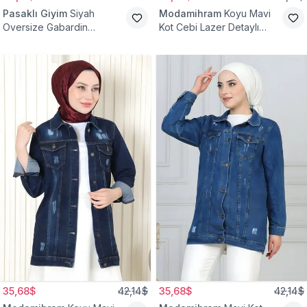
Pasaklı Giyim
Siyah
Modamihram
Koyu Mavi
Oversize Gabardin
Kot Cebi Lazer Detaylı
Tesettür Ceket
Ceket
35,68$
42,14$
35,68$
42,14$