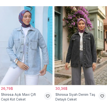
Ceket
26,79$
30,36$
Shirosa
Açık Mavi Çift
Shirosa
Siyah Denim Taş
Cepli Kot Ceket
Detaylı Ceket