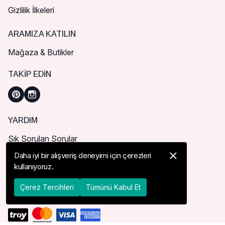
Gizlilik İlkeleri
ARAMIZA KATILIN
Mağaza & Butikler
TAKIP EDIN
YARDIM
Sık Sorulan Sorular
Nasıl Sipariş Verebilirim?
Daha iyi bir alışveriş deneyimi için çerezleri
kullanıyoruz.
Kargo ve Teslimat
İade, İptal ve Değişim
Çerez Tercihleri
Tümünü Kabul Et