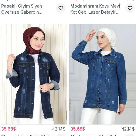
Pasaklı Giyim
Siyah
Modamihram
Koyu Mavi
Oversize Gabardin
Kot Cebi Lazer Detaylı
Tesettür Ceket
Ceket
35,68$
42,14$
35,68$
42,14$