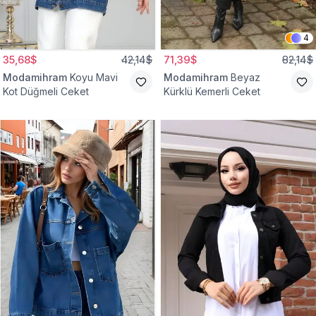
4
35,68$
42,14$
71,39$
82,14$
Modamihram
Koyu Mavi
Modamihram
Beyaz
Kot Düğmeli Ceket
Kürklü Kemerli Ceket