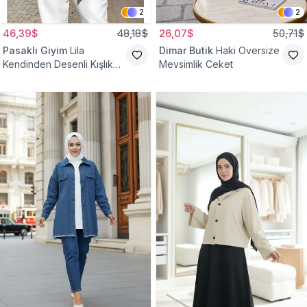
2
2
46,39$
48,18$
26,07$
50,71$
Pasaklı Giyim
Lila
Dimar Butik
Haki Oversize
Kendinden Desenli Kışlık
Mevsimlik Ceket
Astarlı Tek Düğmeli
Tesettür Ceket