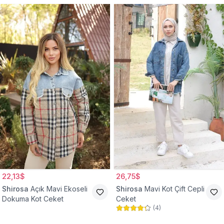
22,13$
26,75$
Shirosa
Açık Mavi Ekoseli
Shirosa
Mavi Kot Çift Cepli
Dokuma Kot Ceket
Ceket
(
4
)