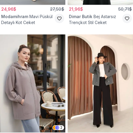
24,96$
27,50$
21,96$
50,71$
Modamihram
Mavi Püskül
Dimar Butik
Bej Astarsız
Detaylı Kot Ceket
Trençkot Stil Ceket
2