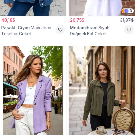
3
48,18$
26,75$
31,07$
Pasaklı Giyim
Mavi Jean
Modamihram
Siyah
Tesettür Ceket
Düğmeli Kot Ceket