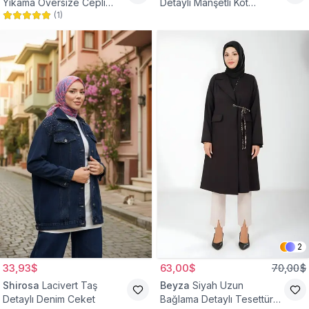
Yıkama Oversize Cepli
Detaylı Manşetli Kot
(
1
)
Düğmeli Tesettür Gömlek
Tesettür Ceket
Ceket
2
33,93$
63,00$
70,00$
Shirosa
Lacivert Taş
Beyza
Siyah Uzun
Detaylı Denim Ceket
Bağlama Detaylı Tesettür