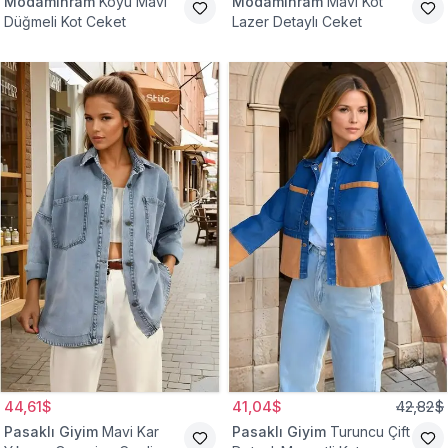
Modamihram
Koyu Mavi
Modamihram
Mavi Kot
Düğmeli Kot Ceket
Lazer Detaylı Ceket
44,61$
41,04$
42,82$
Pasaklı Giyim
Mavi Kar
Pasaklı Giyim
Turuncu Çift