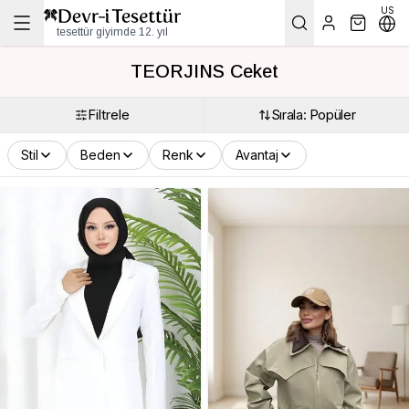
US
tesettür giyimde 12. yıl
TEORJINS Ceket
Filtrele
Sırala: Popüler
Stil
Beden
Renk
Avantaj