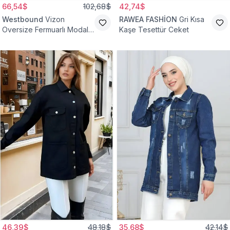
66,54$
102,68$
42,74$
Westbound
Vizon
RAWEA FASHİON
Gri Kısa
Oversize Fermuarlı Modal
Kaşe Tesettür Ceket
Sweat Ceket
46,39$
48,18$
35,68$
42,14$