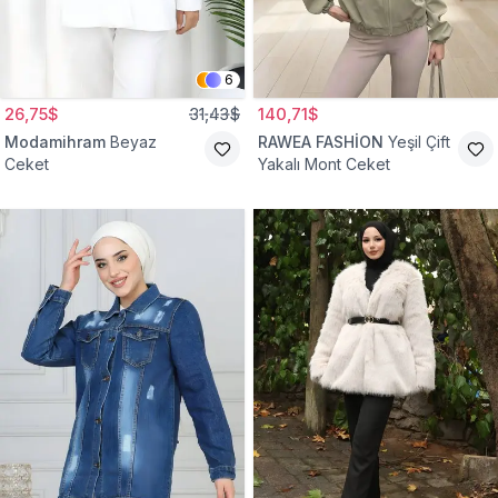
6
26,75$
31,43$
140,71$
Modamihram
Beyaz
RAWEA FASHİON
Yeşil Çift
Ceket
Yakalı Mont Ceket