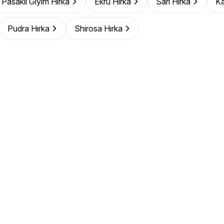
Pasaklı Giyim Hırka
Ekru Hırka
Sarı Hırka
Ka
Pudra Hırka
Shirosa Hırka