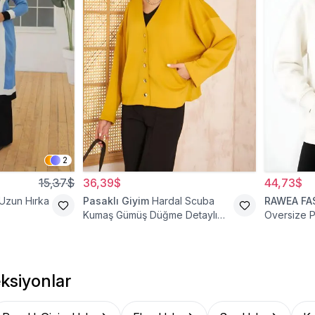
2
15,37$
36,39$
44,73$
 Uzun Hırka
Pasaklı Giyim
Hardal Scuba
RAWEA FA
Kumaş Gümüş Düğme Detaylı
Oversize 
Cepli Ceket Hırka
Hoodie Hı
ksiyonlar