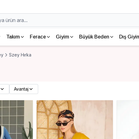
Takım
Ferace
Giyim
Büyük Beden
Dış Giyi
ey
Szey Hırka
Avantaj