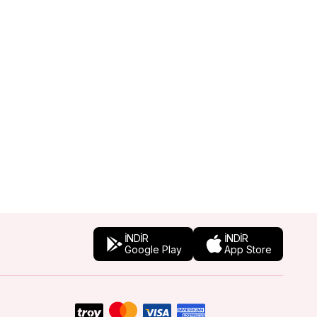
İNDİR
İNDİR
Google Play
App Store