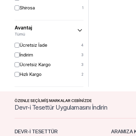
Shirosa
1
Avantaj
Tümü
Ücretsiz İade
4
İndirim
3
Ücretsiz Kargo
3
Hızlı Kargo
2
ÖZENLE SEÇİLMİŞ MARKALAR CEBİNİZDE
Devr-i Tesettür Uygulamasını İndirin
DEVR-I TESETTÜR
ARAMIZA K