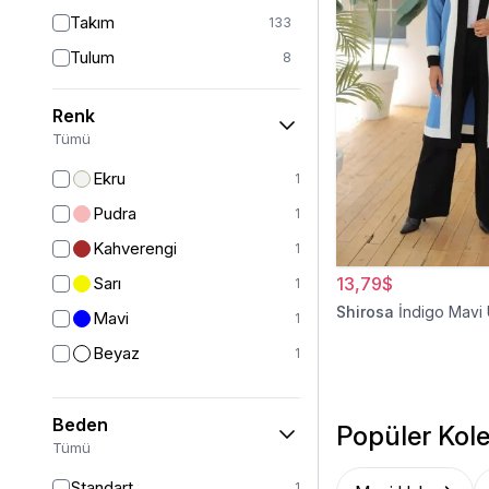
Takım
133
Tulum
8
Pantolon
148
Renk
Etek
19
Tümü
Pantolon Etek
2
Ekru
1
Bluz & Gömlek
15
Pudra
1
Kazak
7
Kahverengi
1
Eşofman
67
Sarı
13,79$
1
Şal
6
Shirosa
İndigo Mavi
Mavi
1
Bone
15
Beyaz
1
Ferace
126
Kap & Pardesü
23
Beden
Popüler Kole
Trençkot
32
Tümü
Hırka
4
Standart
1