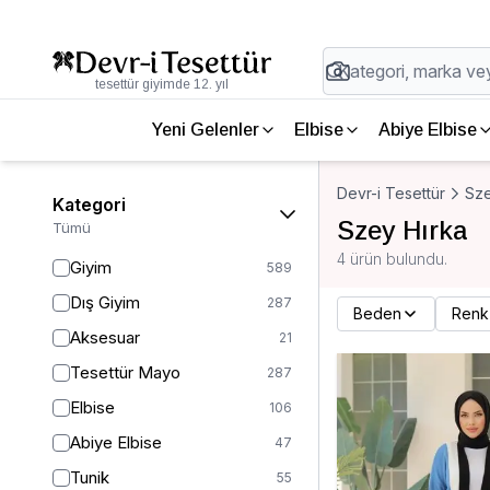
tesettür giyimde 12. yıl
Yeni Gelenler
Elbise
Abiye Elbise
Devr-i Tesettür
Sz
Kategori
Szey Hırka
Tümü
4 ürün bulundu.
Giyim
589
Dış Giyim
287
Beden
Renk
Aksesuar
21
Tesettür Mayo
287
Elbise
106
Abiye Elbise
47
Tunik
55