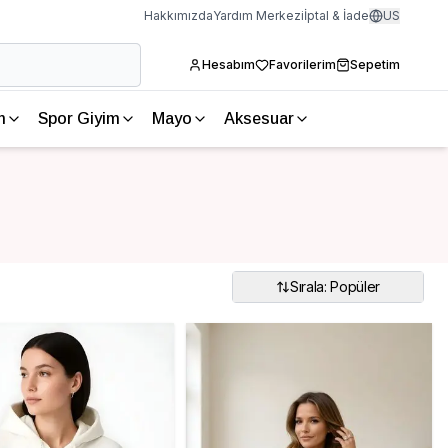
Hakkımızda
Yardım Merkezi
İptal & İade
US
Hesabım
Favorilerim
Sepetim
m
Spor Giyim
Mayo
Aksesuar
Sırala: Popüler