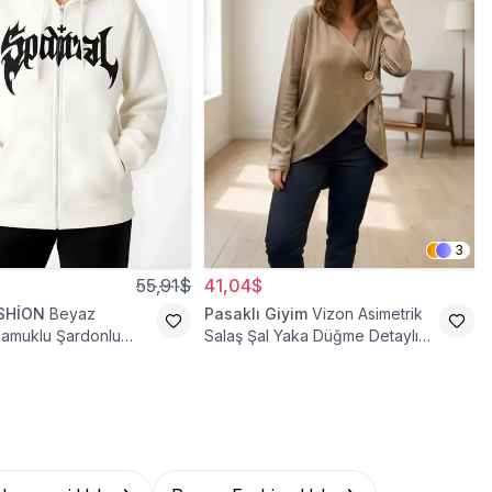
3
55,91$
41,04$
SHİON
Beyaz
Pasaklı Giyim
Vizon Asimetrik
Pamuklu Şardonlu
Salaş Şal Yaka Düğme Detaylı
rka
Hırka