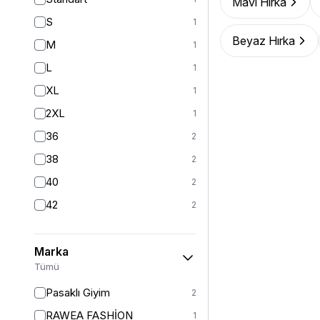
Mavi Hırka
Yelek
12
S
1
Ceket
24
Beyaz Hırka
M
1
Mont
20
L
1
Kız Çocuk Elbise
19
XL
1
Kız Çocuk Giyim
32
2XL
1
Panço
5
36
2
Kaban
41
38
2
Tam Kapalı Mayo
227
40
2
Yarım Kapalı Mayo
60
42
2
Kız Çocuk Pantolon
5
Kız Çocuk Takım
6
Marka
Kız Çocuk Etek
Tümü
2
Pasaklı Giyim
2
RAWEA FASHİON
1