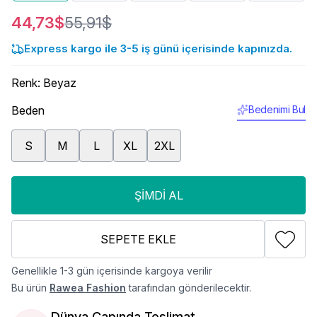
44,73$
55,91$
Express kargo ile 3-5 iş günü içerisinde kapınızda.
Renk
:
Beyaz
Beden
Bedenimi Bul
S
M
L
XL
2XL
ŞIMDI AL
SEPETE EKLE
Genellikle 1-3 gün içerisinde kargoya verilir
Bu ürün
Rawea Fashion
tarafından gönderilecektir.
Dünya Çapında Teslimat