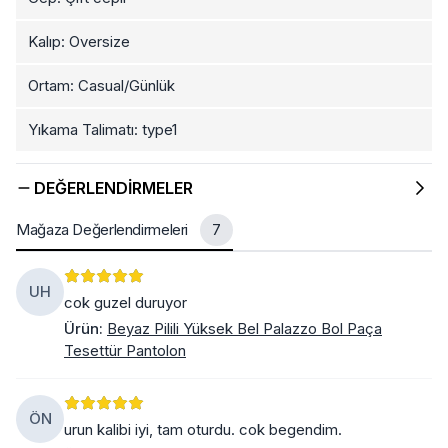
Kalıp: Oversize
Ortam: Casual/Günlük
Yıkama Talimatı: type1
DEĞERLENDIRMELER
Mağaza Değerlendirmeleri
7
UH
cok guzel duruyor
Ürün
:
Beyaz Pilili Yüksek Bel Palazzo Bol Paça
Tesettür Pantolon
ÖN
urun kalibi iyi, tam oturdu. cok begendim.