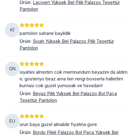
Ürün
:
Lacivert Yüksek Bel Pilili Palazzo Tesettür
Pantolon
Kİ
pantolon sahane bayildik
Ürün
:
Siyah Yüksek Bel Palazzo Pilili Tesettür
Pantolon
GN
siyahini almistim cok memnundum beyazini da aldim
ic gosteriyo biraz ama ten rengi boxserla hallettim
kumasi cok guzel yumusak ve havadarrr
Ürün
:
Beyaz Pilili Yüksek Bel Palazzo Bol Paça
Tesettür Pantolon
EU
urun baya guzel alinabilir fiyatina gore
Ürün
:
Bordo Pileli Palazzo Bol Paça Yüksek Bel