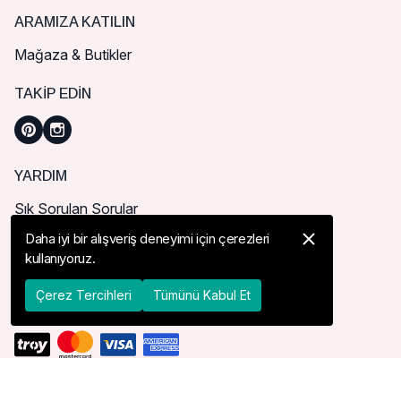
ARAMIZA KATILIN
Mağaza & Butikler
TAKIP EDIN
YARDIM
Sık Sorulan Sorular
Nasıl Sipariş Verebilirim?
Daha iyi bir alışveriş deneyimi için çerezleri
kullanıyoruz.
Kargo ve Teslimat
İade, İptal ve Değişim
Çerez Tercihleri
Tümünü Kabul Et
44,73$
55,91$
Sepete Ekle
Beden
Bedenimi Bul
Kolay İade
TESLIMAT ÜLKESI