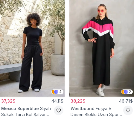
4
2
37,32$
44,11$
38,22$
46,71$
Mexico Superblue
Siyah
Westbound
Fuşya V
Sokak Tarzı Bol Şalvar
Desen Bloklu Uzun Spor
Pantolon
Tesettür Elbise