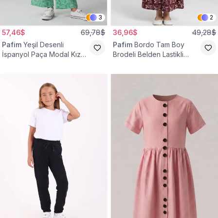
3
2
57,46$
69,78$
36,96$
49,28$
Pafim
Yeşil Desenli
Pafim
Bordo Tam Boy
İspanyol Paça Modal Kız
Brodeli Belden Lastikli
Çocuk Takım
Pamuk Kız Çocuk Etek