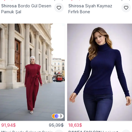
Shirosa
Bordo Gül Desen
Shirosa
Siyah Kaymaz
Pamuk Şal
Fırfırlı Bone
3
91,94$
95,39$
18,63$