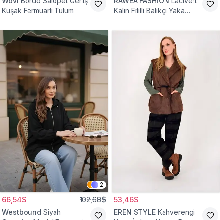
Wovi
Bordo Salopet Geniş
RAWEA FASHİON
Lacivert
Kuşak Fermuarlı Tulum
Kalın Fitilli Balıkçı Yaka
Pamuklu Triko Kazak
2
66,54$
102,68$
53,46$
Westbound
Siyah
EREN STYLE
Kahverengi