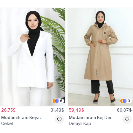
Gömlek Tunik
Eşofman Takım
6
3
26,75$
31,43$
59,49$
66,07$
Modamihram
Beyaz
Modamihram
Bej Deri
Ceket
Detaylı Kap