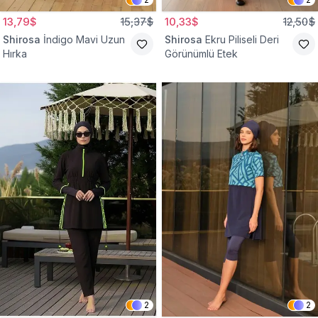
13,79$
15,37$
10,33$
12,50$
Shirosa
İndigo Mavi Uzun
Shirosa
Ekru Piliseli Deri
Hırka
Görünümlü Etek
2
2