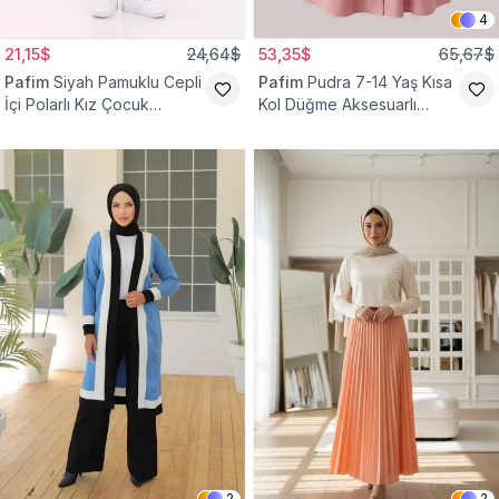
4
21,15$
24,64$
53,35$
65,67$
Pafim
Siyah Pamuklu Cepli
Pafim
Pudra 7-14 Yaş Kısa
İçi Polarlı Kız Çocuk
Kol Düğme Aksesuarlı
Eşofman Altı
Pamuk Kız Çocuk Elbise
2
2