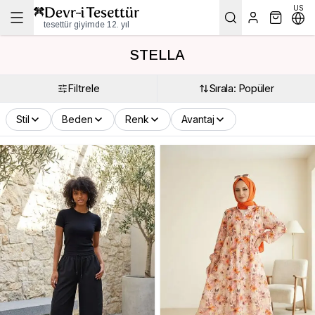
US
tesettür giyimde 12. yıl
STELLA
Filtrele
Sırala: Popüler
Stil
Beden
Renk
Avantaj