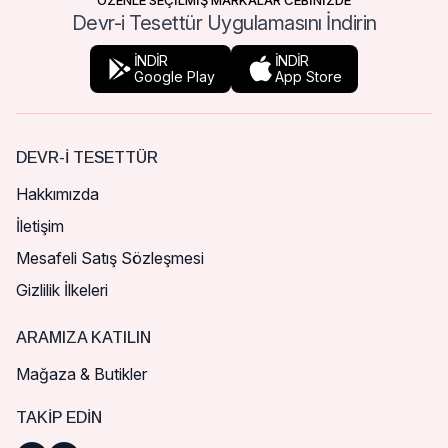
ÖZENLE SEÇİLMİŞ MARKALAR CEBİNİZDE
Devr-i Tesettür Uygulamasını İndirin
İNDİR
İNDİR
Google Play
App Store
DEVR-I TESETTÜR
Hakkımızda
İletişim
Mesafeli Satış Sözleşmesi
Gizlilik İlkeleri
ARAMIZA KATILIN
Mağaza & Butikler
TAKIP EDIN