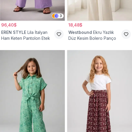
3
96,40$
18,48$
EREN STYLE
Lila İtalyan
Westbound
Ekru Yazlık
Ham Keten Pantolon Etek
Düz Kesim Bolero Panço