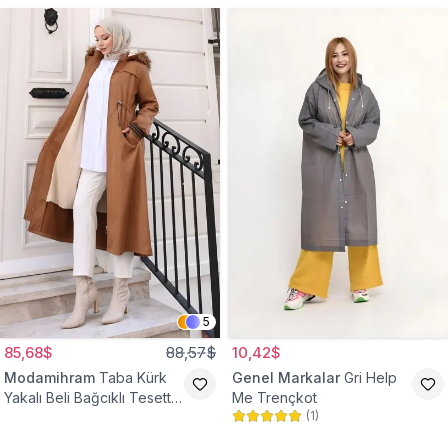
5
85,68$
88,57$
10,42$
Modamihram
Taba Kürk
Genel Markalar
Gri Help
Yakalı Beli Bağcıklı Tesettür
Me Trençkot
(
1
)
Mont