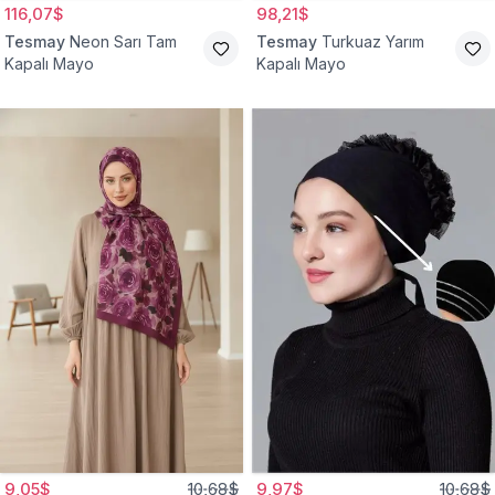
116,07$
98,21$
Tesmay
Neon Sarı Tam
Tesmay
Turkuaz Yarım
Kapalı Mayo
Kapalı Mayo
9,05$
10,68$
9,97$
10,68$