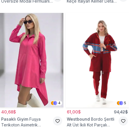
Oversize Modal Fermuarlı
Keçe İtalyan Kemer Detaylı
Sweat Tunik
Yelek
4
5
40,68$
61,00$
94,42$
Pasaklı Giyim
Fuşya
Westbound
Bordo Şeritli
Terikoton Asimetrik
Alt Üst İkili Kot Parçalı