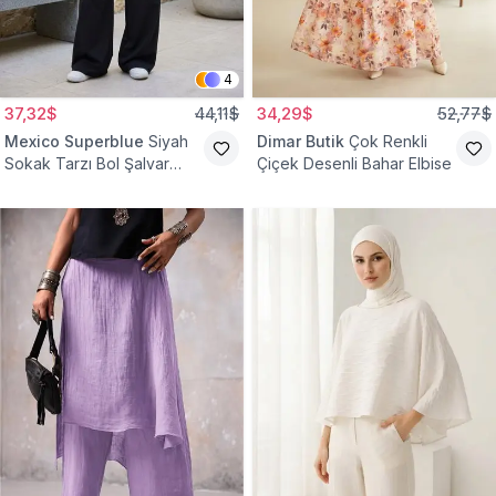
4
37,32$
44,11$
34,29$
52,77$
Mexico Superblue
Siyah
Dimar Butik
Çok Renkli
Sokak Tarzı Bol Şalvar
Çiçek Desenli Bahar Elbise
Pantolon