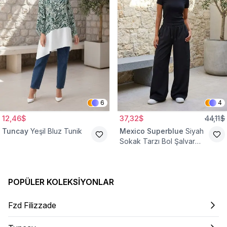
6
4
12,46$
37,32$
44,11$
Tuncay
Yeşil Bluz Tunik
Mexico Superblue
Siyah
Sokak Tarzı Bol Şalvar
Pantolon
POPÜLER KOLEKSIYONLAR
Fzd Filizzade