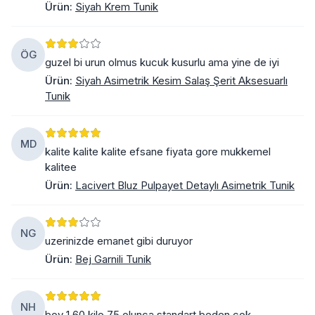
Ürün
:
Siyah Krem Tunik
ÖG
guzel bi urun olmus kucuk kusurlu ama yine de iyi
Ürün
:
Siyah Asimetrik Kesim Salaş Şerit Aksesuarlı
Tunik
MD
kalite kalite kalite efsane fiyata gore mukkemel
kalitee
Ürün
:
Lacivert Bluz Pulpayet Detaylı Asimetrik Tunik
NG
uzerinizde emanet gibi duruyor
Ürün
:
Bej Garnili Tunik
NH
boy 1.60 kilo 75 olunca standart beden cok