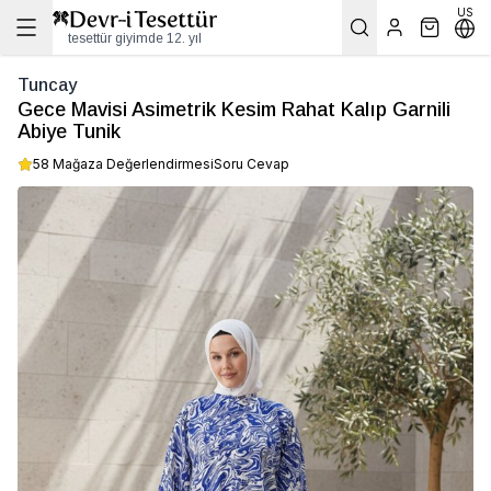
US
tesettür giyimde 12. yıl
Tuncay
Gece Mavisi Asimetrik Kesim Rahat Kalıp Garnili
Abiye Tunik
58 Mağaza Değerlendirmesi
Soru Cevap