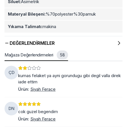
Siluet:
Asimetrik
Materyal Bileşeni:
%70polyester%30pamuk
Yıkama Talimatı:
makina
DEĞERLENDIRMELER
Mağaza Değerlendirmeleri
58
ÇD
kumas felaket ya ayni gorundugu gibi degil valla direk
iade ettim
Ürün
:
Siyah Ferace
DN
cok guzel begendim
Ürün
:
Siyah Ferace