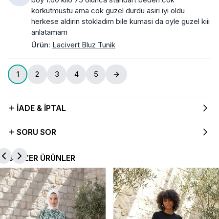
korkutmustu ama cok guzel durdu asiri iyi oldu
herkese aldirin stokladim bile kumasi da oyle guzel kiii
anlatamam
Ürün
:
Lacivert Bluz Tunik
1
2
3
4
5
İADE & İPTAL
SORU SOR
BENZER ÜRÜNLER