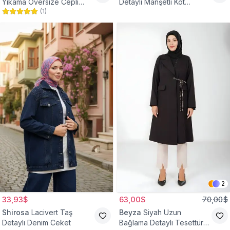
Yıkama Oversize Cepli
Detaylı Manşetli Kot
(
1
)
Düğmeli Tesettür Gömlek
Tesettür Ceket
Ceket
2
33,93$
63,00$
70,00$
Shirosa
Lacivert Taş
Beyza
Siyah Uzun
Detaylı Denim Ceket
Bağlama Detaylı Tesettür