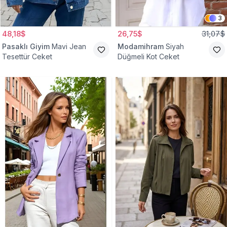
3
48,18$
26,75$
31,07$
Pasaklı Giyim
Mavi Jean
Modamihram
Siyah
Tesettür Ceket
Düğmeli Kot Ceket