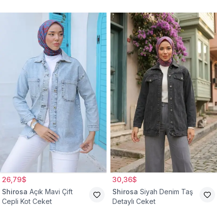
Ceket
26,79$
30,36$
Shirosa
Açık Mavi Çift
Shirosa
Siyah Denim Taş
Cepli Kot Ceket
Detaylı Ceket