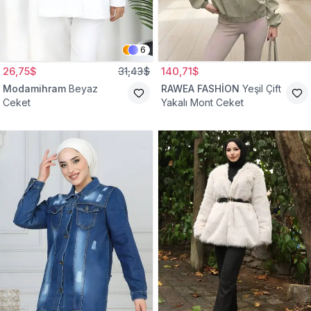
6
26,75$
31,43$
140,71$
Modamihram
Beyaz
RAWEA FASHİON
Yeşil Çift
Ceket
Yakalı Mont Ceket