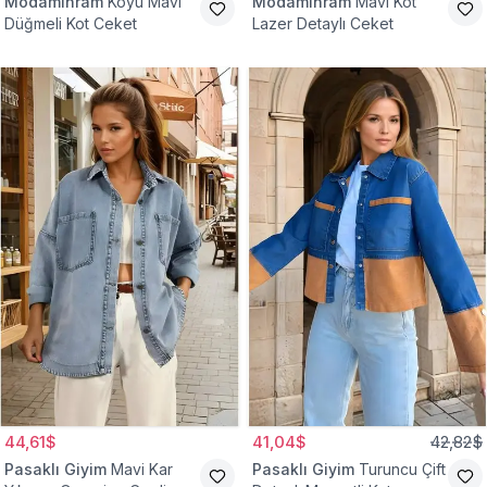
Modamihram
Koyu Mavi
Modamihram
Mavi Kot
Düğmeli Kot Ceket
Lazer Detaylı Ceket
44,61$
41,04$
42,82$
Pasaklı Giyim
Mavi Kar
Pasaklı Giyim
Turuncu Çift