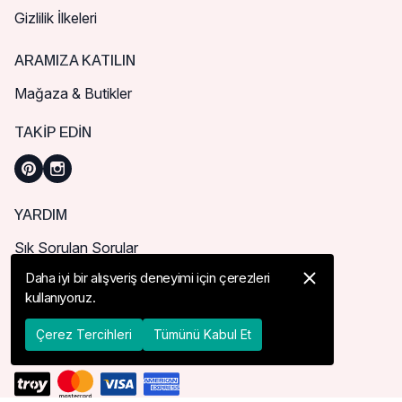
Gizlilik İlkeleri
ARAMIZA KATILIN
Mağaza & Butikler
TAKIP EDIN
YARDIM
Sık Sorulan Sorular
Nasıl Sipariş Verebilirim?
Daha iyi bir alışveriş deneyimi için çerezleri
kullanıyoruz.
Kargo ve Teslimat
İade, İptal ve Değişim
Çerez Tercihleri
Tümünü Kabul Et