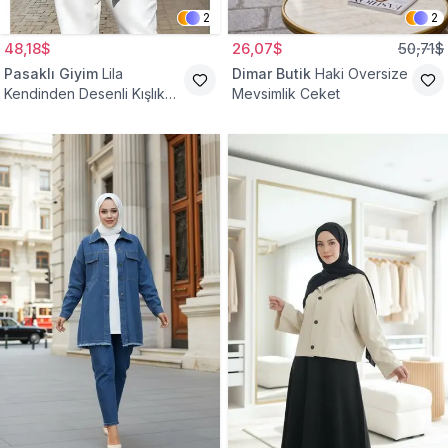
2
2
48,18$
26,07$
50,71$
Pasaklı Giyim
Lila
Dimar Butik
Haki Oversize
Kendinden Desenli Kışlık
Mevsimlik Ceket
Astarlı Tek Düğmeli
Tesettür Ceket