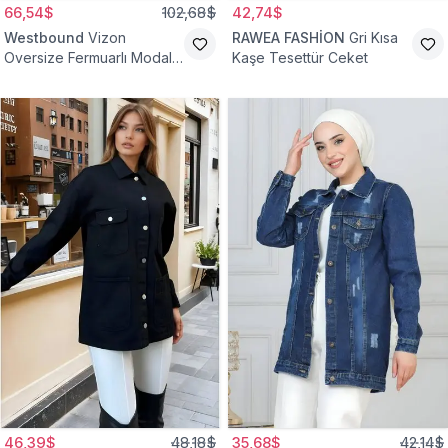
66,54$
102,68$
42,74$
Westbound
Vizon
RAWEA FASHİON
Gri Kısa
Oversize Fermuarlı Modal
Kaşe Tesettür Ceket
Sweat Ceket
46,39$
48,18$
35,68$
42,14$