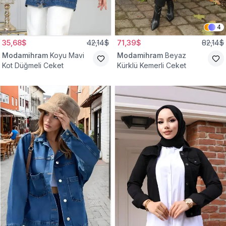
4
35,68$
42,14$
71,39$
82,14$
Modamihram
Koyu Mavi
Modamihram
Beyaz
Kot Düğmeli Ceket
Kürklü Kemerli Ceket