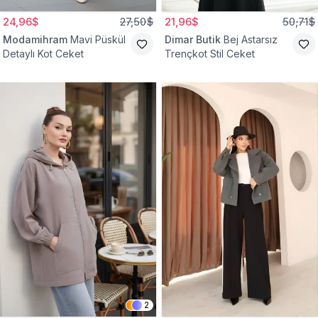
24,96$
27,50$
21,96$
50,71$
Modamihram
Mavi Püskül
Dimar Butik
Bej Astarsız
Detaylı Kot Ceket
Trençkot Stil Ceket
2