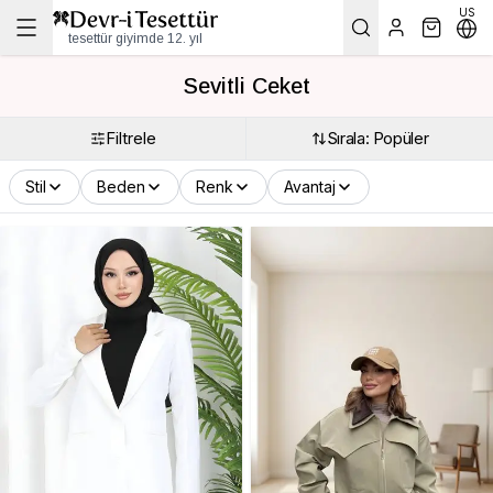
US
tesettür giyimde 12. yıl
Sevitli Ceket
Filtrele
Sırala: Popüler
Stil
Beden
Renk
Avantaj