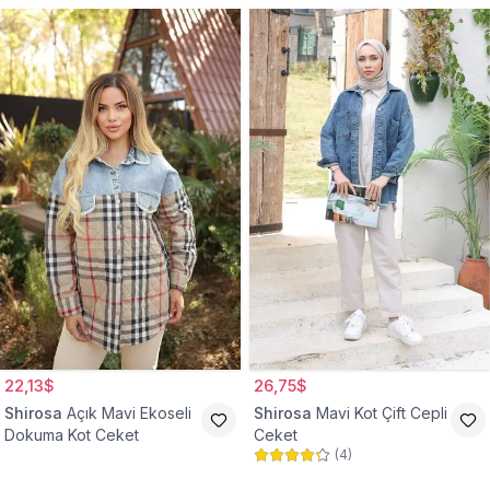
22,13$
26,75$
Shirosa
Açık Mavi Ekoseli
Shirosa
Mavi Kot Çift Cepli
Dokuma Kot Ceket
Ceket
(
4
)