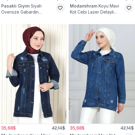
Pasaklı Giyim
Siyah
Modamihram
Koyu Mavi
Oversize Gabardin
Kot Cebi Lazer Detaylı
Tesettür Ceket
Ceket
35,68$
42,14$
35,68$
42,14$