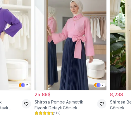
2
2
25,89$
8,23$
k
Shirosa
Pembe Asimetrik
Shirosa
Be
aylı
Fiyonk Detaylı Gömlek
Gömlek
(
2
)