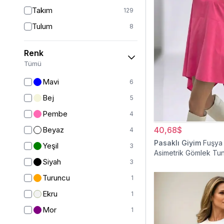
Takım
129
Tulum
8
Pantolon
151
Renk
Etek
19
Tümü
Pantolon Etek
2
Mavi
6
Bluz & Gömlek
15
Bej
5
Kazak
6
Pembe
4
Eşofman
62
Beyaz
40,68$
4
Şal
6
Pasaklı Giyim
Fuşya
Yeşil
3
Asimetrik Gömlek Tun
Bone
15
Siyah
3
Ferace
126
Turuncu
1
Kap & Pardesü
23
Ekru
1
Trençkot
32
Mor
1
Hırka
4