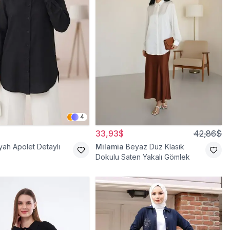
4
33,93$
42,86$
yah Apolet Detaylı
Milamia
Beyaz Düz Klasik
Dokulu Saten Yakalı Gömlek