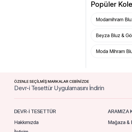
Popüler Kole
Modamihram Blu
Beyza Bluz & G
Moda Mihram Bl
ÖZENLE SEÇİLMİŞ MARKALAR CEBİNİZDE
Devr-i Tesettür Uygulamasını İndirin
DEVR-I TESETTÜR
ARAMIZA K
Hakkımızda
Mağaza & B
İletişim