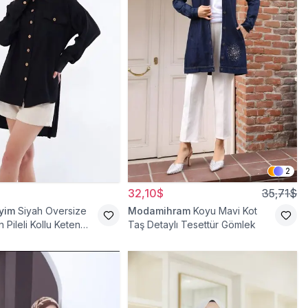
2
32,10$
35,71$
iyim
Siyah Oversize
Modamihram
Koyu Mavi Kot
 Pileli Kollu Keten
Taş Detaylı Tesettür Gömlek
nik