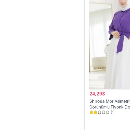
24,29$
Shirosa
Mor Asimetri
Görünümlü Fiyonk Det
(
1
)
Gömlek