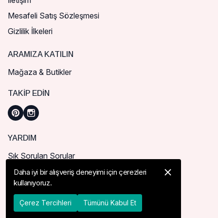
İletişim
Mesafeli Satış Sözleşmesi
Gizlilik İlkeleri
ARAMIZA KATILIN
Mağaza & Butikler
TAKIP EDIN
YARDIM
Sık Sorulan Sorular
Nasıl Sipariş Verebilirim?
Daha iyi bir alışveriş deneyimi için çerezleri
kullanıyoruz.
Kargo ve Teslimat
İade, İptal ve Değişim
Çerez Tercihleri
Tümünü Kabul Et