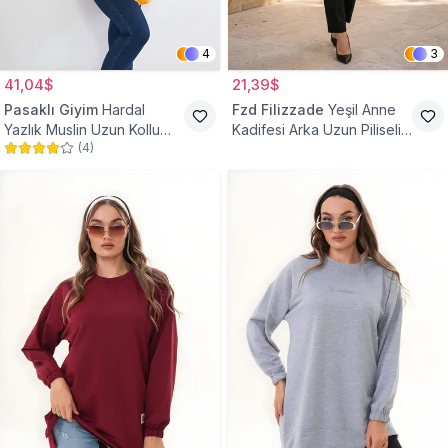
4
3
41,04$
21,39$
Pasaklı Giyim
Hardal
Fzd Filizzade
Yeşil Anne
Yazlık Muslin Uzun Kollu
Kadifesi Arka Uzun Piliseli
(
4
)
Hakim Yaka Cepli Tesettür
Lastik Kol Torba Tunik
Tunik