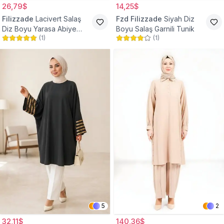
26,79$
14,25$
Filizzade
Lacivert Salaş
Fzd Filizzade
Siyah Diz
Diz Boyu Yarasa Abiye
Boyu Salaş Garnili Tunik
(
1
)
(
1
)
Tunik
5
2
32,11$
140,36$