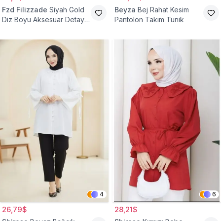
Fzd Filizzade
Siyah Gold
Beyza
Bej Rahat Kesim
Diz Boyu Aksesuar Detaylı
Pantolon Takım Tunik
Abiye Tunik
4
6
26,79$
28,21$