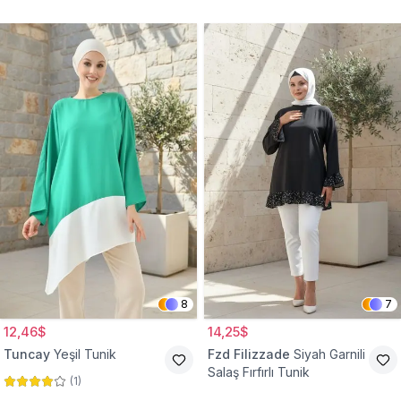
Tunik
8
7
12,46$
14,25$
Tuncay
Yeşil Tunik
Fzd Filizzade
Siyah Garnili
Salaş Fırfırlı Tunik
(
1
)