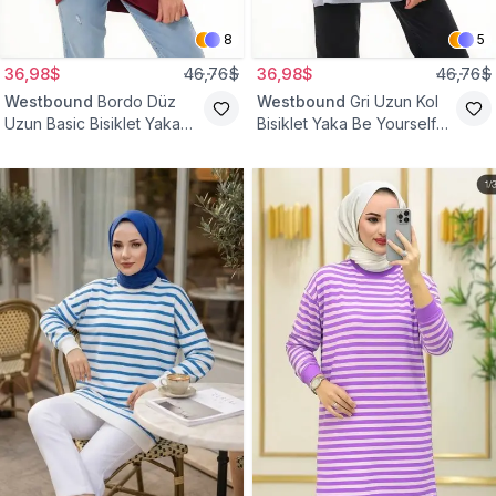
8
5
36,98$
46,76$
36,98$
46,76$
Westbound
Bordo Düz
Westbound
Gri Uzun Kol
Uzun Basic Bisiklet Yaka
Bisiklet Yaka Be Yourself
Sweatshirt Tesettür Tunik
Sweatshirt Tunik