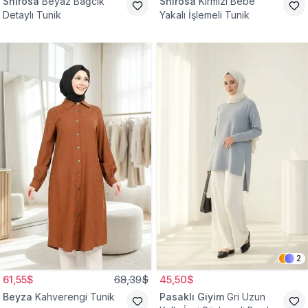
Shirosa
Beyaz Bağcık
Shirosa
Kırmızı Bebe
Detaylı Tunik
Yakalı İşlemeli Tunik
2
61,55$
68,39$
45,50$
Beyza
Kahverengi Tunik
Pasaklı Giyim
Gri Uzun