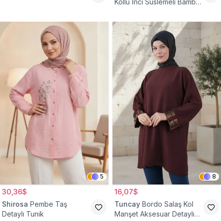
Kollu İnci Süslemeli Bambu
Keten Tunik
5
8
30,36$
16,07$
Shirosa
Pembe Taş
Tuncay
Bordo Salaş Kol
Detaylı Tunik
Manşet Aksesuar Detaylı