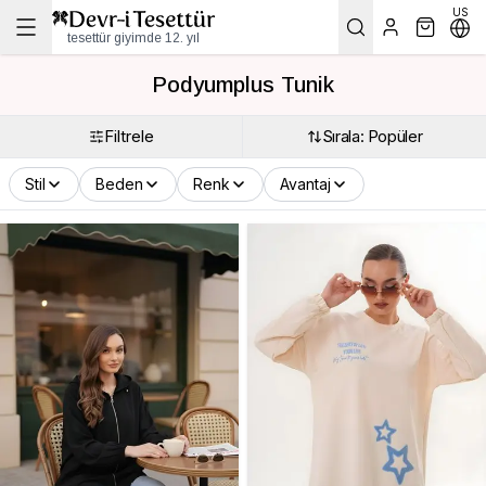
US
tesettür giyimde 12. yıl
Podyumplus Tunik
Filtrele
Sırala: Popüler
Stil
Beden
Renk
Avantaj