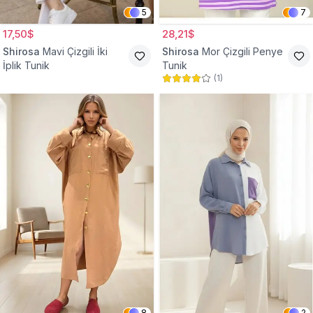
5
7
17,50$
28,21$
Shirosa
Mavi Çizgili İki
Shirosa
Mor Çizgili Penye
İplik Tunik
Tunik
(
1
)
8
2