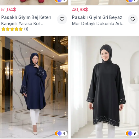
51,04$
40,68$
Pasaklı Giyim
Bej Keten
Pasaklı Giyim
Gri Beyaz
Karışımlı Yarasa Kol
Mor Detaylı Dökümlü Arkası
(
1
)
Tesettür Tunik
Uzun Gömlek Tunik
4
9