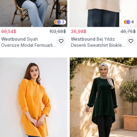
2
6
66,54$
102,68$
36,98$
46,76$
Westbound
Siyah
Westbound
Bej Yıldız
Oversize Modal Fermuarlı
Desenli Sweatshirt Bisiklet
Sweat Tunik
Yaka Tesettür Tunik