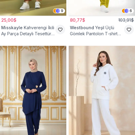
9
6
25,00$
80,77$
103,91$
Misskayle
Kahverengi İkili
Westbound
Yeşil Üçlü
Ay Parça Detaylı Tesettür
Gömlek Pantolon T-shirt
Takım
Takım