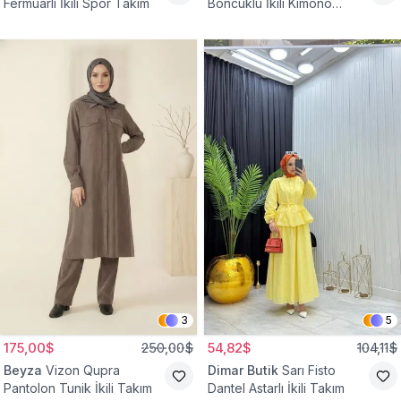
Fermuarlı İkili Spor Takım
Boncuklu İkili Kimono
Takım
3
5
175,00$
250,00$
54,82$
104,11$
Beyza
Vizon Qupra
Dimar Butik
Sarı Fisto
Pantolon Tunik İkili Takım
Dantel Astarlı İkili Takım