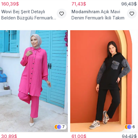
160,39$
71,43$
96,43$
Wovi
Bej Şerit Detaylı
Modamihram
Açık Mavi
Belden Büzgülü Fermuarlı
Denim Fermuarlı İkili Takım
İkili Spor Eşofman Takımı
7
6
30,89$
61,00$
94,42$