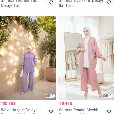
Shirosa
Yeşil İkili Taş
Shirosa
Siyah Fırfır Detaylı
Detaylı Takım
İkili Takım
4
4
160,39$
46,43$
Wovi
Lila Şerit Detaylı
Shirosa
Pembe Çiçekli