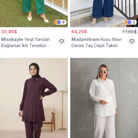
9
2
30,89$
64,29$
77,86$
Misskayle
Yeşil Yandan
Modamihram
Koyu Mavi
Bağlamalı İkili Tesettür
Denim Taş Cepli Takım
Takım