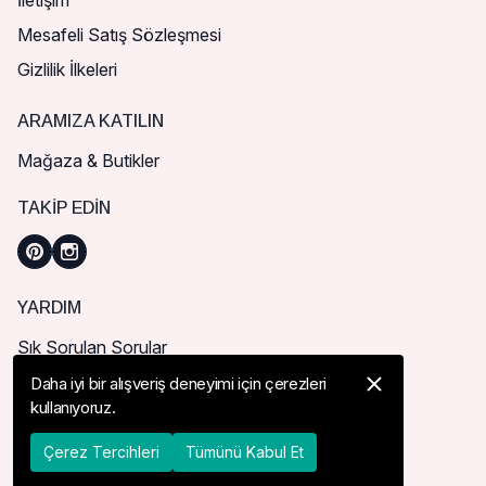
İletişim
Mesafeli Satış Sözleşmesi
Gizlilik İlkeleri
ARAMIZA KATILIN
Mağaza & Butikler
TAKIP EDIN
YARDIM
Sık Sorulan Sorular
Nasıl Sipariş Verebilirim?
Daha iyi bir alışveriş deneyimi için çerezleri
kullanıyoruz.
Kargo ve Teslimat
İade, İptal ve Değişim
Çerez Tercihleri
Tümünü Kabul Et