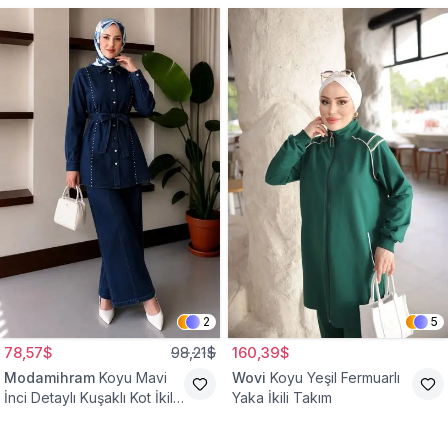
2
5
78,57$
98,21$
160,39$
Modamihram
Koyu Mavi
Wovi
Koyu Yeşil Fermuarlı
İnci Detaylı Kuşaklı Kot İkili
Yaka İkili Takım
Takım