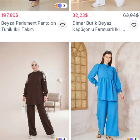
3
197,86$
32,23$
63,04$
Beyza
Parlement Pantolon
Dimar Butik
Beyaz
Tunik İkili Takım
Kapüşonlu Fermuarlı İkili
Takım
5
5