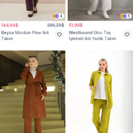
4
5
144,64$
289,29$
51,96$
Beyza
Mürdüm Plise İkili
Westbound
Ekru Taş
Takım
İşlemeli İkili Yazlık Takım