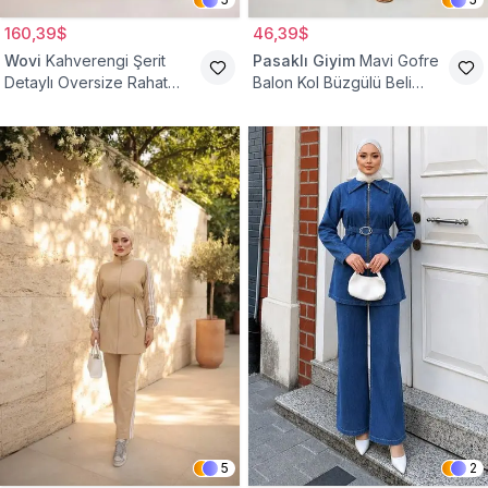
160,39$
46,39$
Wovi
Kahverengi Şerit
Pasaklı Giyim
Mavi Gofre
Detaylı Oversize Rahat
Balon Kol Büzgülü Beli
Eşofman Takımı
Lastikli Cepli Tesettür İkili
Takım
5
2