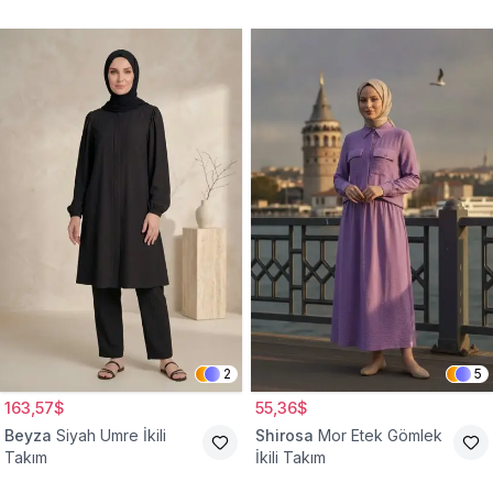
2
5
163,57$
55,36$
Beyza
Siyah Umre İkili
Shirosa
Mor Etek Gömlek
Takım
İkili Takım