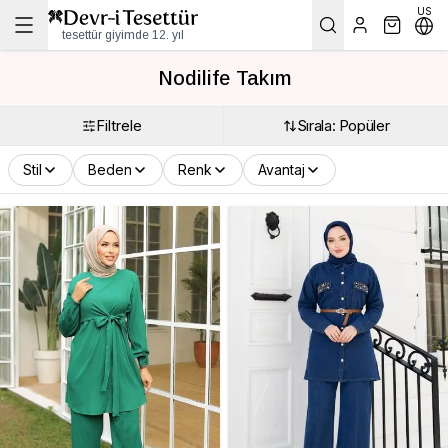
US
tesettür giyimde 12. yıl
Nodilife Takım
Filtrele
Sırala: Popüler
Stil
Beden
Renk
Avantaj