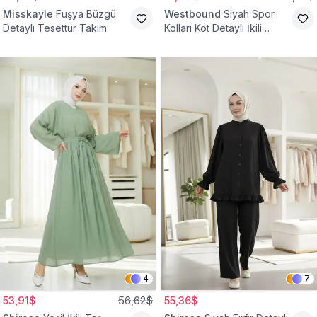
Misskayle
Fuşya Büzgü
Westbound
Siyah Spor
Detaylı Tesettür Takım
Kolları Kot Detaylı İkili
Takım
4
7
53,91$
56,62$
55,36$