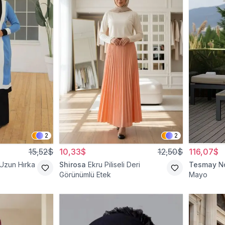
2
2
15,52$
10,33$
12,50$
116,07$
 Uzun Hırka
Shirosa
Ekru Piliseli Deri
Tesmay
N
Görünümlü Etek
Mayo