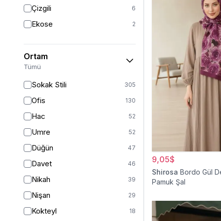
Triko
7
Çizgili
6
Tül
5
Ekose
2
Kürk
3
Müslin
3
Ortam
Peluş
2
Tümü
Jarse
2
Sokak Stili
305
Kadife
1
Ofis
130
Süet
1
Hac
52
Sandy
1
Umre
52
Düğün
47
9,05$
Davet
46
Shirosa
Bordo Gül D
Nikah
39
Pamuk Şal
Nişan
29
Kokteyl
18