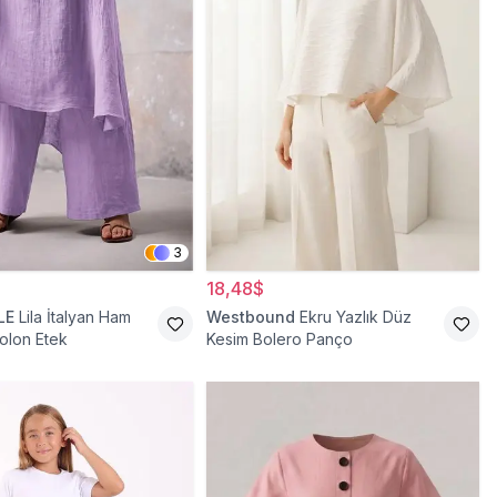
3
18,48$
LE
Lila İtalyan Ham
Westbound
Ekru Yazlık Düz
olon Etek
Kesim Bolero Panço