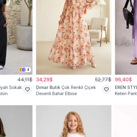
4
44,11$
34,29$
52,77$
96,40$
iyah Sokak
Dimar Butik
Çok Renkli Çiçek
EREN STY
olon
Desenli Bahar Elbise
Keten Pant