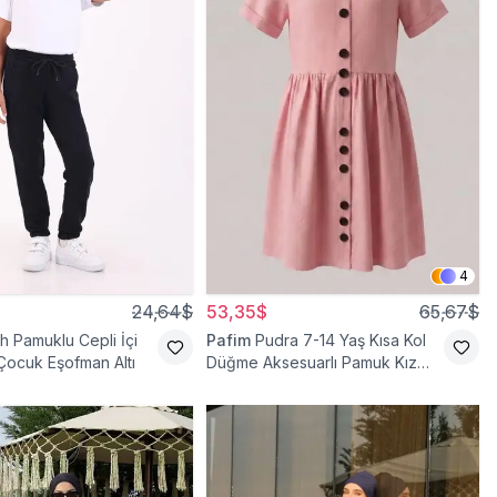
4
24,64$
53,35$
65,67$
h Pamuklu Cepli İçi
Pafim
Pudra 7-14 Yaş Kısa Kol
 Çocuk Eşofman Altı
Düğme Aksesuarlı Pamuk Kız
Çocuk Elbise