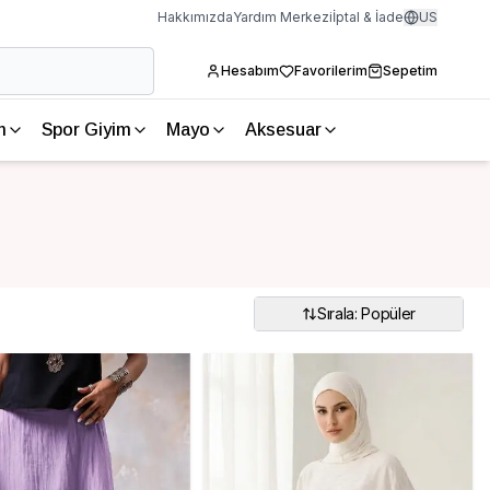
Hakkımızda
Yardım Merkezi
İptal & İade
US
Hesabım
Favorilerim
Sepetim
m
Spor Giyim
Mayo
Aksesuar
Sırala: Popüler