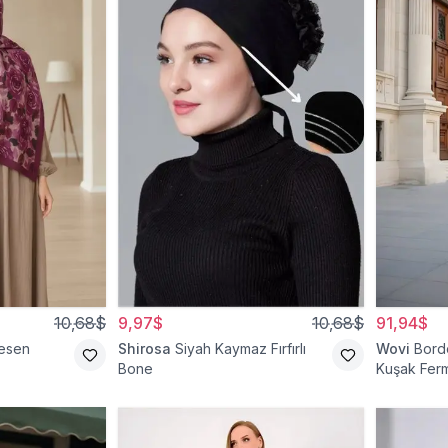
10,68$
9,97$
10,68$
91,94$
esen
Shirosa
Siyah Kaymaz Fırfırlı
Wovi
Bord
Bone
Kuşak Ferm