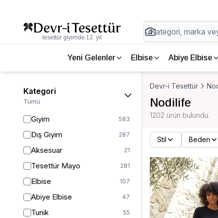
tesettür giyimde 12. yıl
Yeni Gelenler
Elbise
Abiye Elbise
Devr-i Tesettür
Nod
Kategori
Nodilife
Tümü
1202 ürün bulundu.
Giyim
583
Dış Giyim
287
Stil
Beden
Aksesuar
21
Tesettür Mayo
281
Elbise
107
Abiye Elbise
47
Tunik
55