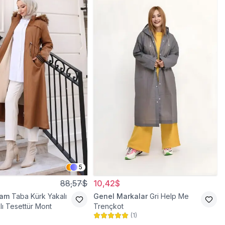
5
88,57$
10,42$
ram
Taba Kürk Yakalı
Genel Markalar
Gri Help Me
lı Tesettür Mont
Trençkot
(
1
)