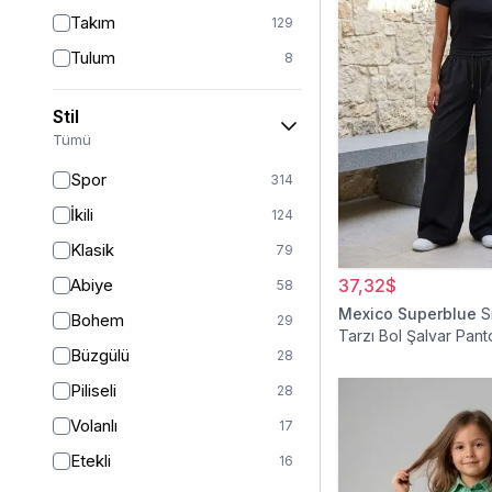
Takım
129
Tulum
8
Pantolon
151
Stil
Etek
19
Tümü
Pantolon Etek
2
Spor
314
Bluz & Gömlek
15
İkili
124
Kazak
6
Klasik
79
Eşofman
62
Abiye
37,32$
58
Şal
6
Mexico Superblue
S
Bohem
29
Tarzı Bol Şalvar Pant
Bone
15
Büzgülü
28
Ferace
126
Piliseli
28
Kap & Pardesü
23
Volanlı
17
Trençkot
32
Etekli
16
Hırka
4