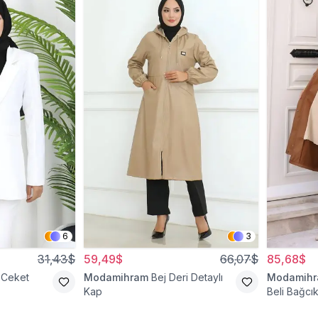
6
3
31,43$
59,49$
66,07$
85,68$
 Ceket
Modamihram
Bej Deri Detaylı
Modamih
Kap
Beli Bağcık