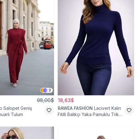
3
98,00$
18,63$
o Salopet Geniş
RAWEA FASHİON
Lacivert Kalın
uarlı Tulum
Fitilli Balıkçı Yaka Pamuklu Triko
Kazak