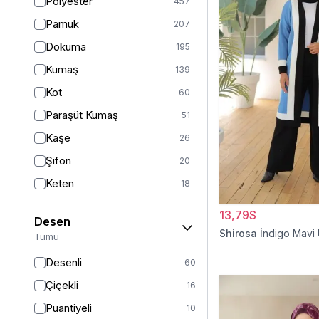
Polyester
457
Turuncu
47
Pamuk
207
Ekru
46
Dokuma
195
Mor
44
Kumaş
139
Pudra
43
Kot
60
Sarı
36
Paraşüt Kumaş
51
Kırmızı
26
Kaşe
26
Gümüş
13
Şifon
20
Turkuaz
8
Keten
18
Altın
5
Viskon
17
13,79$
Desen
Saten
15
Shirosa
İndigo Mavi
Tümü
Dantel
14
Desenli
60
İpek
12
Çiçekli
16
Krep
12
Puantiyeli
10