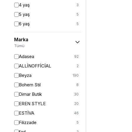
Fitted
3
4 yaş
3
Mom
2
5 yaş
5
Balık
1
6 yaş
5
İspanyol Paça
1
6-7 yaş
1
Kargo
1
Marka
7 yaş
22
Tümü
8 yaş
21
Adasea
92
8-9 yaş
1
ALLİNOFFİCİAL
2
9 yaş
20
Beyza
190
10 yaş
20
Bohem Stil
8
10-11 yaş
1
Dimar Butik
30
11 yaş
22
EREN STYLE
20
12 yaş
25
ESTİVA
46
12-13 yaş
1
Filizzade
5
13 yaş
21
fzd
2