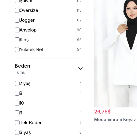
Şalvar
115
Oversize
115
Jogger
82
Anvelop
68
Kloş
65
Yüksek Bel
54
Geniş Paça
40
Beden
Palazzo
27
Tümü
Baggy
16
2 yaş
1
Havuç
9
8
1
Slim Fit
9
10
1
Straight
6
26,75$
9
1
Kalem
6
Modamihram
Beyaz
Tek Beden
2
Boyfriend
5
3 yaş
3