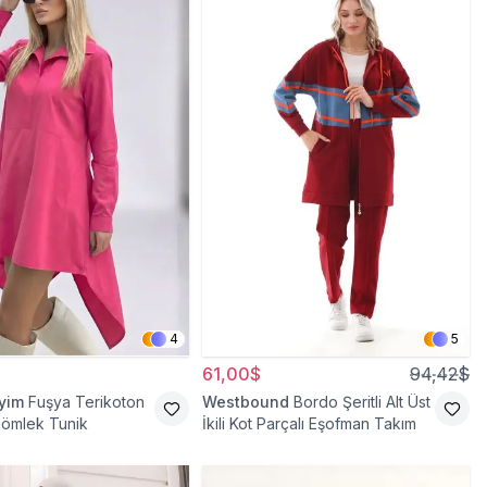
4
5
61,00$
94,42$
iyim
Fuşya Terikoton
Westbound
Bordo Şeritli Alt Üst
Gömlek Tunik
İkili Kot Parçalı Eşofman Takım