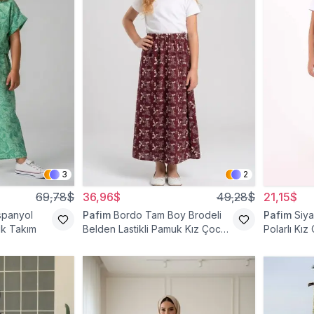
3
2
69,78$
36,96$
49,28$
21,15$
İspanyol
Pafim
Bordo Tam Boy Brodeli
Pafim
Siya
uk Takım
Belden Lastikli Pamuk Kız Çocuk
Polarlı Kız
Etek