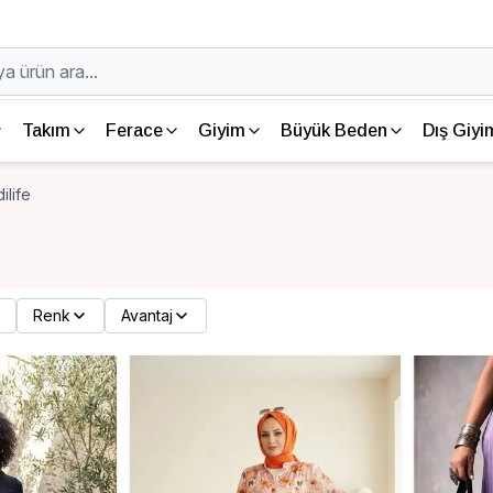
Takım
Ferace
Giyim
Büyük Beden
Dış Giyi
ilife
Renk
Avantaj