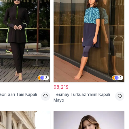
2
2
98,21$
eon Sarı Tam Kapalı
Tesmay
Turkuaz Yarım Kapalı
Mayo