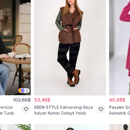
2
102,68$
53,46$
40,68$
versize
EREN STYLE
Kahverengi Keçe
Pasaklı G
t Tunik
İtalyan Kemer Detaylı Yelek
Asimetrik 