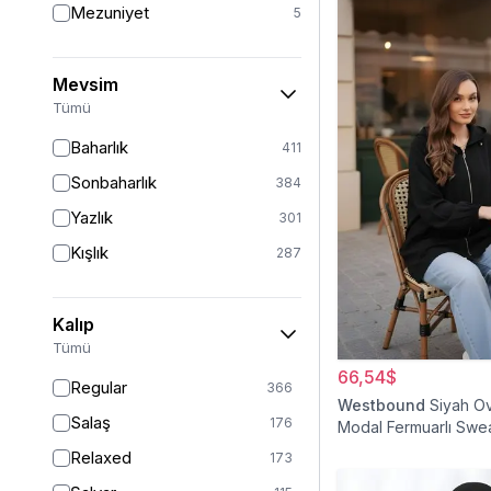
Mezuniyet
5
Mevsim
Tümü
Baharlık
411
Sonbaharlık
384
Yazlık
301
Kışlık
287
Kalıp
Tümü
66,54$
Regular
366
Westbound
Siyah O
Salaş
176
Modal Fermuarlı Swea
Relaxed
173