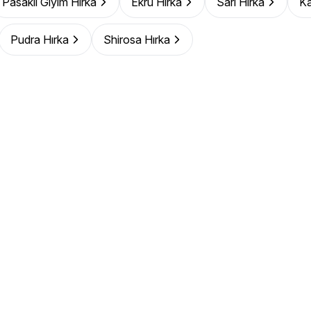
Pasaklı Giyim Hırka
Ekru Hırka
Sarı Hırka
Ka
Pudra Hırka
Shirosa Hırka