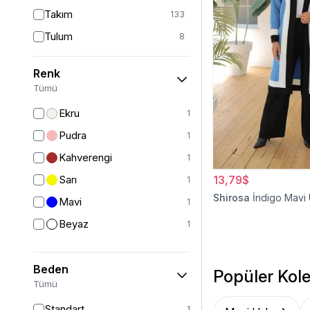
Takım
133
Tulum
8
Pantolon
148
Renk
Etek
19
Tümü
Pantolon Etek
2
Ekru
1
Bluz & Gömlek
15
Pudra
1
Kazak
7
Kahverengi
1
Eşofman
67
Sarı
13,79$
1
Şal
6
Shirosa
İndigo Mavi
Mavi
1
Bone
15
Beyaz
1
Ferace
126
Kap & Pardesü
23
Beden
Popüler Kole
Trençkot
32
Tümü
Hırka
4
Standart
1