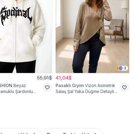
3
55,91$
41,04$
SHİON
Beyaz
Pasaklı Giyim
Vizon Asimetrik
Pamuklu Şardonlu
Salaş Şal Yaka Düğme Detaylı
rka
Hırka