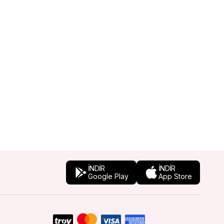
İNDİR
İNDİR
Google Play
App Store