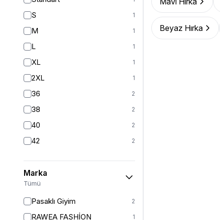
Mavi Hırka
Yelek
12
S
1
Ceket
24
Beyaz Hırka
M
1
Mont
20
L
1
Kız Çocuk Elbise
19
XL
1
Kız Çocuk Giyim
32
2XL
1
Panço
5
36
2
Kaban
41
38
2
Tam Kapalı Mayo
225
40
2
Yarım Kapalı Mayo
59
42
2
Kız Çocuk Pantolon
5
Kız Çocuk Takım
6
Marka
Kız Çocuk Etek
Tümü
2
Pasaklı Giyim
2
RAWEA FASHİON
1