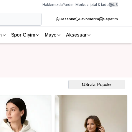
Hakkımızda
Yardım Merkezi
İptal & İade
US
Hesabım
Favorilerim
Sepetim
m
Spor Giyim
Mayo
Aksesuar
Sırala: Popüler