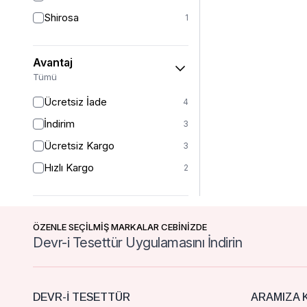
Shirosa
1
Avantaj
Tümü
Ücretsiz İade
4
İndirim
3
Ücretsiz Kargo
3
Hızlı Kargo
2
ÖZENLE SEÇİLMİŞ MARKALAR CEBİNİZDE
Devr-i Tesettür Uygulamasını İndirin
DEVR-I TESETTÜR
ARAMIZA K