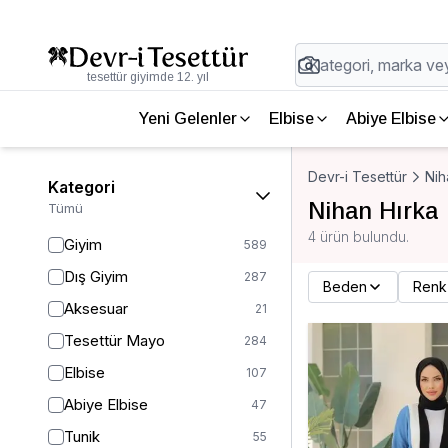
tesettür giyimde 12. yıl
Yeni Gelenler
Elbise
Abiye Elbise
Devr-i Tesettür
Nih
Kategori
Nihan Hırka
Tümü
4 ürün bulundu.
Giyim
589
Dış Giyim
287
Beden
Renk
Aksesuar
21
Tesettür Mayo
284
Elbise
107
Abiye Elbise
47
Tunik
55