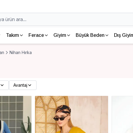
Takım
Ferace
Giyim
Büyük Beden
Dış Giyi
an
Nihan Hırka
Avantaj