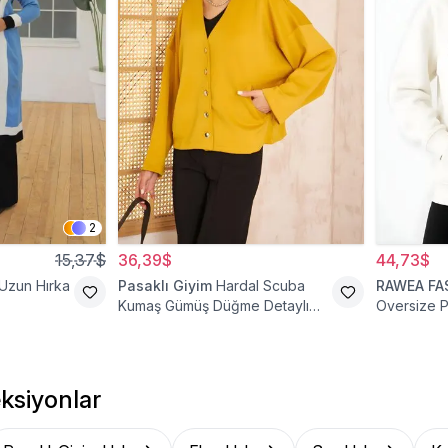
2
15,37$
36,39$
44,73$
 Uzun Hırka
Pasaklı Giyim
Hardal Scuba
RAWEA FA
Kumaş Gümüş Düğme Detaylı
Oversize 
Cepli Ceket Hırka
Hoodie Hı
ksiyonlar