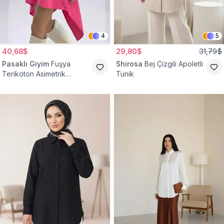
4
5
40,68$
29,80$
31,79$
Pasaklı Giyim
Fuşya
Shirosa
Bej Çizgili Apoletli
Terikoton Asimetrik
Tunik
Gömlek Tunik