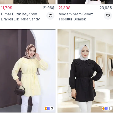
11,70$
21,96$
21,39$
23,93$
Dimar Butik
Bej/Krem
Modamihram
Beyaz
Drapeli Dik Yaka Sandy
Tesettür Gömlek
Bluz
3
2