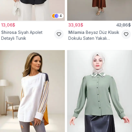
4
13,06$
33,93$
42,86$
Shirosa
Siyah Apolet
Milamia
Beyaz Düz Klasik
Detaylı Tunik
Dokulu Saten Yakalı
Gömlek