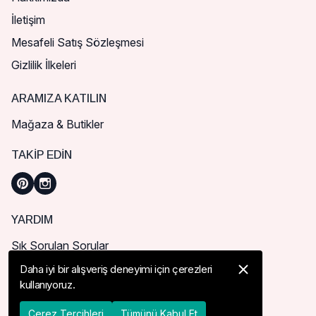
İletişim
Mesafeli Satış Sözleşmesi
Gizlilik İlkeleri
ARAMIZA KATILIN
Mağaza & Butikler
TAKIP EDIN
YARDIM
Sık Sorulan Sorular
Nasıl Sipariş Verebilirim?
Daha iyi bir alışveriş deneyimi için çerezleri
kullanıyoruz.
Kargo ve Teslimat
İade, İptal ve Değişim
Çerez Tercihleri
Tümünü Kabul Et