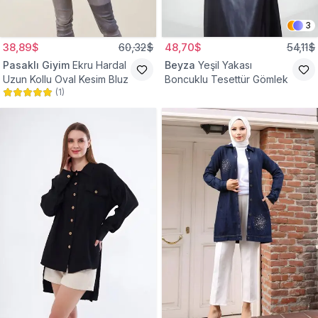
3
38,89$
60,32$
48,70$
54,11$
Pasaklı Giyim
Ekru Hardal
Beyza
Yeşil Yakası
Uzun Kollu Oval Kesim Bluz
Boncuklu Tesettür Gömlek
(
1
)