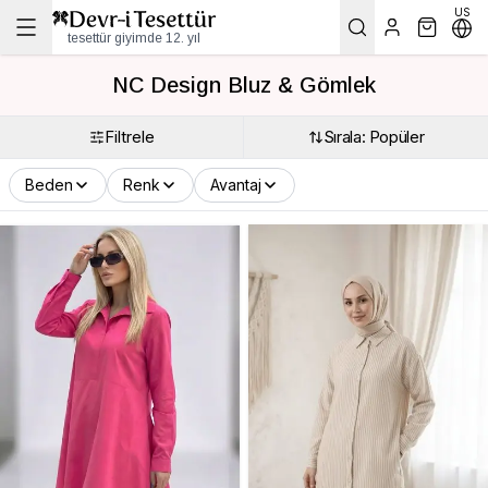
US
tesettür giyimde 12. yıl
NC Design Bluz & Gömlek
Filtrele
Sırala: Popüler
Beden
Renk
Avantaj