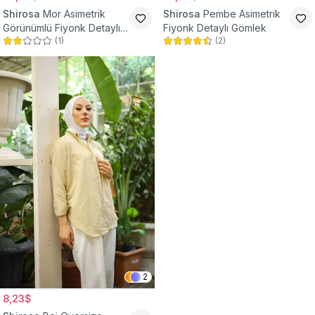
Shirosa
Mor Asimetrik
Shirosa
Pembe Asimetrik
Görünümlü Fiyonk Detaylı
Fiyonk Detaylı Gömlek
(
1
)
(
2
)
Gömlek
2
8,23$