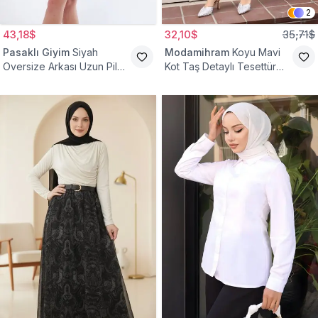
2
43,18$
32,10$
35,71$
Pasaklı Giyim
Siyah
Modamihram
Koyu Mavi
Oversize Arkası Uzun Pileli
Kot Taş Detaylı Tesettür
Kollu Keten Gömlek Tunik
Gömlek