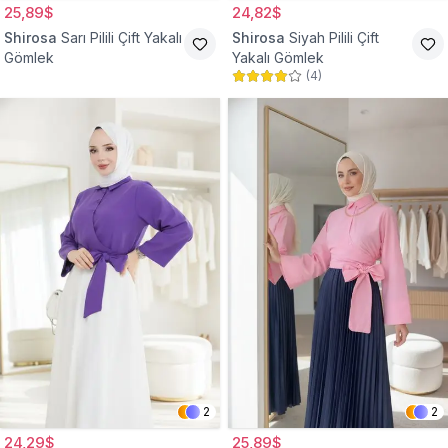
25,89$
24,82$
Shirosa
Sarı Pilili Çift Yakalı
Shirosa
Siyah Pilili Çift
Gömlek
Yakalı Gömlek
(
4
)
2
2
24,29$
25,89$