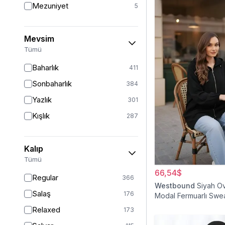
Mezuniyet
5
Mevsim
Tümü
Baharlık
411
Sonbaharlık
384
Yazlık
301
Kışlık
287
Kalıp
Tümü
66,54$
Regular
366
Westbound
Siyah O
Salaş
176
Modal Fermuarlı Swea
Relaxed
173