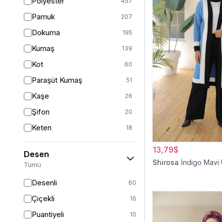
Polyester
457
Turuncu
47
Pamuk
207
Ekru
46
Dokuma
195
Mor
44
Kumaş
139
Pudra
43
Kot
60
Sarı
36
Paraşüt Kumaş
51
Kırmızı
26
Kaşe
26
Gümüş
13
Şifon
20
Turkuaz
8
Keten
18
Altın
5
Viskon
17
13,79$
Desen
Saten
15
Shirosa
İndigo Mavi
Tümü
Dantel
14
Desenli
60
İpek
12
Çiçekli
16
Krep
12
Puantiyeli
10