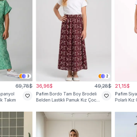
3
2
69,78$
36,96$
49,28$
21,15$
İspanyol
Pafim
Bordo Tam Boy Brodeli
Pafim
Siya
uk Takım
Belden Lastikli Pamuk Kız Çocuk
Polarlı Kız
Etek