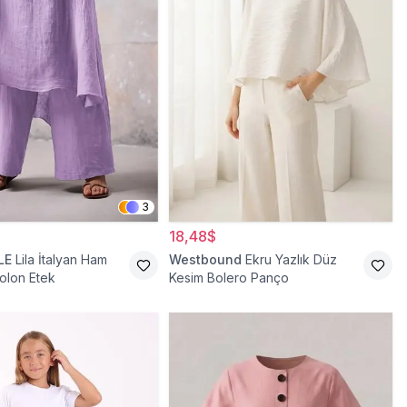
3
18,48$
LE
Lila İtalyan Ham
Westbound
Ekru Yazlık Düz
olon Etek
Kesim Bolero Panço