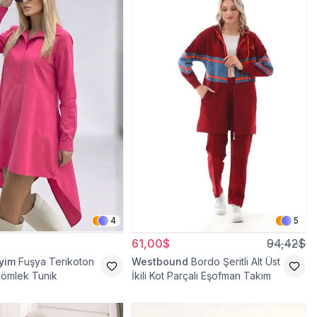
4
5
61,00$
94,42$
iyim
Fuşya Terikoton
Westbound
Bordo Şeritli Alt Üst
Gömlek Tunik
İkili Kot Parçalı Eşofman Takım