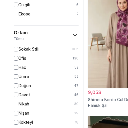
Triko
7
Çizgili
6
Tül
5
Ekose
2
Kürk
3
Müslin
3
Ortam
Peluş
2
Tümü
Jarse
2
Sokak Stili
305
Kadife
1
Ofis
130
Süet
1
Hac
52
Sandy
1
Umre
52
Düğün
47
9,05$
Davet
46
Shirosa
Bordo Gül D
Nikah
39
Pamuk Şal
Nişan
29
Kokteyl
18