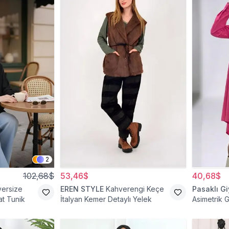
2
102,68$
53,46$
40,68$
versize
EREN STYLE
Kahverengi Keçe
Pasaklı G
t Tunik
İtalyan Kemer Detaylı Yelek
Asimetrik 