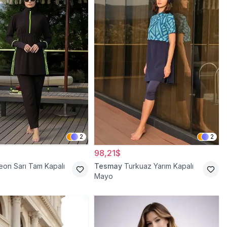
2
2
98,21$
eon Sarı Tam Kapalı
Tesmay
Turkuaz Yarım Kapalı
Mayo