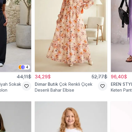
4
44,11$
34,29$
52,77$
96,40$
iyah Sokak
Dimar Butik
Çok Renkli Çiçek
EREN STY
olon
Desenli Bahar Elbise
Keten Pant