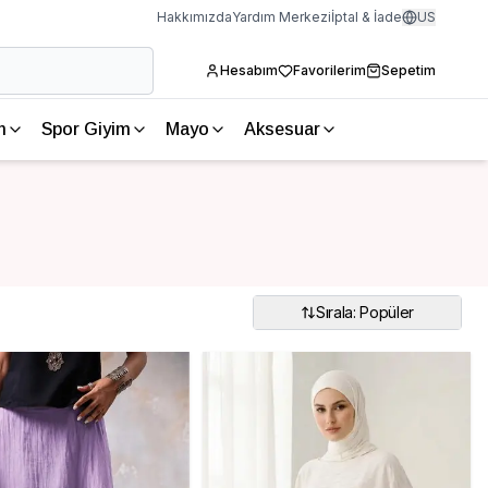
Hakkımızda
Yardım Merkezi
İptal & İade
US
Hesabım
Favorilerim
Sepetim
m
Spor Giyim
Mayo
Aksesuar
Sırala: Popüler