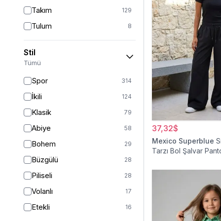
Takım
129
Tulum
8
Pantolon
151
Stil
Etek
19
Tümü
Pantolon Etek
2
Spor
314
Bluz & Gömlek
15
İkili
124
Kazak
6
Klasik
79
Eşofman
62
Abiye
37,32$
58
Şal
6
Mexico Superblue
S
Bohem
29
Tarzı Bol Şalvar Pant
Bone
15
Büzgülü
28
Ferace
126
Piliseli
28
Kap & Pardesü
23
Volanlı
17
Trençkot
32
Etekli
16
Hırka
4