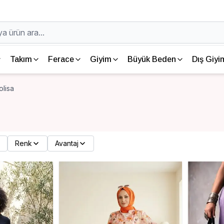
Takım
Ferace
Giyim
Büyük Beden
Dış Giyi
lisa
Renk
Avantaj