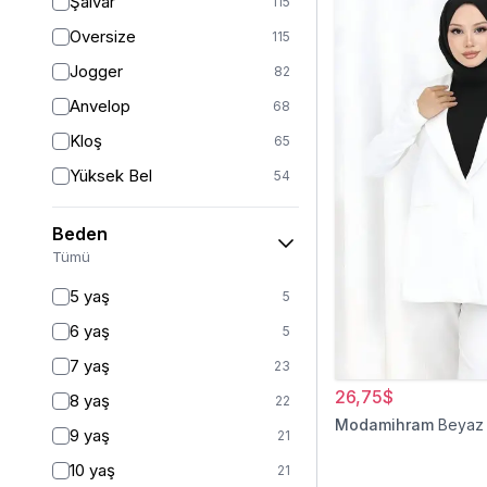
Şalvar
115
Oversize
115
Jogger
82
Anvelop
68
Kloş
65
Yüksek Bel
54
Geniş Paça
40
Beden
Palazzo
27
Tümü
Baggy
16
5 yaş
5
Havuç
9
6 yaş
5
Slim Fit
9
7 yaş
23
Straight
6
26,75$
8 yaş
22
Kalem
6
Modamihram
Beyaz
9 yaş
21
Boyfriend
5
10 yaş
21