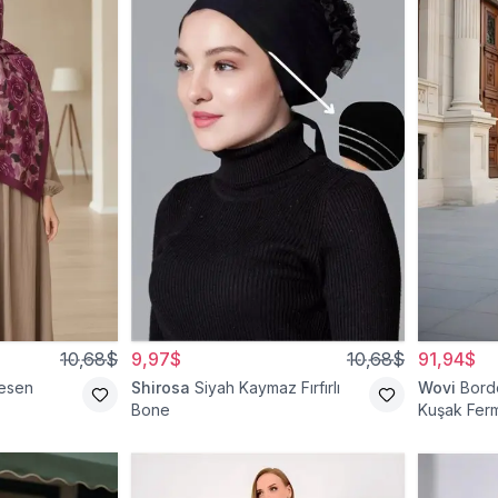
10,68$
9,97$
10,68$
91,94$
esen
Shirosa
Siyah Kaymaz Fırfırlı
Wovi
Bord
Bone
Kuşak Ferm