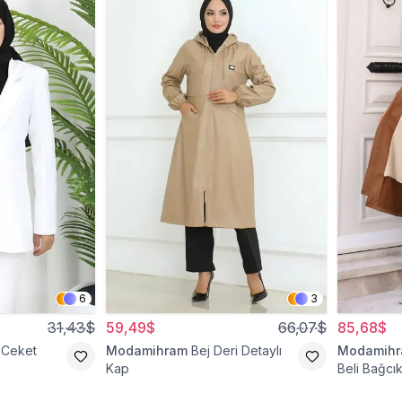
6
3
31,43$
59,49$
66,07$
85,68$
 Ceket
Modamihram
Bej Deri Detaylı
Modamih
Kap
Beli Bağcık