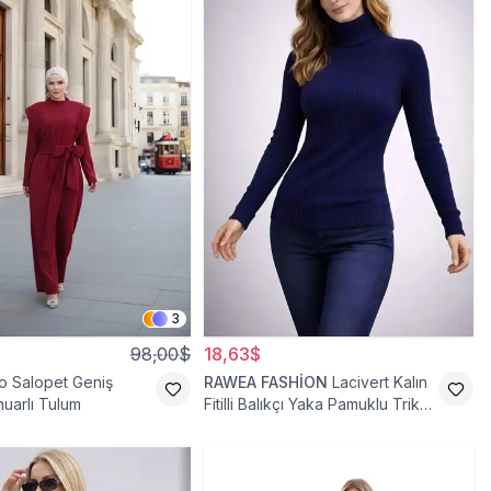
3
98,00$
18,63$
o Salopet Geniş
RAWEA FASHİON
Lacivert Kalın
uarlı Tulum
Fitilli Balıkçı Yaka Pamuklu Triko
Kazak