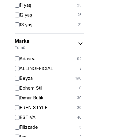
Fitted
3
11 yaş
23
Mom
2
12 yaş
25
Balık
1
13 yaş
21
İspanyol Paça
1
14 yaş
24
Kargo
1
Marka
2 (44-46-48)
7
Tümü
Standart
124
Adasea
92
1
13
ALLİNOFFİCİAL
2
2
11
Beyza
190
3
5
Bohem Stil
8
S
364
Dimar Butik
30
S/M
36
EREN STYLE
20
M
402
ESTİVA
46
M/L
5
Filizzade
5
L
376
fzd
2