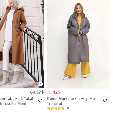
5
88,57$
10,42$
ram
Taba Kürk Yakalı
Genel Markalar
Gri Help Me
lı Tesettür Mont
Trençkot
(
1
)