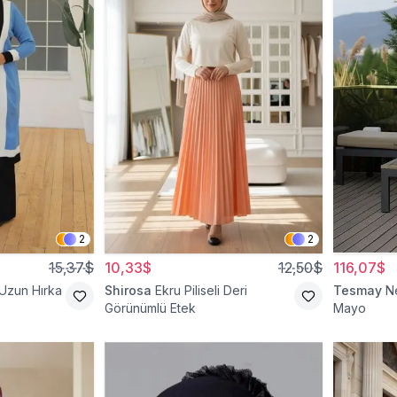
2
2
15,37$
10,33$
12,50$
116,07$
 Uzun Hırka
Shirosa
Ekru Piliseli Deri
Tesmay
N
Görünümlü Etek
Mayo