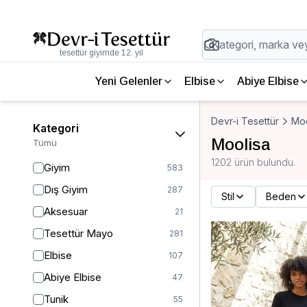
tesettür giyimde 12. yıl
Yeni Gelenler
Elbise
Abiye Elbise
Devr-i Tesettür
Moo
Kategori
Moolisa
Tümü
1202 ürün bulundu.
Giyim
583
Dış Giyim
287
Stil
Beden
Aksesuar
21
Tesettür Mayo
281
Elbise
107
Abiye Elbise
47
Tunik
55