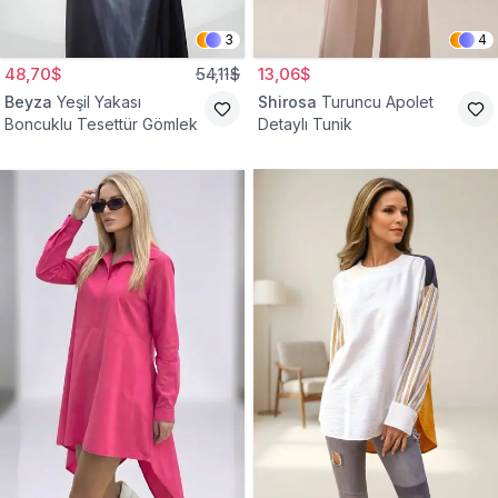
3
4
48,70$
54,11$
13,06$
Beyza
Yeşil Yakası
Shirosa
Turuncu Apolet
Boncuklu Tesettür Gömlek
Detaylı Tunik