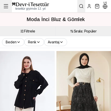
US
tesettür giyimde 12. yıl
Moda İnci Bluz & Gömlek
Filtrele
Sırala: Popüler
Beden
Renk
Avantaj