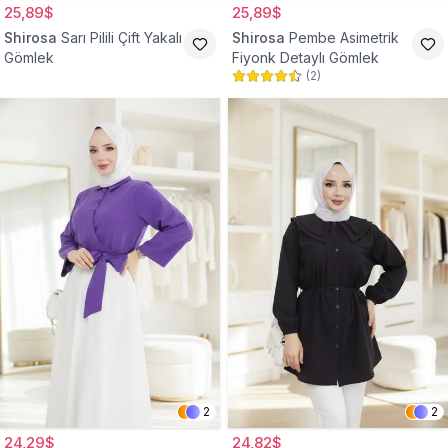
25,89$
25,89$
Shirosa
Sarı Pilili Çift Yakalı
Shirosa
Pembe Asimetrik
Gömlek
Fiyonk Detaylı Gömlek
(
2
)
2
2
24,29$
24,82$