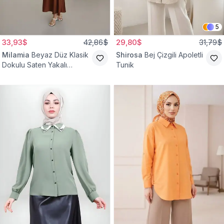
5
33,93$
42,86$
29,80$
31,79$
Milamia
Beyaz Düz Klasik
Shirosa
Bej Çizgili Apoletli
Dokulu Saten Yakalı
Tunik
Gömlek