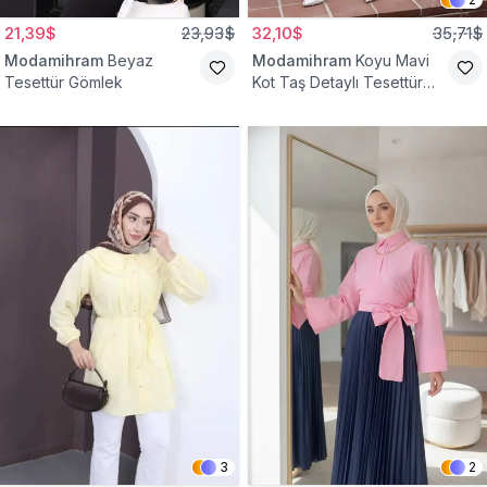
21,39$
23,93$
32,10$
35,71$
Modamihram
Beyaz
Modamihram
Koyu Mavi
Tesettür Gömlek
Kot Taş Detaylı Tesettür
Gömlek
3
2