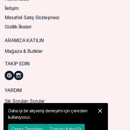
İletişim
Mesafeli Satış Sözleşmesi
Gizlilik İlkeleri
ARAMIZA KATILIN
Mağaza & Butikler
TAKIP EDIN
YARDIM
Sık Sorulan Sorular
Nasıl Sipariş Verebilirim?
Daha iyi bir alışveriş deneyimi için çerezleri
kullanıyoruz.
Kargo ve Teslimat
İade, İptal ve Değişim
Çerez Tercihleri
Tümünü Kabul Et