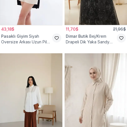
43,18$
11,70$
21,96$
Pasaklı Giyim
Siyah
Dimar Butik
Bej/Krem
Oversize Arkası Uzun Pileli
Drapeli Dik Yaka Sandy
Kollu Keten Gömlek Tunik
Bluz