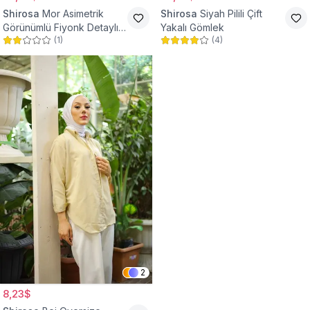
Shirosa
Mor Asimetrik
Shirosa
Siyah Pilili Çift
Görünümlü Fiyonk Detaylı
Yakalı Gömlek
(
1
)
(
4
)
Gömlek
2
8,23$