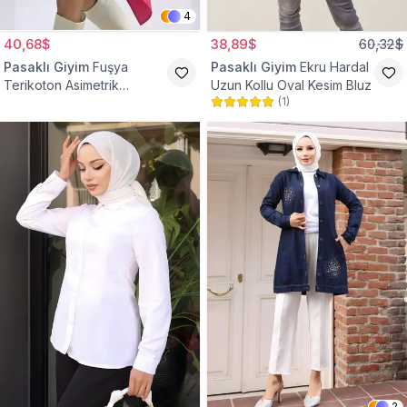
4
40,68$
38,89$
60,32$
Pasaklı Giyim
Fuşya
Pasaklı Giyim
Ekru Hardal
Terikoton Asimetrik
Uzun Kollu Oval Kesim Bluz
(
1
)
Gömlek Tunik
2