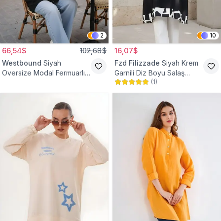
2
10
66,54$
102,68$
16,07$
Westbound
Siyah
Fzd Filizzade
Siyah Krem
Oversize Modal Fermuarlı
Garnili Diz Boyu Salaş
(
1
)
Sweat Tunik
Tunik