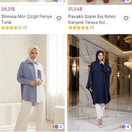
28,21$
51,04$
Shirosa
Mor Çizgili Penye
Pasaklı Giyim
Bej Keten
Tunik
Karışımlı Yarasa Kol
(
1
)
(
1
)
Tesettür Tunik
2
4