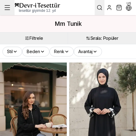
US
tesettür giyimde 12. yıl
Mm Tunik
Filtrele
Sırala: Popüler
Stil
Beden
Renk
Avantaj