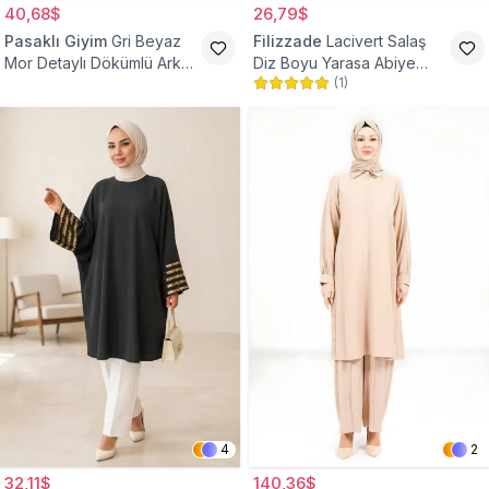
40,68$
26,79$
Pasaklı Giyim
Gri Beyaz
Filizzade
Lacivert Salaş
Mor Detaylı Dökümlü Arkası
Diz Boyu Yarasa Abiye
(
1
)
Uzun Gömlek Tunik
Tunik
4
2
32,11$
140,36$