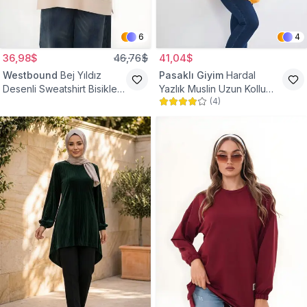
6
4
36,98$
46,76$
41,04$
Westbound
Bej Yıldız
Pasaklı Giyim
Hardal
Desenli Sweatshirt Bisiklet
Yazlık Muslin Uzun Kollu
(
4
)
Yaka Tesettür Tunik
Hakim Yaka Cepli Tesettür
Tunik