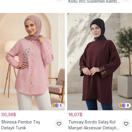
Kollu İnci Süslemeli Bambu
Keten Tunik
5
8
30,36$
16,07$
Shirosa
Pembe Taş
Tuncay
Bordo Salaş Kol
Detaylı Tunik
Manşet Aksesuar Detaylı