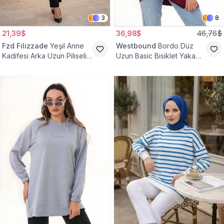
3
8
21,39$
36,98$
46,76$
Fzd Filizzade
Yeşil Anne
Westbound
Bordo Düz
Kadifesi Arka Uzun Piliseli
Uzun Basic Bisiklet Yaka
Lastik Kol Torba Tunik
Sweatshirt Tesettür Tunik