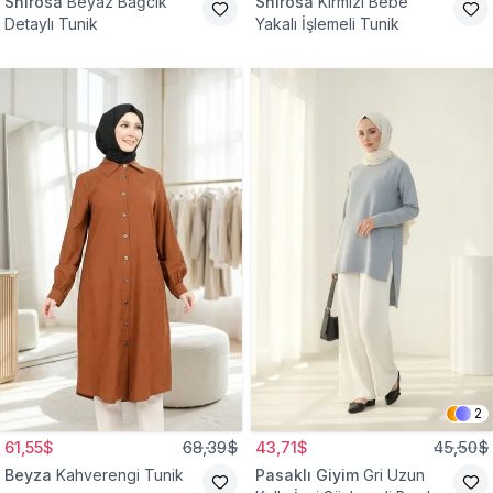
Shirosa
Beyaz Bağcık
Shirosa
Kırmızı Bebe
Detaylı Tunik
Yakalı İşlemeli Tunik
2
61,55$
68,39$
43,71$
45,50$
Beyza
Kahverengi Tunik
Pasaklı Giyim
Gri Uzun