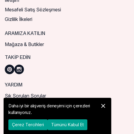
İletişim
Mesafeli Satış Sözleşmesi
Gizlilik İlkeleri
ARAMIZA KATILIN
Mağaza & Butikler
TAKIP EDIN
YARDIM
Sık Sorulan Sorular
Nasıl Sipariş Verebilirim?
Daha iyi bir alışveriş deneyimi için çerezleri
kullanıyoruz.
Kargo ve Teslimat
İade, İptal ve Değişim
Çerez Tercihleri
Tümünü Kabul Et