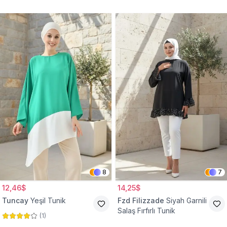
Tunik
8
7
12,46$
14,25$
Tuncay
Yeşil Tunik
Fzd Filizzade
Siyah Garnili
Salaş Fırfırlı Tunik
(
1
)