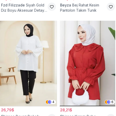
Fzd Filizzade
Siyah Gold
Beyza
Bej Rahat Kesim
Diz Boyu Aksesuar Detaylı
Pantolon Takım Tunik
Abiye Tunik
4
6
26,79$
28,21$