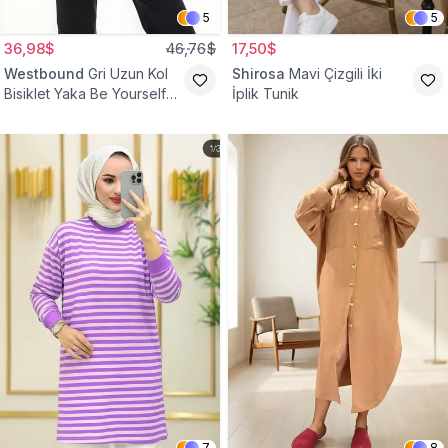
5
5
36,98$
46,76$
17,50$
Westbound
Gri Uzun Kol
Shirosa
Mavi Çizgili İki
Bisiklet Yaka Be Yourself
İplik Tunik
Sweatshirt Tunik
7
8