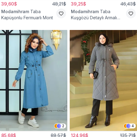
39,60$
48,21$
39,25$
46,43$
Modamihram
Taba
Modamihram
Taba
Kapüşonlu Fermuarlı Mont
Kuşgözü Detaylı Armalı
Mont
2
4
85,68$
88,57$
124,96$
135,71$