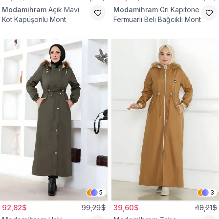
Modamihram
Açık Mavi
Modamihram
Gri Kapitone
Kot Kapüşonlu Mont
Fermuarlı Beli Bağcıklı Mont
5
3
92,82$
99,29$
39,60$
48,21$