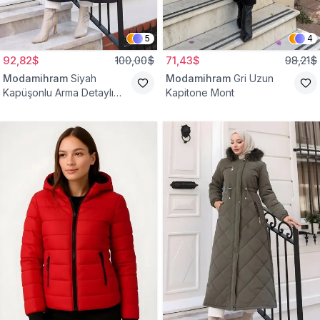
5
4
92,82$
100,00$
71,43$
98,21$
Modamihram
Siyah
Modamihram
Gri Uzun
Kapüşonlu Arma Detaylı
Kapitone Mont
Mont