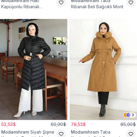
Modamihram
Haki
Modamihram
Taba
Kapüşonlu Ribanalı
Ribanalı Beli Bağcıklı Mont
Tesettür Mont
3
53,53$
60,00$
78,53$
85,00$
Modamihram
Siyah Şişme
Modamihram
Taba