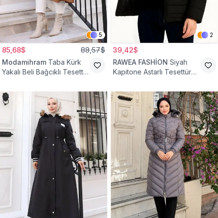
5
2
85,68$
88,57$
39,42$
Modamihram
Taba Kürk
RAWEA FASHİON
Siyah
Yakalı Beli Bağcıklı Tesettür
Kapitone Astarlı Tesettür
Mont
Mont