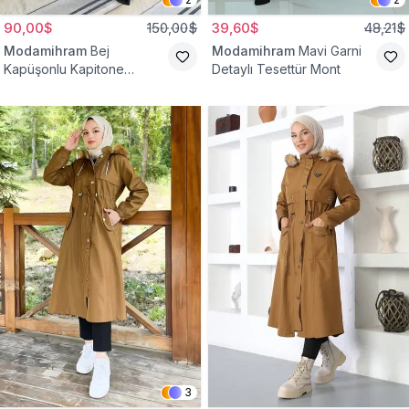
90,00$
150,00$
39,60$
48,21$
Modamihram
Bej
Modamihram
Mavi Garni
Kapüşonlu Kapitone
Detaylı Tesettür Mont
Kemerli Mont
3