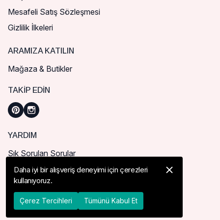
Mesafeli Satış Sözleşmesi
Gizlilik İlkeleri
ARAMIZA KATILIN
Mağaza & Butikler
TAKIP EDIN
YARDIM
Sık Sorulan Sorular
Nasıl Sipariş Verebilirim?
Daha iyi bir alışveriş deneyimi için çerezleri
kullanıyoruz.
Kargo ve Teslimat
İade, İptal ve Değişim
Çerez Tercihleri
Tümünü Kabul Et