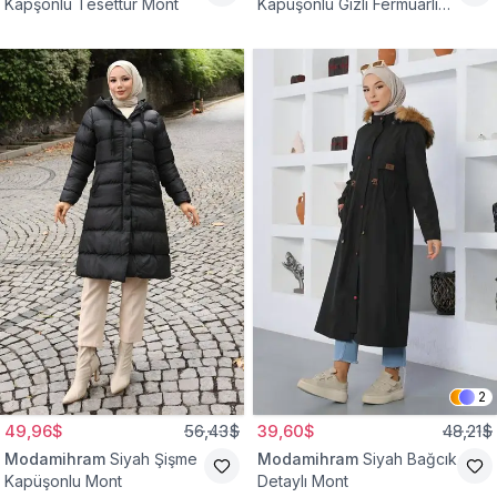
Kapşonlu Tesettür Mont
Kapüşonlu Gizli Fermuarlı
Mont
2
49,96$
56,43$
39,60$
48,21$
Modamihram
Siyah Şişme
Modamihram
Siyah Bağcık
Kapüşonlu Mont
Detaylı Mont