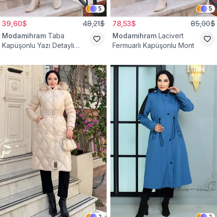
5
5
39,60$
48,21$
78,53$
85,00$
Modamihram
Taba
Modamihram
Lacivert
Kapüşonlu Yazı Detaylı
Fermuarlı Kapüşonlu Mont
Mont
2
2