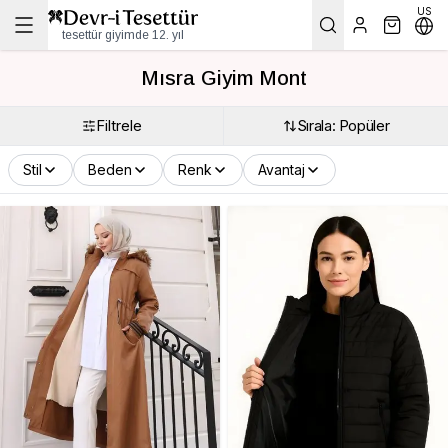
US
tesettür giyimde 12. yıl
Mısra Giyim Mont
Filtrele
Sırala: Popüler
Stil
Beden
Renk
Avantaj