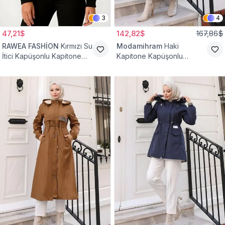
3
4
47,21$
142,82$
167,86$
RAWEA FASHİON
Kırmızı Su
Modamihram
Haki
İtici Kapüşonlu Kapitone
Kapitone Kapüşonlu
Astarlı Tesettür Mont
Fermuarlı Mont