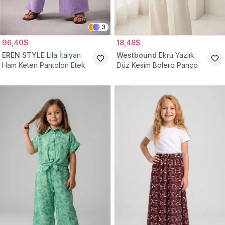
3
96,40$
18,48$
EREN STYLE
Lila İtalyan
Westbound
Ekru Yazlık
Ham Keten Pantolon Etek
Düz Kesim Bolero Panço