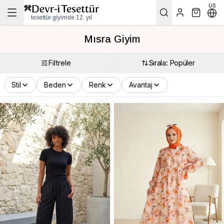
US
tesettür giyimde 12. yıl
Mısra Giyim
Filtrele
Sırala: Popüler
Stil
Beden
Renk
Avantaj