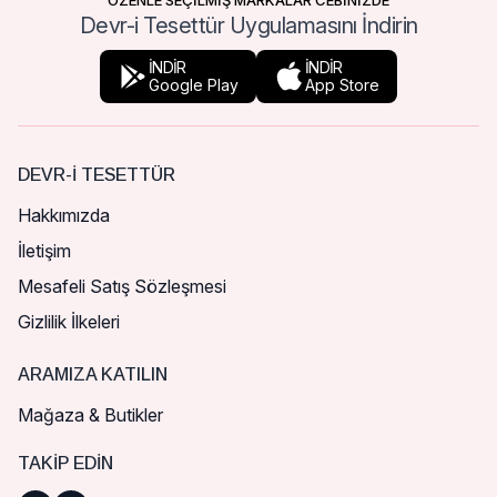
ÖZENLE SEÇİLMİŞ MARKALAR CEBİNİZDE
Devr-i Tesettür Uygulamasını İndirin
İNDİR
İNDİR
Google Play
App Store
DEVR-I TESETTÜR
Hakkımızda
İletişim
Mesafeli Satış Sözleşmesi
Gizlilik İlkeleri
ARAMIZA KATILIN
Mağaza & Butikler
TAKIP EDIN