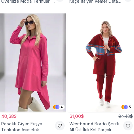
Oversize Modal Fermuarlı
Keçe İtalyan Kemer Detaylı
Sweat Tunik
Yelek
4
5
40,68$
61,00$
94,42$
Pasaklı Giyim
Fuşya
Westbound
Bordo Şeritli
Terikoton Asimetrik
Alt Üst İkili Kot Parçalı