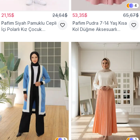
4
21,15$
24,64$
53,35$
65,67$
Pafim
Siyah Pamuklu Cepli
Pafim
Pudra 7-14 Yaş Kısa
İçi Polarlı Kız Çocuk
Kol Düğme Aksesuarlı
Eşofman Altı
Pamuk Kız Çocuk Elbise
2
2