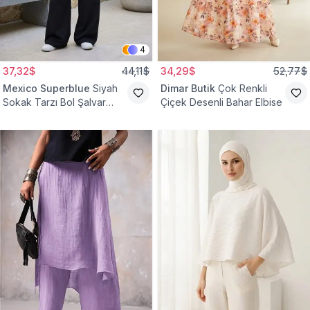
4
37,32$
44,11$
34,29$
52,77$
Mexico Superblue
Siyah
Dimar Butik
Çok Renkli
Sokak Tarzı Bol Şalvar
Çiçek Desenli Bahar Elbise
Pantolon