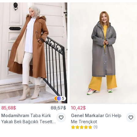
5
85,68$
88,57$
10,42$
Modamihram
Taba Kürk
Genel Markalar
Gri Help
Yakalı Beli Bağcıklı Tesettür
Me Trençkot
(
1
)
Mont