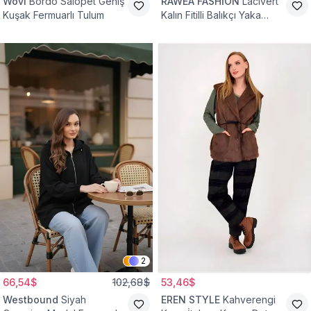
Wovi
Bordo Salopet Geniş
RAWEA FASHİON
Lacivert
Kuşak Fermuarlı Tulum
Kalın Fitilli Balıkçı Yaka
Pamuklu Triko Kazak
2
66,54$
102,68$
53,46$
Westbound
Siyah
EREN STYLE
Kahverengi