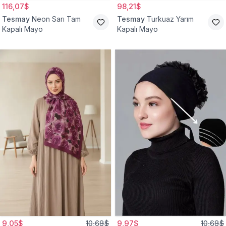
116,07$
98,21$
Tesmay
Neon Sarı Tam
Tesmay
Turkuaz Yarım
Kapalı Mayo
Kapalı Mayo
9,05$
10,68$
9,97$
10,68$