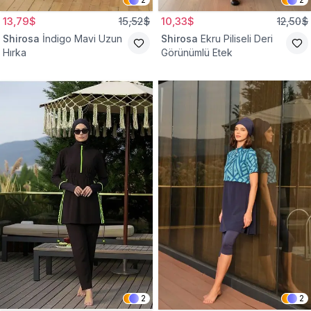
13,79$
15,52$
10,33$
12,50$
Shirosa
İndigo Mavi Uzun
Shirosa
Ekru Piliseli Deri
Hırka
Görünümlü Etek
2
2