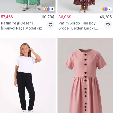
3
2
57,46$
69,78$
36,96$
49,28$
Pafim
Yeşil Desenli
Pafim
Bordo Tam Boy
İspanyol Paça Modal Kız
Brodeli Belden Lastikli
Çocuk Takım
Pamuk Kız Çocuk Etek