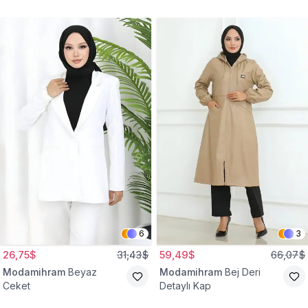
Gömlek Tunik
Eşofman Takım
6
3
26,75$
31,43$
59,49$
66,07$
Modamihram
Beyaz
Modamihram
Bej Deri
Ceket
Detaylı Kap