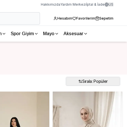
Hakkımızda
Yardım Merkezi
İptal & İade
US
Hesabım
Favorilerim
Sepetim
m
Spor Giyim
Mayo
Aksesuar
Sırala: Popüler