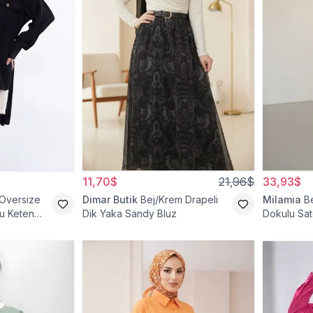
11,70$
21,96$
33,93$
 Oversize
Dimar Butik
Bej/Krem Drapeli
Milamia
B
lu Keten
Dik Yaka Sandy Bluz
Dokulu Sat