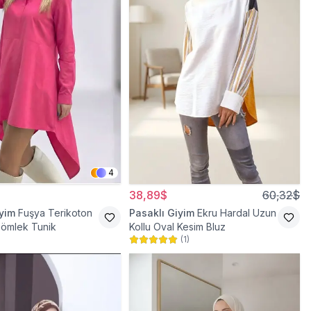
4
38,89$
60,32$
iyim
Fuşya Terikoton
Pasaklı Giyim
Ekru Hardal Uzun
Gömlek Tunik
Kollu Oval Kesim Bluz
(
1
)