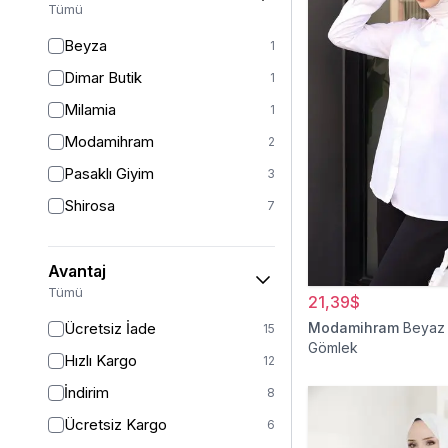
Tümü
Beyza
1
Dimar Butik
1
Milamia
1
Modamihram
2
Pasaklı Giyim
3
Shirosa
7
Avantaj
Tümü
21,39$
Ücretsiz İade
Modamihram
Beyaz 
15
Gömlek
Hızlı Kargo
12
İndirim
8
Ücretsiz Kargo
6