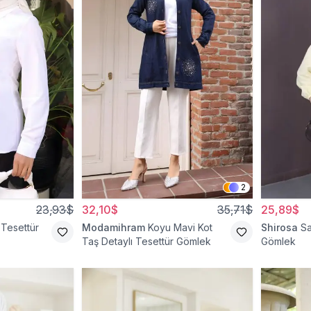
2
23,93$
32,10$
35,71$
25,89$
Tesettür
Modamihram
Koyu Mavi Kot
Shirosa
Sa
Taş Detaylı Tesettür Gömlek
Gömlek