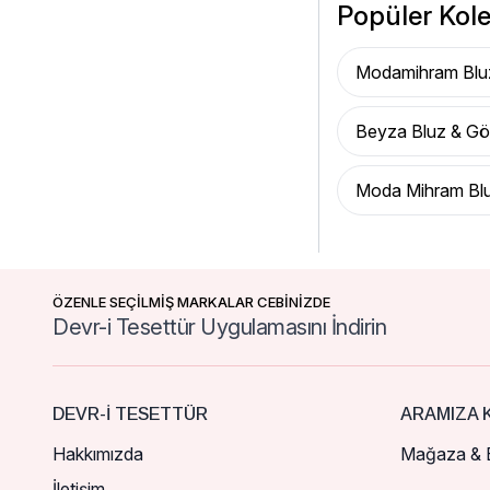
Popüler Kole
Modamihram Blu
Beyza Bluz & G
Moda Mihram Bl
ÖZENLE SEÇİLMİŞ MARKALAR CEBİNİZDE
Devr-i Tesettür Uygulamasını İndirin
DEVR-I TESETTÜR
ARAMIZA K
Hakkımızda
Mağaza & B
İletişim