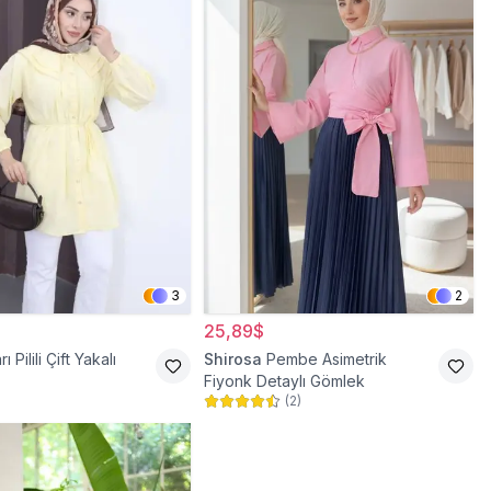
3
2
25,89$
rı Pilili Çift Yakalı
Shirosa
Pembe Asimetrik
Fiyonk Detaylı Gömlek
(
2
)