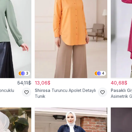
3
4
54,11$
13,06$
40,68$
Boncuklu
Shirosa
Turuncu Apolet Detaylı
Pasaklı G
Tunik
Asimetrik 