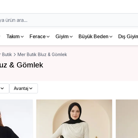
Takım
Ferace
Giyim
Büyük Beden
Dış Giyi
 Butik
Mer Butik Bluz & Gömlek
luz & Gömlek
Avantaj