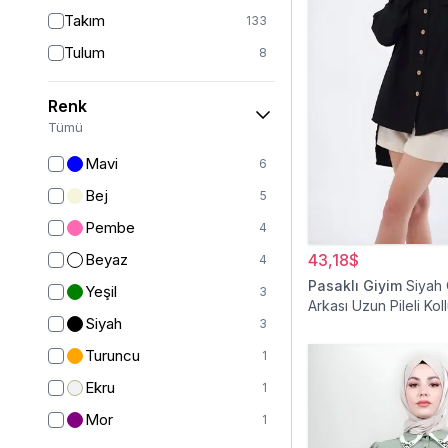
Takım
133
Tulum
8
Pantolon
148
Renk
Etek
19
Tümü
Pantolon Etek
2
Mavi
6
Bluz & Gömlek
15
Bej
5
Kazak
7
Pembe
4
Eşofman
67
Beyaz
43,18$
4
Şal
6
Pasaklı Giyim
Siyah
Yeşil
3
Arkası Uzun Pileli Kol
Bone
15
Siyah
3
Gömlek Tunik
Ferace
126
Turuncu
1
Kap & Pardesü
23
Ekru
1
Trençkot
32
Mor
1
Hırka
4