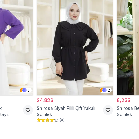
2
2
24,82$
8,23$
k
Shirosa
Siyah Pilili Çift Yakalı
Shirosa
Be
aylı
Gömlek
Gömlek
(
4
)