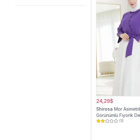
24,29$
Shirosa
Mor Asimetri
Görünümlü Fiyonk Det
(
1
)
Gömlek