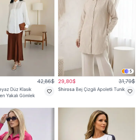
5
42,86$
29,80$
31,79$
eyaz Düz Klasik
Shirosa
Bej Çizgili Apoletli Tunik
en Yakalı Gömlek