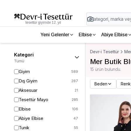
tesettür giyimde 12. yıl
Yeni Gelenler
Elbise
Abiye Elbise
Devr-i Tesettür
Mer
Kategori
Mer Butik B
Tümü
15 ürün bulundu.
Giyim
589
Dış Giyim
287
Beden
Renk
Aksesuar
21
Tesettür Mayo
285
Elbise
106
Abiye Elbise
47
Tunik
55