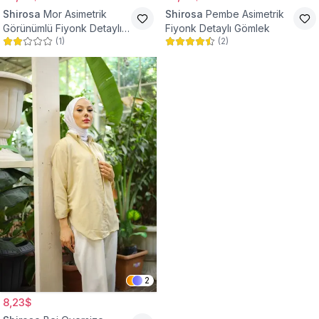
Shirosa
Mor Asimetrik
Shirosa
Pembe Asimetrik
Görünümlü Fiyonk Detaylı
Fiyonk Detaylı Gömlek
(
1
)
(
2
)
Gömlek
2
8,23$