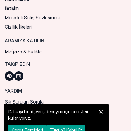
İletişim
Mesafeli Satış Sözleşmesi
Gizlilik İlkeleri
ARAMIZA KATILIN
Mağaza & Butikler
TAKIP EDIN
YARDIM
Sık Sorulan Sorular
Nasıl Sipariş Verebilirim?
Daha iyi bir alışveriş deneyimi için çerezleri
kullanıyoruz.
Kargo ve Teslimat
İade, İptal ve Değişim
Çerez Tercihleri
Tümünü Kabul Et