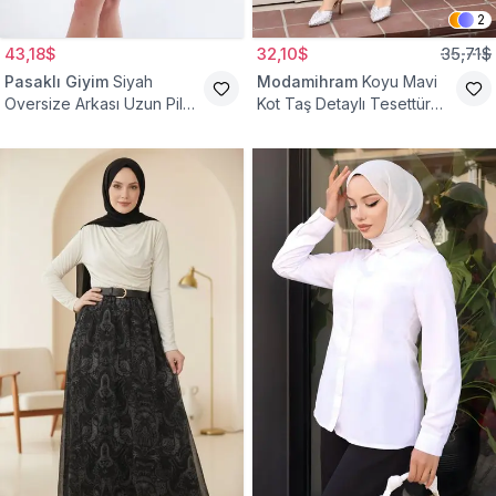
2
43,18$
32,10$
35,71$
Pasaklı Giyim
Siyah
Modamihram
Koyu Mavi
Oversize Arkası Uzun Pileli
Kot Taş Detaylı Tesettür
Kollu Keten Gömlek Tunik
Gömlek