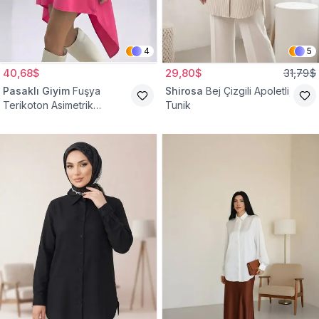
4
5
40,68$
29,80$
31,79$
Pasaklı Giyim
Fuşya
Shirosa
Bej Çizgili Apoletli
Terikoton Asimetrik
Tunik
Gömlek Tunik