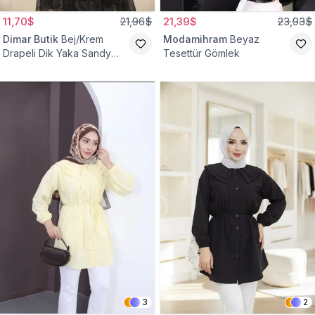
11,70$
21,96$
21,39$
23,93$
Dimar Butik
Bej/Krem
Modamihram
Beyaz
Drapeli Dik Yaka Sandy
Tesettür Gömlek
Bluz
3
2