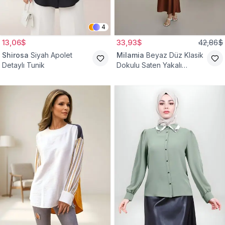
4
13,06$
33,93$
42,86$
Shirosa
Siyah Apolet
Milamia
Beyaz Düz Klasik
Detaylı Tunik
Dokulu Saten Yakalı
Gömlek