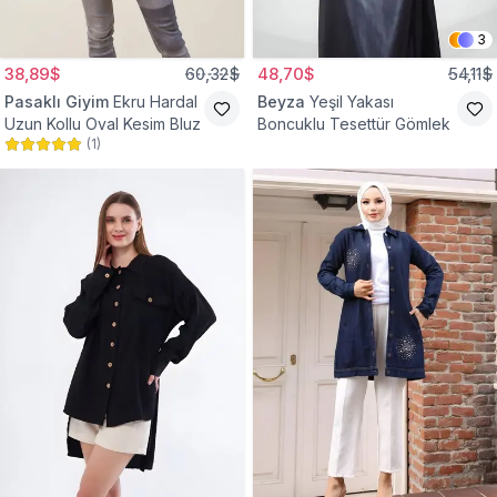
3
38,89$
60,32$
48,70$
54,11$
Pasaklı Giyim
Ekru Hardal
Beyza
Yeşil Yakası
Uzun Kollu Oval Kesim Bluz
Boncuklu Tesettür Gömlek
(
1
)