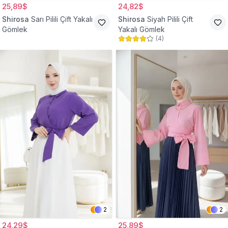
25,89$
24,82$
Shirosa
Sarı Pilili Çift Yakalı
Shirosa
Siyah Pilili Çift
Gömlek
Yakalı Gömlek
(
4
)
2
2
24,29$
25,89$