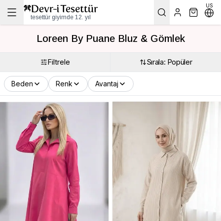
US
tesettür giyimde 12. yıl
Loreen By Puane Bluz & Gömlek
Filtrele
Sırala: Popüler
Beden
Renk
Avantaj