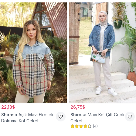
22,13$
26,75$
Shirosa
Açık Mavi Ekoseli
Shirosa
Mavi Kot Çift Cepli
Dokuma Kot Ceket
Ceket
(
4
)