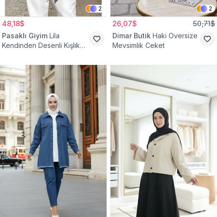
2
2
48,18$
26,07$
50,71$
Pasaklı Giyim
Lila
Dimar Butik
Haki Oversize
Kendinden Desenli Kışlık
Mevsimlik Ceket
Astarlı Tek Düğmeli
Tesettür Ceket