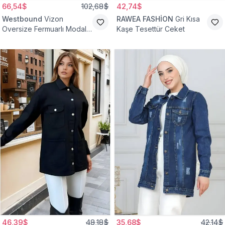
66,54$
102,68$
42,74$
Westbound
Vizon
RAWEA FASHİON
Gri Kısa
Oversize Fermuarlı Modal
Kaşe Tesettür Ceket
Sweat Ceket
46,39$
48,18$
35,68$
42,14$