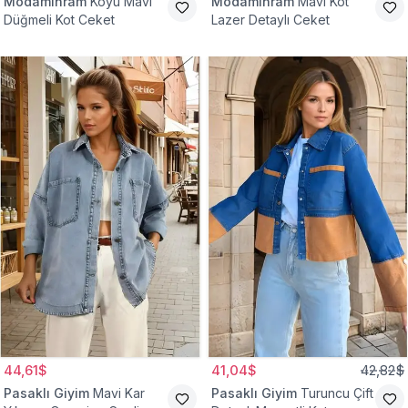
Modamihram
Koyu Mavi
Modamihram
Mavi Kot
Düğmeli Kot Ceket
Lazer Detaylı Ceket
44,61$
41,04$
42,82$
Pasaklı Giyim
Mavi Kar
Pasaklı Giyim
Turuncu Çift