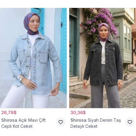
Ceket
26,79$
30,36$
Shirosa
Açık Mavi Çift
Shirosa
Siyah Denim Taş
Cepli Kot Ceket
Detaylı Ceket