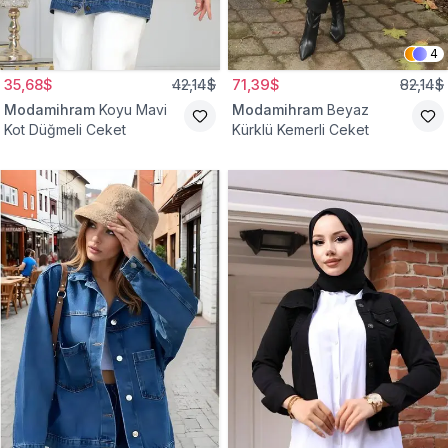
4
35,68$
42,14$
71,39$
82,14$
Modamihram
Koyu Mavi
Modamihram
Beyaz
Kot Düğmeli Ceket
Kürklü Kemerli Ceket