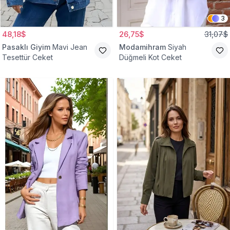
3
48,18$
26,75$
31,07$
Pasaklı Giyim
Mavi Jean
Modamihram
Siyah
Tesettür Ceket
Düğmeli Kot Ceket