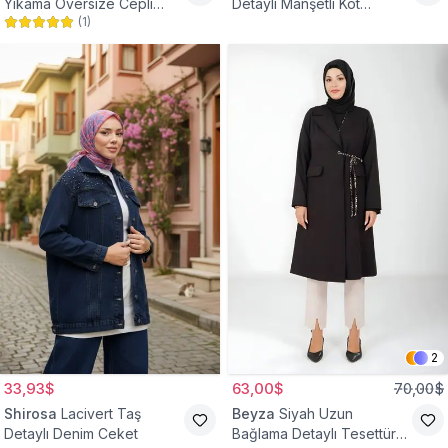
Yıkama Oversize Cepli
Detaylı Manşetli Kot
(
1
)
Düğmeli Tesettür Gömlek
Tesettür Ceket
Ceket
2
33,93$
63,00$
70,00$
Shirosa
Lacivert Taş
Beyza
Siyah Uzun
Detaylı Denim Ceket
Bağlama Detaylı Tesettür