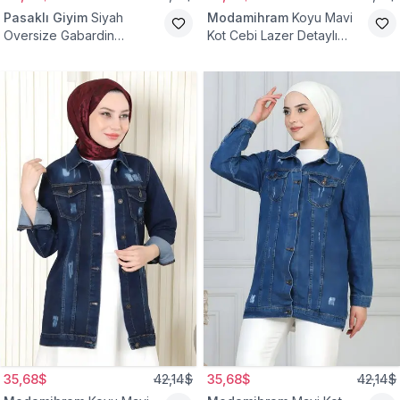
Pasaklı Giyim
Siyah
Modamihram
Koyu Mavi
Oversize Gabardin
Kot Cebi Lazer Detaylı
Tesettür Ceket
Ceket
35,68$
42,14$
35,68$
42,14$