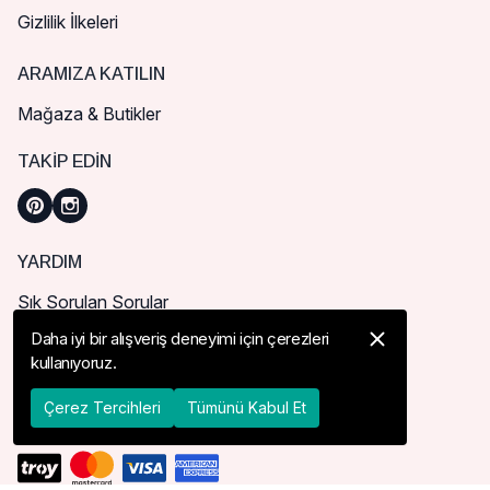
Gizlilik İlkeleri
ARAMIZA KATILIN
Mağaza & Butikler
TAKIP EDIN
YARDIM
Sık Sorulan Sorular
Nasıl Sipariş Verebilirim?
Daha iyi bir alışveriş deneyimi için çerezleri
kullanıyoruz.
Kargo ve Teslimat
İade, İptal ve Değişim
Çerez Tercihleri
Tümünü Kabul Et