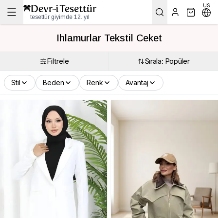
US
tesettür giyimde 12. yıl
Ihlamurlar Tekstil Ceket
Filtrele
Sırala: Popüler
Stil
Beden
Renk
Avantaj