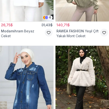
6
26,75$
31,43$
140,71$
Modamihram
Beyaz
RAWEA FASHİON
Yeşil Çift
Ceket
Yakalı Mont Ceket