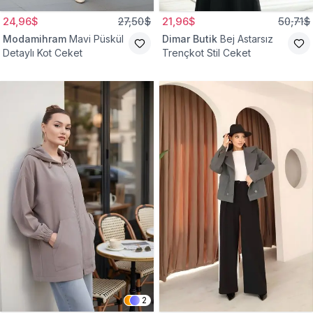
24,96$
27,50$
21,96$
50,71$
Modamihram
Mavi Püskül
Dimar Butik
Bej Astarsız
Detaylı Kot Ceket
Trençkot Stil Ceket
2