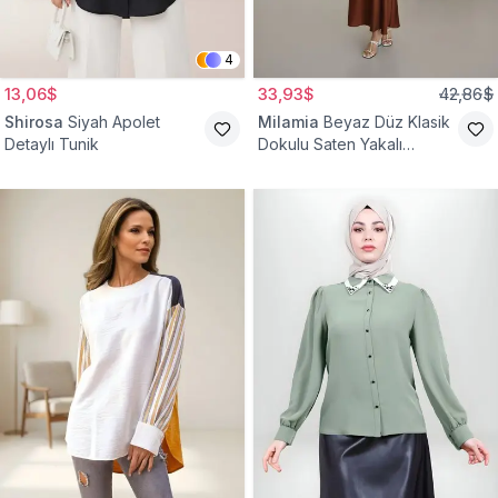
4
13,06$
33,93$
42,86$
Shirosa
Siyah Apolet
Milamia
Beyaz Düz Klasik
Detaylı Tunik
Dokulu Saten Yakalı
Gömlek