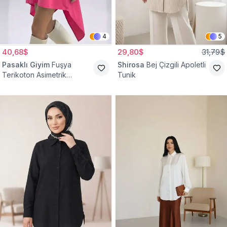
4
5
40,68$
29,80$
31,79$
Pasaklı Giyim
Fuşya
Shirosa
Bej Çizgili Apoletli
Terikoton Asimetrik
Tunik
Gömlek Tunik