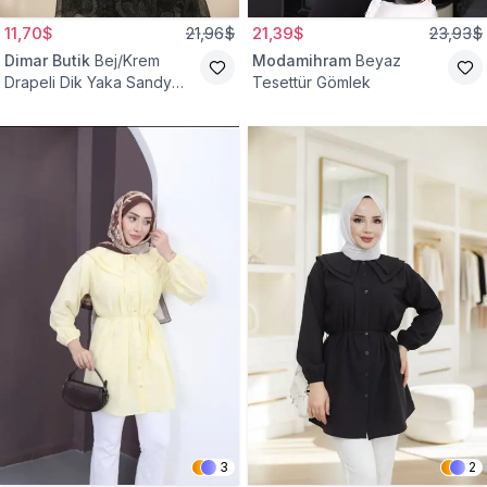
11,70$
21,96$
21,39$
23,93$
Dimar Butik
Bej/Krem
Modamihram
Beyaz
Drapeli Dik Yaka Sandy
Tesettür Gömlek
Bluz
3
2