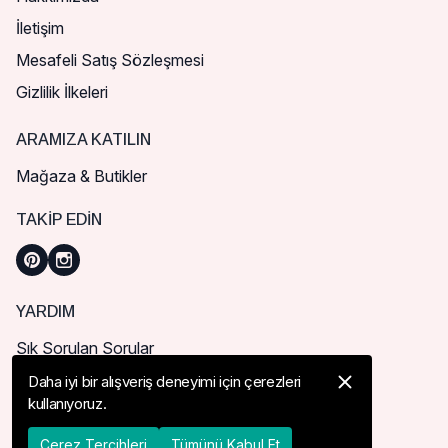
İletişim
Mesafeli Satış Sözleşmesi
Gizlilik İlkeleri
ARAMIZA KATILIN
Mağaza & Butikler
TAKIP EDIN
YARDIM
Sık Sorulan Sorular
Nasıl Sipariş Verebilirim?
Daha iyi bir alışveriş deneyimi için çerezleri
kullanıyoruz.
Kargo ve Teslimat
İade, İptal ve Değişim
Çerez Tercihleri
Tümünü Kabul Et