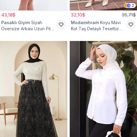
2
43,18$
32,10$
35,71$
Pasaklı Giyim
Siyah
Modamihram
Koyu Mavi
Oversize Arkası Uzun Pileli
Kot Taş Detaylı Tesettür
Kollu Keten Gömlek Tunik
Gömlek