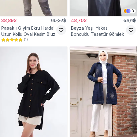
3
38,89$
60,32$
48,70$
54,11$
Pasaklı Giyim
Ekru Hardal
Beyza
Yeşil Yakası
Uzun Kollu Oval Kesim Bluz
Boncuklu Tesettür Gömlek
(
1
)