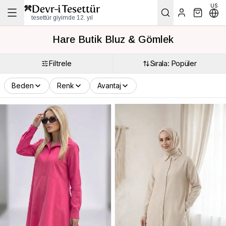
US
tesettür giyimde 12. yıl
Hare Butik Bluz & Gömlek
Filtrele
Sırala: Popüler
Beden
Renk
Avantaj