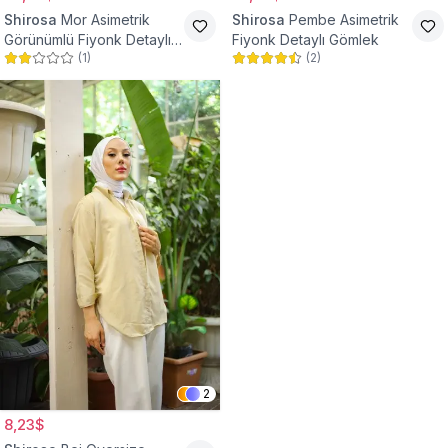
Shirosa
Mor Asimetrik
Shirosa
Pembe Asimetrik
Görünümlü Fiyonk Detaylı
Fiyonk Detaylı Gömlek
(
1
)
(
2
)
Gömlek
2
8,23$