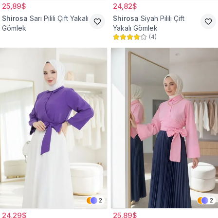
25,89$
24,82$
Shirosa
Sarı Pilili Çift Yakalı
Shirosa
Siyah Pilili Çift
Gömlek
Yakalı Gömlek
(
4
)
2
2
24,29$
25,89$