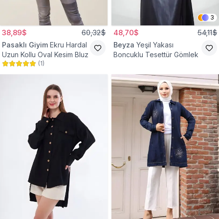
3
38,89$
60,32$
48,70$
54,11$
Pasaklı Giyim
Ekru Hardal
Beyza
Yeşil Yakası
Uzun Kollu Oval Kesim Bluz
Boncuklu Tesettür Gömlek
(
1
)