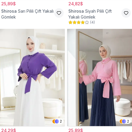
25,89$
24,82$
Shirosa
Sarı Pilili Çift Yakalı
Shirosa
Siyah Pilili Çift
Gömlek
Yakalı Gömlek
(
4
)
2
2
24,29$
25,89$