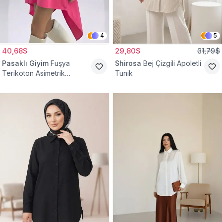
4
5
40,68$
29,80$
31,79$
Pasaklı Giyim
Fuşya
Shirosa
Bej Çizgili Apoletli
Terikoton Asimetrik
Tunik
Gömlek Tunik