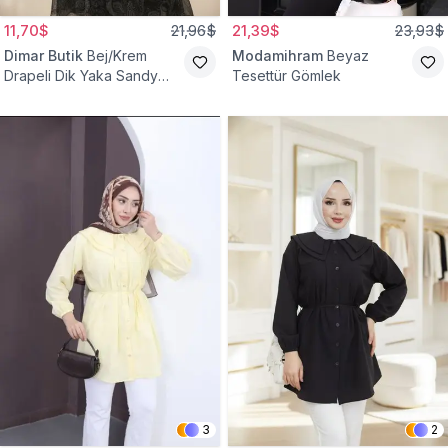
11,70$
21,96$
21,39$
23,93$
Dimar Butik
Bej/Krem
Modamihram
Beyaz
Drapeli Dik Yaka Sandy
Tesettür Gömlek
Bluz
3
2