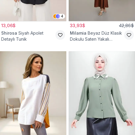
4
13,06$
33,93$
42,86$
Shirosa
Siyah Apolet
Milamia
Beyaz Düz Klasik
Detaylı Tunik
Dokulu Saten Yakalı
Gömlek