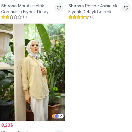
Shirosa
Mor Asimetrik
Shirosa
Pembe Asimetrik
Görünümlü Fiyonk Detaylı
Fiyonk Detaylı Gömlek
(
1
)
(
2
)
Gömlek
2
8,23$