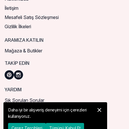
İletişim
Mesafeli Satış Sözleşmesi
Gizlilik İlkeleri
ARAMIZA KATILIN
Mağaza & Butikler
TAKIP EDIN
YARDIM
Sık Sorulan Sorular
Nasıl Sipariş Verebilirim?
Daha iyi bir alışveriş deneyimi için çerezleri
kullanıyoruz.
Kargo ve Teslimat
İade, İptal ve Değişim
Çerez Tercihleri
Tümünü Kabul Et