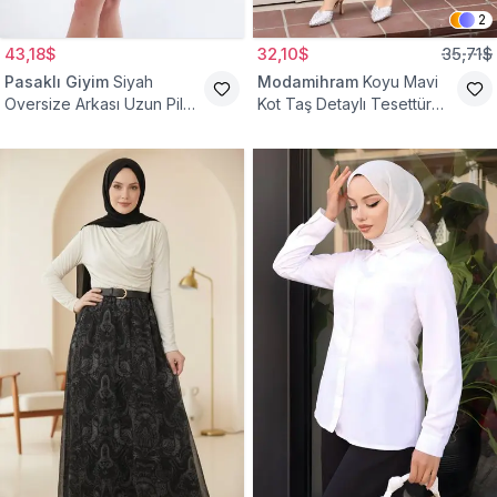
2
43,18$
32,10$
35,71$
Pasaklı Giyim
Siyah
Modamihram
Koyu Mavi
Oversize Arkası Uzun Pileli
Kot Taş Detaylı Tesettür
Kollu Keten Gömlek Tunik
Gömlek