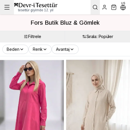
US
tesettür giyimde 12. yıl
Fors Butik Bluz & Gömlek
Filtrele
Sırala: Popüler
Beden
Renk
Avantaj