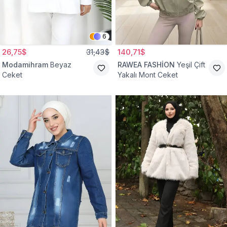
6
26,75$
31,43$
140,71$
Modamihram
Beyaz
RAWEA FASHİON
Yeşil Çift
Ceket
Yakalı Mont Ceket