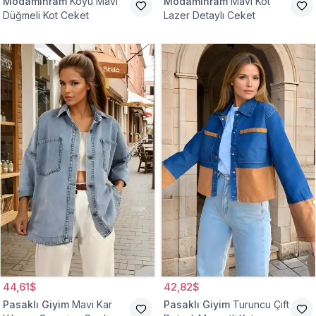
Modamihram
Koyu Mavi
Modamihram
Mavi Kot
Düğmeli Kot Ceket
Lazer Detaylı Ceket
44,61$
42,82$
Pasaklı Giyim
Mavi Kar
Pasaklı Giyim
Turuncu Çift