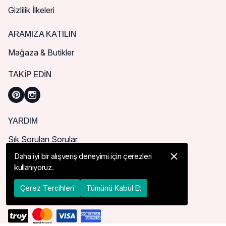
Gizlilik İlkeleri
ARAMIZA KATILIN
Mağaza & Butikler
TAKIP EDIN
YARDIM
Sık Sorulan Sorular
Nasıl Sipariş Verebilirim?
Daha iyi bir alışveriş deneyimi için çerezleri
kullanıyoruz.
Kargo ve Teslimat
İade, İptal ve Değişim
Çerez Tercihleri
Tümünü Kabul Et