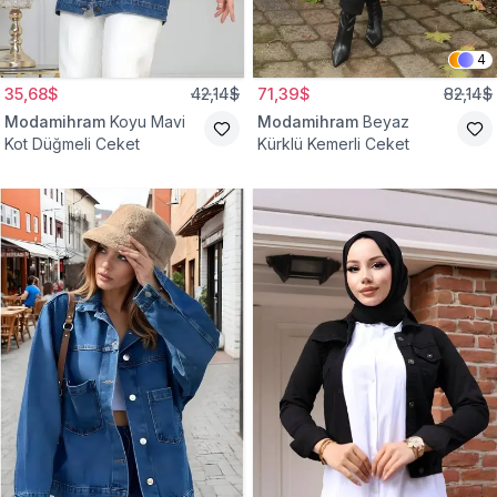
4
35,68$
42,14$
71,39$
82,14$
Modamihram
Koyu Mavi
Modamihram
Beyaz
Kot Düğmeli Ceket
Kürklü Kemerli Ceket