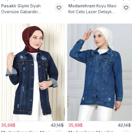
Pasaklı Giyim
Siyah
Modamihram
Koyu Mavi
Oversize Gabardin
Kot Cebi Lazer Detaylı
Tesettür Ceket
Ceket
35,68$
42,14$
35,68$
42,14$