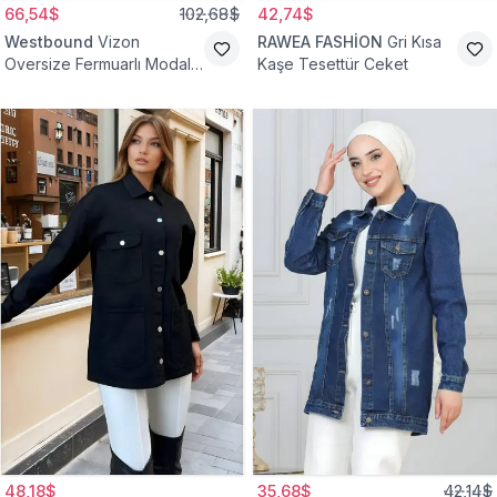
66,54$
102,68$
42,74$
Westbound
Vizon
RAWEA FASHİON
Gri Kısa
Oversize Fermuarlı Modal
Kaşe Tesettür Ceket
Sweat Ceket
48,18$
35,68$
42,14$