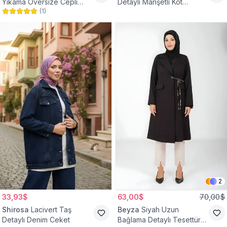
Yıkama Oversize Cepli
Detaylı Manşetli Kot
(
1
)
Düğmeli Tesettür Gömlek
Tesettür Ceket
Ceket
2
33,93$
63,00$
70,00$
Shirosa
Lacivert Taş
Beyza
Siyah Uzun
Detaylı Denim Ceket
Bağlama Detaylı Tesettür