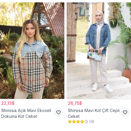
22,13$
26,75$
Shirosa
Açık Mavi Ekoseli
Shirosa
Mavi Kot Çift Cepli
Dokuma Kot Ceket
Ceket
(
4
)