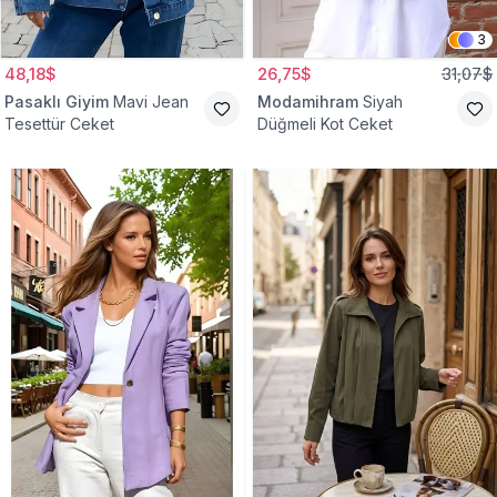
3
48,18$
26,75$
31,07$
Pasaklı Giyim
Mavi Jean
Modamihram
Siyah
Tesettür Ceket
Düğmeli Kot Ceket