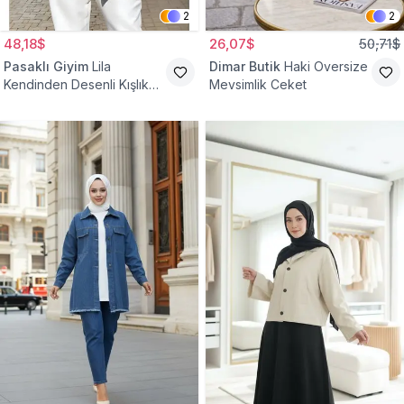
2
2
48,18$
26,07$
50,71$
Pasaklı Giyim
Lila
Dimar Butik
Haki Oversize
Kendinden Desenli Kışlık
Mevsimlik Ceket
Astarlı Tek Düğmeli
Tesettür Ceket