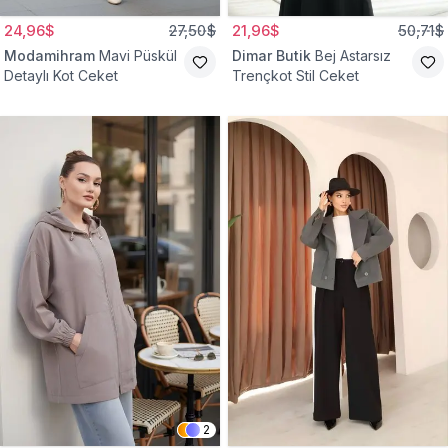
24,96$
27,50$
21,96$
50,71$
Modamihram
Mavi Püskül
Dimar Butik
Bej Astarsız
Detaylı Kot Ceket
Trençkot Stil Ceket
2