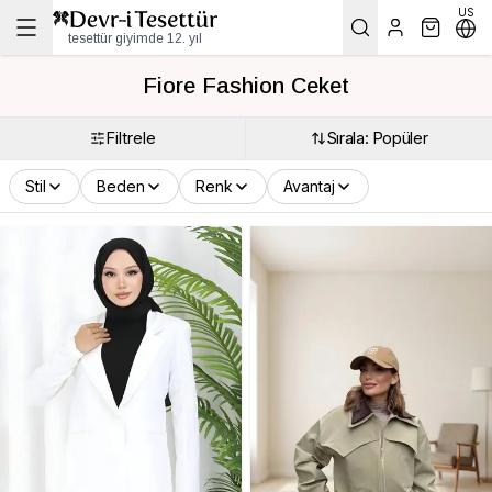
US
tesettür giyimde 12. yıl
Fiore Fashion Ceket
Filtrele
Sırala: Popüler
Stil
Beden
Renk
Avantaj