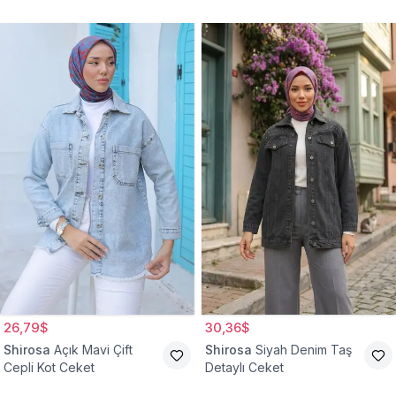
Ceket
26,79$
30,36$
Shirosa
Açık Mavi Çift
Shirosa
Siyah Denim Taş
Cepli Kot Ceket
Detaylı Ceket