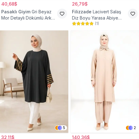
40,68$
26,79$
Pasaklı Giyim
Gri Beyaz
Filizzade
Lacivert Salaş
Mor Detaylı Dökümlü Arkası
Diz Boyu Yarasa Abiye
(
1
)
Uzun Gömlek Tunik
Tunik
5
2
32,11$
140,36$