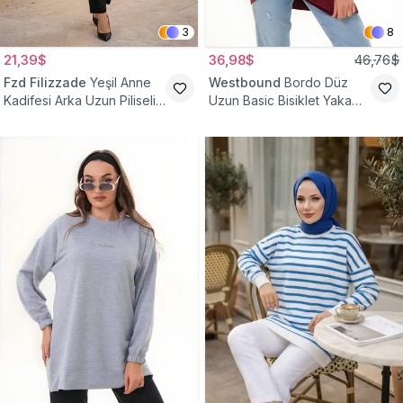
3
8
21,39$
36,98$
46,76$
Fzd Filizzade
Yeşil Anne
Westbound
Bordo Düz
Kadifesi Arka Uzun Piliseli
Uzun Basic Bisiklet Yaka
Lastik Kol Torba Tunik
Sweatshirt Tesettür Tunik