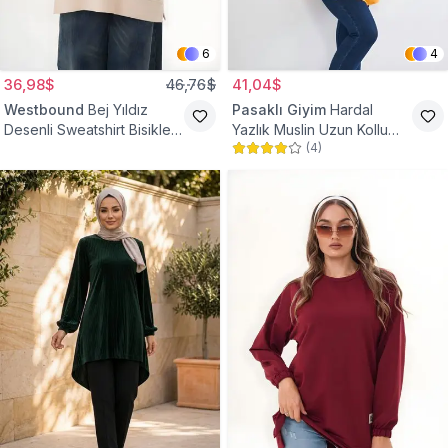
6
4
36,98$
46,76$
41,04$
Westbound
Bej Yıldız
Pasaklı Giyim
Hardal
Desenli Sweatshirt Bisiklet
Yazlık Muslin Uzun Kollu
(
4
)
Yaka Tesettür Tunik
Hakim Yaka Cepli Tesettür
Tunik