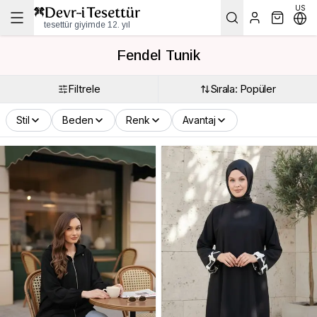
US
tesettür giyimde 12. yıl
Fendel Tunik
Filtrele
Sırala: Popüler
Stil
Beden
Renk
Avantaj