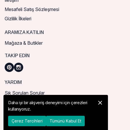
İletişim
Mesafeli Satış Sözleşmesi
Gizlilik İlkeleri
ARAMIZA KATILIN
Mağaza & Butikler
TAKIP EDIN
YARDIM
Sık Sorulan Sorular
Nasıl Sipariş Verebilirim?
Daha iyi bir alışveriş deneyimi için çerezleri
kullanıyoruz.
Kargo ve Teslimat
İade, İptal ve Değişim
Çerez Tercihleri
Tümünü Kabul Et