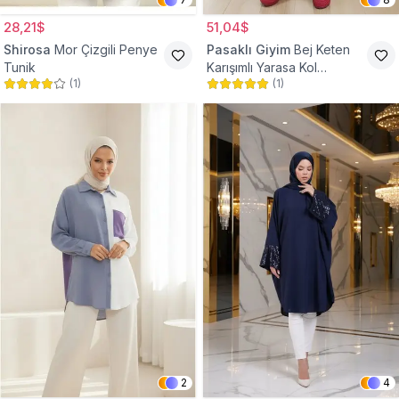
28,21$
51,04$
Shirosa
Mor Çizgili Penye
Pasaklı Giyim
Bej Keten
Tunik
Karışımlı Yarasa Kol
(
1
)
(
1
)
Tesettür Tunik
2
4