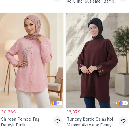
Kollu İnci Süslemeli Bambu
Keten Tunik
5
8
30,36$
16,07$
Shirosa
Pembe Taş
Tuncay
Bordo Salaş Kol
Detaylı Tunik
Manşet Aksesuar Detaylı