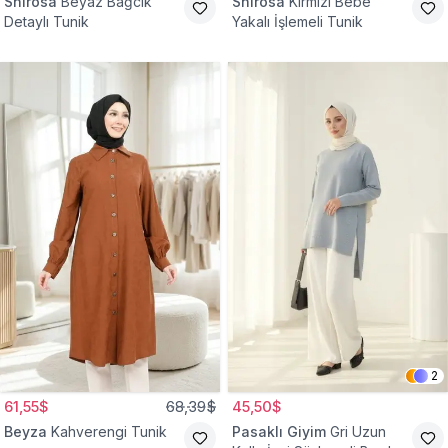
Shirosa
Beyaz Bağcık
Shirosa
Kırmızı Bebe
Detaylı Tunik
Yakalı İşlemeli Tunik
2
61,55$
68,39$
45,50$
Beyza
Kahverengi Tunik
Pasaklı Giyim
Gri Uzun