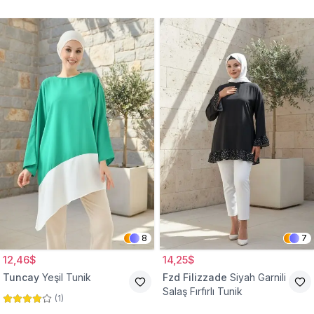
Tunik
8
7
12,46$
14,25$
Tuncay
Yeşil Tunik
Fzd Filizzade
Siyah Garnili
Salaş Fırfırlı Tunik
(
1
)