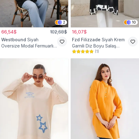
2
10
66,54$
102,68$
16,07$
Westbound
Siyah
Fzd Filizzade
Siyah Krem
Oversize Modal Fermuarlı
Garnili Diz Boyu Salaş
(
1
)
Sweat Tunik
Tunik