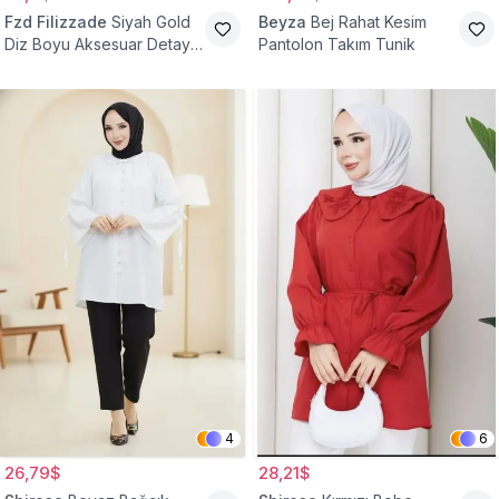
Fzd Filizzade
Siyah Gold
Beyza
Bej Rahat Kesim
Diz Boyu Aksesuar Detaylı
Pantolon Takım Tunik
Abiye Tunik
4
6
26,79$
28,21$