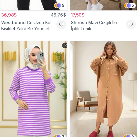
5
5
36,98$
46,76$
17,50$
Westbound
Gri Uzun Kol
Shirosa
Mavi Çizgili İki
Bisiklet Yaka Be Yourself
İplik Tunik
Sweatshirt Tunik
7
8