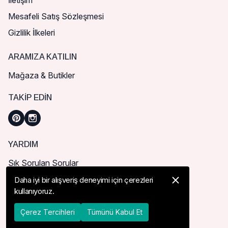
İletişim
Mesafeli Satış Sözleşmesi
Gizlilik İlkeleri
ARAMIZA KATILIN
Mağaza & Butikler
TAKIP EDIN
YARDIM
Sık Sorulan Sorular
Nasıl Sipariş Verebilirim?
Daha iyi bir alışveriş deneyimi için çerezleri
kullanıyoruz.
Kargo ve Teslimat
İade, İptal ve Değişim
Çerez Tercihleri
Tümünü Kabul Et