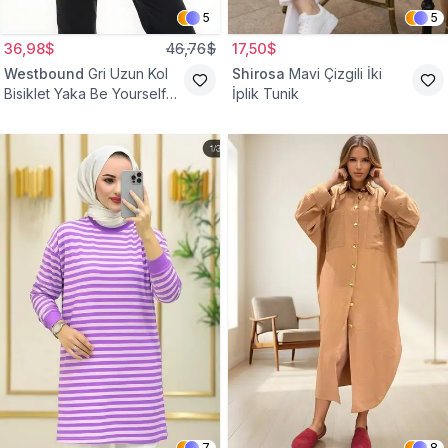
5
5
36,98$
46,76$
17,50$
Westbound
Gri Uzun Kol
Shirosa
Mavi Çizgili İki
Bisiklet Yaka Be Yourself
İplik Tunik
Sweatshirt Tunik
7
8