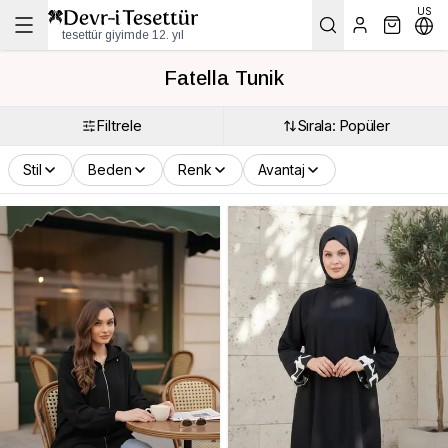
US
tesettür giyimde 12. yıl
Fatella Tunik
Filtrele
Sırala: Popüler
Stil
Beden
Renk
Avantaj