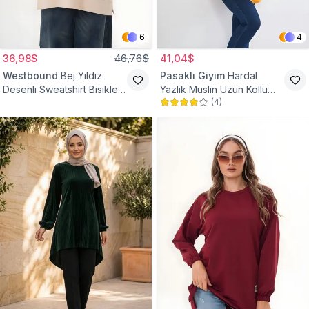
6
4
36,98$
46,76$
41,04$
Westbound
Bej Yıldız
Pasaklı Giyim
Hardal
Desenli Sweatshirt Bisiklet
Yazlık Muslin Uzun Kollu
(
4
)
Yaka Tesettür Tunik
Hakim Yaka Cepli Tesettür
Tunik