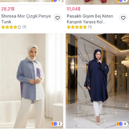
28,21$
51,04$
Shirosa
Mor Çizgili Penye
Pasaklı Giyim
Bej Keten
Tunik
Karışımlı Yarasa Kol
(
1
)
(
1
)
Tesettür Tunik
2
4