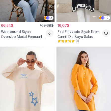
2
10
66,54$
102,68$
16,07$
Westbound
Siyah
Fzd Filizzade
Siyah Krem
Oversize Modal Fermuarlı
Garnili Diz Boyu Salaş
(
1
)
Sweat Tunik
Tunik