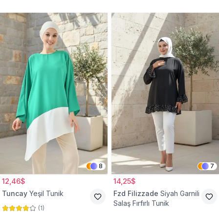
Tunik
8
7
12,46$
14,25$
Tuncay
Yeşil Tunik
Fzd Filizzade
Siyah Garnili
Salaş Fırfırlı Tunik
(
1
)