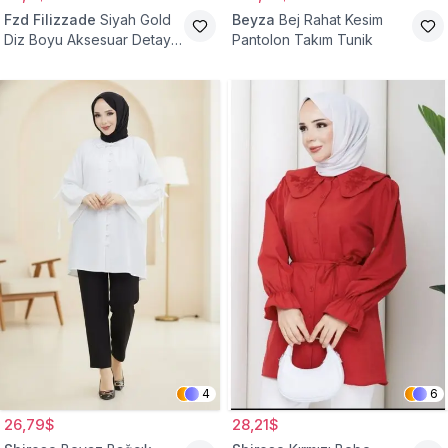
Fzd Filizzade
Siyah Gold
Beyza
Bej Rahat Kesim
Diz Boyu Aksesuar Detaylı
Pantolon Takım Tunik
Abiye Tunik
4
6
26,79$
28,21$