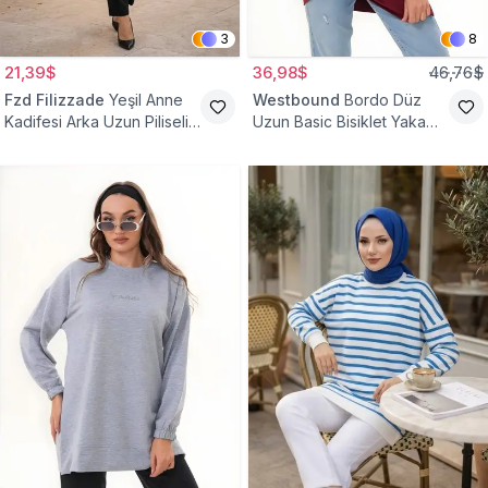
3
8
21,39$
36,98$
46,76$
Fzd Filizzade
Yeşil Anne
Westbound
Bordo Düz
Kadifesi Arka Uzun Piliseli
Uzun Basic Bisiklet Yaka
Lastik Kol Torba Tunik
Sweatshirt Tesettür Tunik