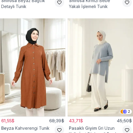
Shirosa
Beyaz Bağcık
Shirosa
Kırmızı Bebe
Detaylı Tunik
Yakalı İşlemeli Tunik
2
61,55$
68,39$
43,71$
45,50$
Beyza
Kahverengi Tunik
Pasaklı Giyim
Gri Uzun