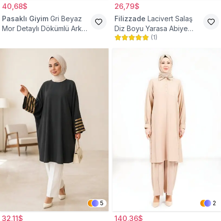
40,68$
26,79$
Pasaklı Giyim
Gri Beyaz
Filizzade
Lacivert Salaş
Mor Detaylı Dökümlü Arkası
Diz Boyu Yarasa Abiye
(
1
)
Uzun Gömlek Tunik
Tunik
5
2
32,11$
140,36$