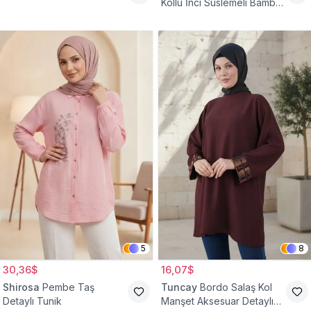
Kollu İnci Süslemeli Bambu
Keten Tunik
5
8
30,36$
16,07$
Shirosa
Pembe Taş
Tuncay
Bordo Salaş Kol
Detaylı Tunik
Manşet Aksesuar Detaylı