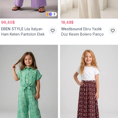
3
96,40$
18,48$
EREN STYLE
Lila İtalyan
Westbound
Ekru Yazlık
Ham Keten Pantolon Etek
Düz Kesim Bolero Panço