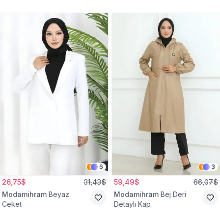
Gömlek Tunik
Eşofman Takım
6
3
26,75$
31,43$
59,49$
66,07$
Modamihram
Beyaz
Modamihram
Bej Deri
Ceket
Detaylı Kap