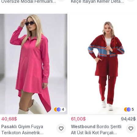
Oversize Modal Fermuarlı
Keçe İtalyan Kemer Detaylı
Sweat Tunik
Yelek
4
5
40,68$
61,00$
94,42$
Pasaklı Giyim
Fuşya
Westbound
Bordo Şeritli
Terikoton Asimetrik
Alt Üst İkili Kot Parçalı