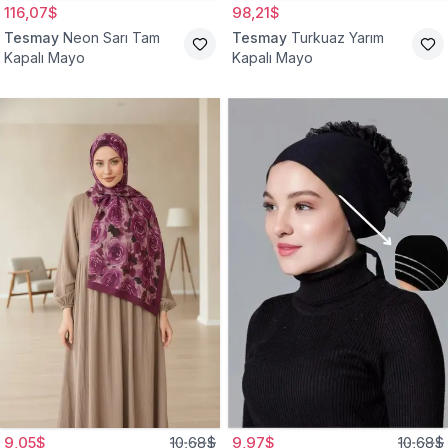
116,07$
98,21$
Tesmay
Neon Sarı Tam
Tesmay
Turkuaz Yarım
Kapalı Mayo
Kapalı Mayo
9,05$
10,68$
9,97$
10,68$