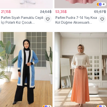
4
21,15$
24,64$
53,35$
65,67$
Pafim
Siyah Pamuklu Cepli
Pafim
Pudra 7-14 Yaş Kısa
İçi Polarlı Kız Çocuk
Kol Düğme Aksesuarlı
Eşofman Altı
Pamuk Kız Çocuk Elbise
2
2