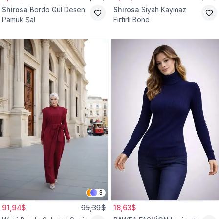
Shirosa
Bordo Gül Desen
Shirosa
Siyah Kaymaz
Pamuk Şal
Fırfırlı Bone
3
91,94$
95,39$
18,63$