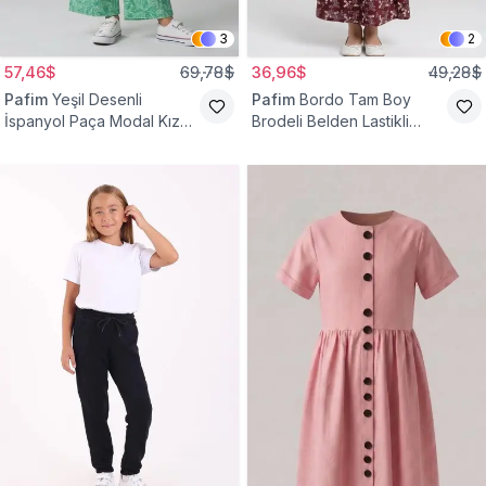
3
2
57,46$
69,78$
36,96$
49,28$
Pafim
Yeşil Desenli
Pafim
Bordo Tam Boy
İspanyol Paça Modal Kız
Brodeli Belden Lastikli
Çocuk Takım
Pamuk Kız Çocuk Etek