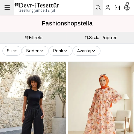
US
tesettür giyimde 12. yıl
Fashionshopstella
Filtrele
Sırala: Popüler
Stil
Beden
Renk
Avantaj