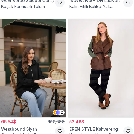
Wovi
Bordo Salopet Geniş
RAWEA FASHİON
Lacivert
Kuşak Fermuarlı Tulum
Kalın Fitilli Balıkçı Yaka
Pamuklu Triko Kazak
2
66,54$
102,68$
53,46$
Westbound
Siyah
EREN STYLE
Kahverengi