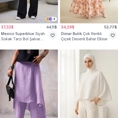
4
37,32$
44,11$
34,29$
52,77$
Mexico Superblue
Siyah
Dimar Butik
Çok Renkli
Sokak Tarzı Bol Şalvar
Çiçek Desenli Bahar Elbise
Pantolon