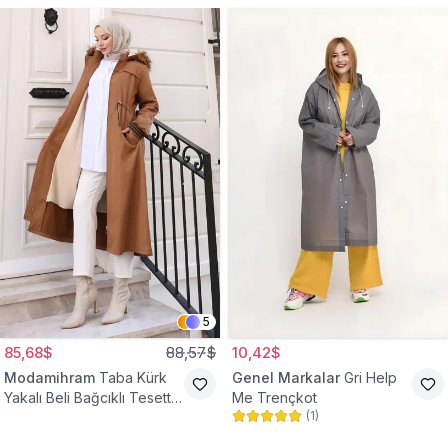
5
85,68$
88,57$
10,42$
Modamihram
Taba Kürk
Genel Markalar
Gri Help
Yakalı Beli Bağcıklı Tesettür
Me Trençkot
(
1
)
Mont