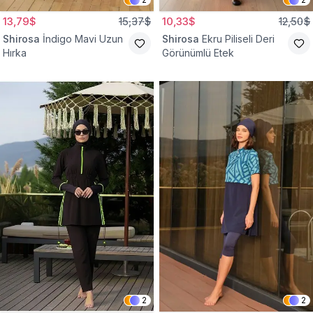
13,79$
15,37$
10,33$
12,50$
Shirosa
İndigo Mavi Uzun
Shirosa
Ekru Piliseli Deri
Hırka
Görünümlü Etek
2
2