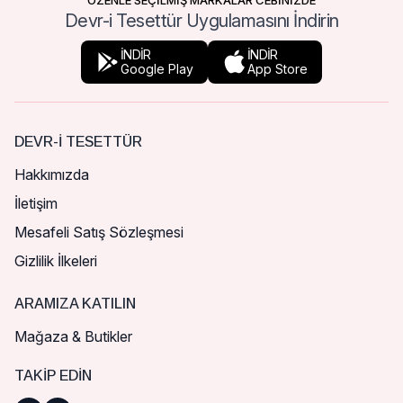
ÖZENLE SEÇİLMİŞ MARKALAR CEBİNİZDE
Devr-i Tesettür Uygulamasını İndirin
İNDİR
İNDİR
Google Play
App Store
DEVR-I TESETTÜR
Hakkımızda
İletişim
Mesafeli Satış Sözleşmesi
Gizlilik İlkeleri
ARAMIZA KATILIN
Mağaza & Butikler
TAKIP EDIN