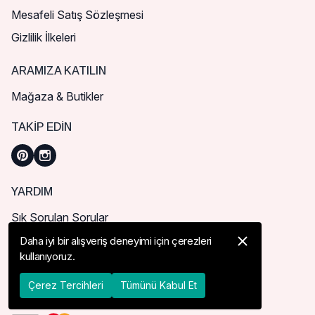
Mesafeli Satış Sözleşmesi
Gizlilik İlkeleri
ARAMIZA KATILIN
Mağaza & Butikler
TAKIP EDIN
YARDIM
Sık Sorulan Sorular
Nasıl Sipariş Verebilirim?
Daha iyi bir alışveriş deneyimi için çerezleri
kullanıyoruz.
Kargo ve Teslimat
İade, İptal ve Değişim
Çerez Tercihleri
Tümünü Kabul Et