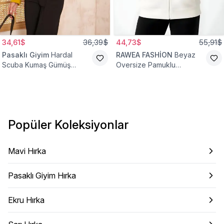
34,61$
36,39$
44,73$
55,91$
Pasaklı Giyim
Hardal
RAWEA FASHİON
Beyaz
Scuba Kumaş Gümüş
Oversize Pamuklu
Düğme Detaylı Cepli Ceket
Şardonlu Hoodie Hırka
Hırka
Popüler Koleksiyonlar
Mavi Hırka
Pasaklı Giyim Hırka
Ekru Hırka