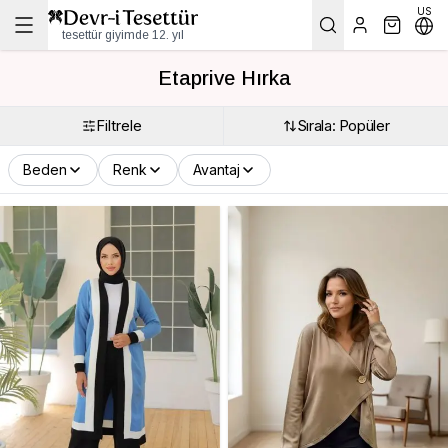
US
tesettür giyimde 12. yıl
Etaprive Hırka
Filtrele
Sırala: Popüler
Beden
Renk
Avantaj