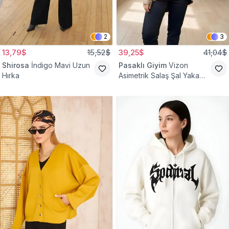
2
3
13,79$
15,52$
39,25$
41,04$
Shirosa
İndigo Mavi Uzun
Pasaklı Giyim
Vizon
Hırka
Asimetrik Salaş Şal Yaka
Düğme Detaylı Hırka